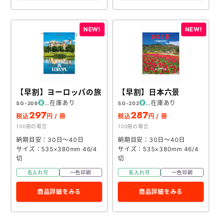
【早割】ヨーロッパの旅
【早割】日本六景
在庫あり
在庫あり
SG-209
SG-202
297
287
税込
円 / 冊
税込
円 / 冊
100冊の場合
100冊の場合
納期目安：30日～40日
納期目安：30日～40日
サイズ：535×380mm 46/4
サイズ：535×380mm 46/4
切
切
名入れ可
一色印刷
名入れ可
一色印刷
商品詳細をみる
商品詳細をみる