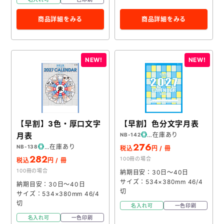
商品詳細をみる
商品詳細をみる
【早割】3色・厚口文字
【早割】色分文字月表
月表
在庫あり
NB-142
276
在庫あり
NB-138
税込
円 / 冊
282
100冊の場合
税込
円 / 冊
100冊の場合
納期目安：30日～40日
サイズ：534×380mm 46/4
納期目安：30日～40日
切
サイズ：534×380mm 46/4
切
名入れ可
一色印刷
名入れ可
一色印刷