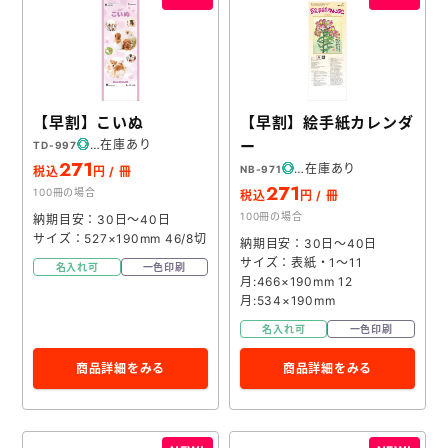
【早割】こいぬ
【早割】絵手紙カレンダ
在庫あり
ー
TD-997
271
在庫あり
NB-971
税込
円 / 冊
271
100冊の場合
税込
円 / 冊
100冊の場合
納期目安：30日～40日
サイズ：527×190mm 46/8切
納期目安：30日～40日
サイズ：表紙・1～11
名入れ可
一色印刷
月:466×190mm 12
月:534×190mm
名入れ可
一色印刷
商品詳細をみる
商品詳細をみる