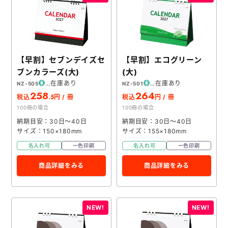
【早割】セブンデイズセ
【早割】エコグリーン
ブンカラーズ(大)
(大)
在庫あり
在庫あり
NZ-505
NZ-501
258
264
.5
税込
円 / 冊
税込
円 / 冊
100冊の場合
100冊の場合
納期目安：30日～40日
納期目安：30日～40日
サイズ：150×180mm
サイズ：155×180mm
名入れ可
一色印刷
名入れ可
一色印刷
商品詳細をみる
商品詳細をみる