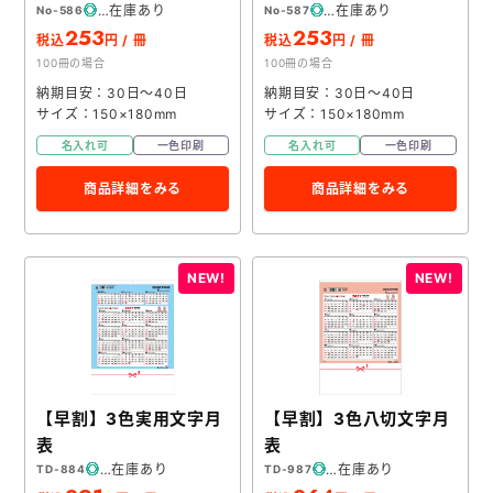
在庫あり
在庫あり
No-586
No-587
253
253
税込
円 / 冊
税込
円 / 冊
100冊の場合
100冊の場合
納期目安：30日～40日
納期目安：30日～40日
サイズ：150×180mm
サイズ：150×180mm
名入れ可
一色印刷
名入れ可
一色印刷
商品詳細をみる
商品詳細をみる
【早割】3色実用文字月
【早割】3色八切文字月
表
表
在庫あり
在庫あり
TD-884
TD-987