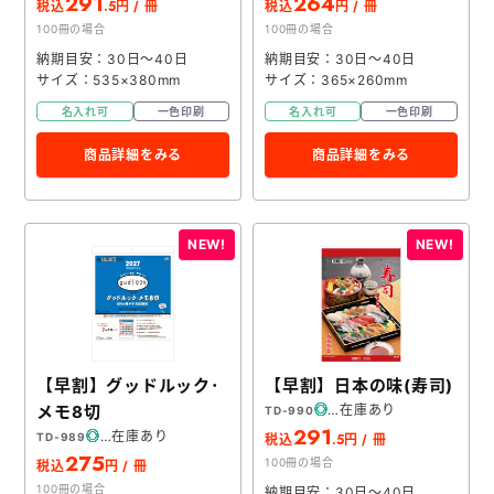
291
264
.5
税込
円 / 冊
税込
円 / 冊
100冊の場合
100冊の場合
納期目安：30日～40日
納期目安：30日～40日
サイズ：535×380mm
サイズ：365×260mm
名入れ可
一色印刷
名入れ可
一色印刷
商品詳細をみる
商品詳細をみる
【早割】グッドルック･
【早割】日本の味(寿司)
メモ8切
在庫あり
TD-990
291
在庫あり
TD-989
.5
税込
円 / 冊
275
100冊の場合
税込
円 / 冊
100冊の場合
納期目安：30日～40日