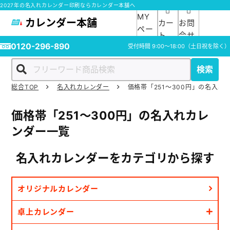
2027年の名入れカレンダー印刷ならカレンダー本舗へ
MY
カレンダー本舗
カー
お問
ペー
ト
合せ
ジ
0120-296-890
受付時間
9:00～18:00
（土日祝を除く）
検索
総合TOP
名入れカレンダー
価格帯「251～300円」の名入れ
ホーム
価格帯「251～300円」の名入れカレ
商品一覧
ンダー一覧
ご利用ガイド
名入れカレンダーを
カテゴリから探す
入稿ガイド
オリジナルカレンダー
スタッフ紹介
卓上カレンダー