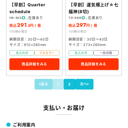
【早割】Quarter
【早割】運気爆上げ☆七
schedule
福神(8切)
在庫あり
在庫あり
IW-203
TD-986
291
297
.5
税込
円 / 冊
税込
円 / 冊
100冊の場合
100冊の場合
納期目安：30日～40日
納期目安：30日～40日
サイズ：610×280mm
サイズ：373×260mm
名入れ可
フルカラー
名入れ可
一色印刷
商品詳細をみる
商品詳細をみる
戻る
1
2
次へ
支払い・お届け
ご利用案内