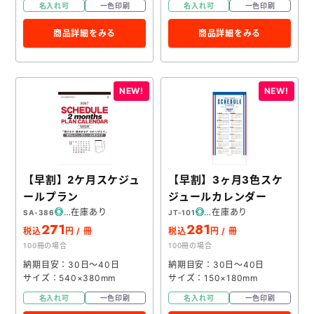
名入れ可
一色印刷
名入れ可
一色印刷
商品詳細をみる
商品詳細をみる
【早割】2ケ月スケジュ
【早割】3ヶ月3色スケ
ールプラン
ジュールカレンダー
在庫あり
在庫あり
SA-386
JT-101
271
281
税込
円 / 冊
税込
円 / 冊
100冊の場合
100冊の場合
納期目安：30日～40日
納期目安：30日～40日
サイズ：540×380mm
サイズ：150×180mm
名入れ可
一色印刷
名入れ可
一色印刷