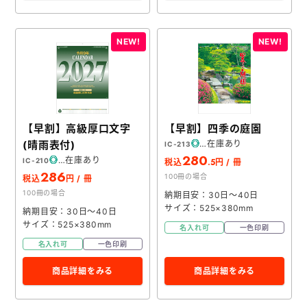
【早割】高級厚口文字
【早割】四季の庭園
(晴雨表付)
在庫あり
IC-213
280
在庫あり
IC-210
.5
税込
円 / 冊
286
100冊の場合
税込
円 / 冊
100冊の場合
納期目安：30日～40日
サイズ：525×380mm
納期目安：30日～40日
サイズ：525×380mm
名入れ可
一色印刷
名入れ可
一色印刷
商品詳細をみる
商品詳細をみる