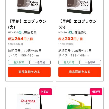
【早割】エコブラウン
【早割】エコブラウン
(大)
(小)
在庫あり
在庫あり
NZ-502
NZ-503
264
253
税込
円 / 冊
税込
円 / 冊
100冊の場合
100冊の場合
納期目安：30日～40日
納期目安：30日～40日
サイズ：155×180mm
サイズ：128×148mm
名入れ可
一色印刷
名入れ可
一色印刷
商品詳細をみる
商品詳細をみる