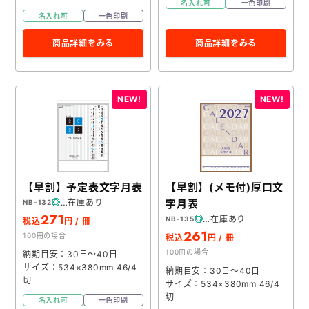
名入れ可
一色印刷
名入れ可
一色印刷
商品詳細をみる
商品詳細をみる
【早割】予定表文字月表
【早割】(メモ付)厚口文
在庫あり
字月表
NB-132
271
在庫あり
NB-135
税込
円 / 冊
261
100冊の場合
税込
円 / 冊
100冊の場合
納期目安：30日～40日
サイズ：534×380mm 46/4
納期目安：30日～40日
切
サイズ：534×380mm 46/4
切
名入れ可
一色印刷