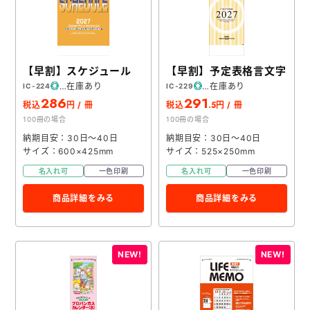
【早割】スケジュール
【早割】予定表格言文字
在庫あり
在庫あり
IC-224
IC-229
286
291
.5
税込
円 / 冊
税込
円 / 冊
100冊の場合
100冊の場合
納期目安：30日～40日
納期目安：30日～40日
サイズ：600×425mm
サイズ：525×250mm
名入れ可
一色印刷
名入れ可
一色印刷
商品詳細をみる
商品詳細をみる