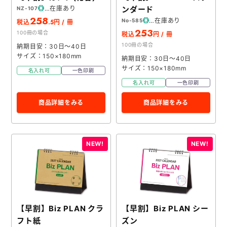
在庫あり
ンダード
NZ-107
258
在庫あり
No-585
.5
税込
円 / 冊
253
100冊の場合
税込
円 / 冊
100冊の場合
納期目安：30日～40日
サイズ：150×180mm
納期目安：30日～40日
サイズ：150×180mm
名入れ可
一色印刷
名入れ可
一色印刷
商品詳細をみる
商品詳細をみる
【早割】Biz PLAN クラ
【早割】Biz PLAN シー
フト紙
ズン