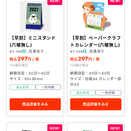
【早割】ミニスタンド
【早割】ペーパークラフ
(六曜無し)
トカレンダー(六曜無し)
在庫あり
在庫あり
KY-130
KY-139
297
297
税込
円 / 冊
税込
円 / 冊
100冊の場合
100冊の場合
納期目安：30日～40日
納期目安：30日～40日
サイズ：65×90mm
サイズ：台紙A4 カレンダー部
分A3
名入れ可
一色印刷
名入れ可
一色印刷
商品詳細をみる
商品詳細をみる