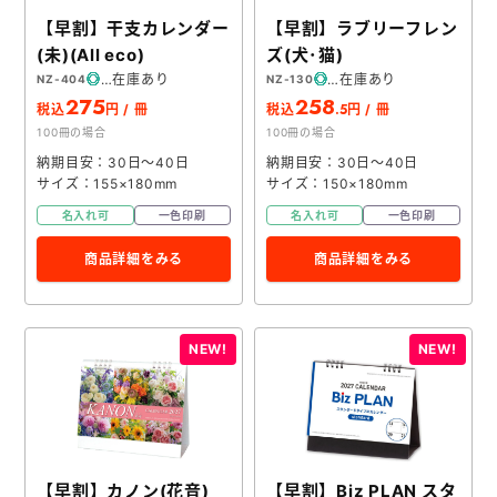
【早割】干支カレンダー
【早割】ラブリーフレン
(未)(All eco)
ズ(犬･猫)
在庫あり
在庫あり
NZ-404
NZ-130
275
258
.5
税込
円 / 冊
税込
円 / 冊
100冊の場合
100冊の場合
納期目安：30日～40日
納期目安：30日～40日
サイズ：155×180mm
サイズ：150×180mm
名入れ可
一色印刷
名入れ可
一色印刷
商品詳細をみる
商品詳細をみる
【早割】カノン(花音)
【早割】Biz PLAN スタ