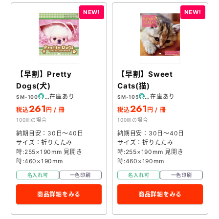
【早割】Pretty
【早割】Sweet
Dogs(犬)
Cats(猫)
在庫あり
在庫あり
SM-100
SM-105
261
261
税込
円 / 冊
税込
円 / 冊
100冊の場合
100冊の場合
納期目安：30日～40日
納期目安：30日～40日
サイズ：折りたたみ
サイズ：折りたたみ
時:255×190mm 見開き
時:255×190mm 見開き
時:460×190mm
時:460×190mm
名入れ可
一色印刷
名入れ可
一色印刷
商品詳細をみる
商品詳細をみる