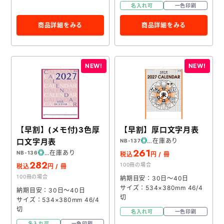
名入れ可
一色印刷
商品詳細をみる
商品詳細をみる
【早割】(メモ付)3色厚
【早割】厚口文字月表
口文字月表
在庫あり
NB-137
261
在庫あり
NB-136
税込
円 / 冊
282
100冊の場合
税込
円 / 冊
100冊の場合
納期目安：30日～40日
サイズ：534×380mm 46/4
納期目安：30日～40日
切
サイズ：534×380mm 46/4
切
名入れ可
一色印刷
名入れ可
一色印刷