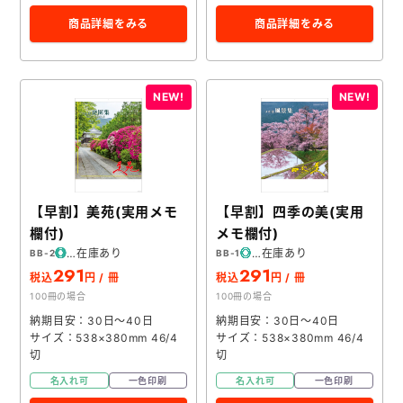
商品詳細をみる
商品詳細をみる
【早割】美苑(実用メモ
【早割】四季の美(実用
欄付)
メモ欄付)
在庫あり
在庫あり
BB-2
BB-1
291
291
税込
円 / 冊
税込
円 / 冊
100冊の場合
100冊の場合
納期目安：30日～40日
納期目安：30日～40日
サイズ：538×380mm 46/4
サイズ：538×380mm 46/4
切
切
名入れ可
一色印刷
名入れ可
一色印刷