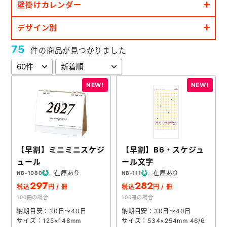
壁掛けカレンダー
お役立ち情報
デザイン別
よくあるご質問
75
件の商品が見つかりました
会社概要
お問い合わせ
ポケットティッシュ本舗
【早割】ミニミニスケジ
【早割】B6・スケジュ
カレンダー本舗
ュール
ール文字
カイロ本舗
在庫あり
在庫あり
NB-1080
NB-111
297
282
税込
円 / 冊
税込
円 / 冊
キャンディー本舗
100冊の場合
100冊の場合
ボックスティッシュ本舗
納期目安：30日～40日
納期目安：30日～40日
サイズ：125×148mm
サイズ：534×254mm 46/6