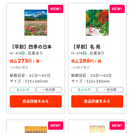
【早割】四季の日本
【早割】名 苑
在庫あり
在庫あり
IC-215
IC-216
275
286
税込
円 / 冊
税込
円 / 冊
100冊の場合
100冊の場合
納期目安：30日～40日
納期目安：30日～40日
サイズ：525×380mm
サイズ：525×380mm
名入れ可
一色印刷
名入れ可
一色印刷
商品詳細をみる
商品詳細をみる