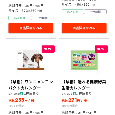
サイズ：450×260mm
納期目安：30日～40日
サイズ：373×260mm
名入れ可
一色印刷
名入れ可
一色印刷
商品詳細をみる
商品詳細をみる
【早割】ワンニャンコン
【早割】送れる健康野菜
パクトカレンダー
生活カレンダー
在庫あり
在庫あり
SA-340
SA-376
255
271
税込
円 / 冊
税込
円 / 冊
100冊の場合
100冊の場合
納期目安：30日～40日
納期目安：30日～40日