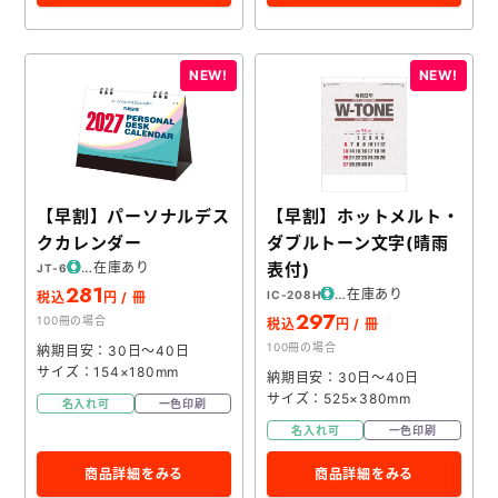
【早割】パーソナルデス
【早割】ホットメルト・
クカレンダー
ダブルトーン文字(晴雨
在庫あり
表付)
JT-6
281
在庫あり
IC-208H
税込
円 / 冊
297
100冊の場合
税込
円 / 冊
100冊の場合
納期目安：30日～40日
サイズ：154×180mm
納期目安：30日～40日
サイズ：525×380mm
名入れ可
一色印刷
名入れ可
一色印刷
商品詳細をみる
商品詳細をみる