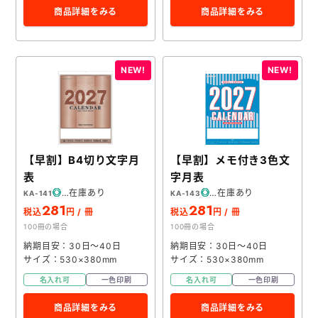
商品詳細をみる
商品詳細をみる
【早割】B4切り文字月
【早割】メモ付き3色文
表
字月表
在庫あり
在庫あり
KA-141
KA-143
281
281
税込
円 / 冊
税込
円 / 冊
100冊の場合
100冊の場合
納期目安：30日～40日
納期目安：30日～40日
サイズ：530×380mm
サイズ：530×380mm
名入れ可
一色印刷
名入れ可
一色印刷
商品詳細をみる
商品詳細をみる