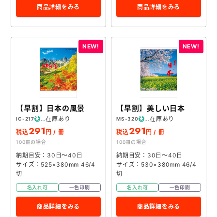
商品詳細をみる
商品詳細をみる
【早割】日本の風景
【早割】美しい日本
在庫あり
在庫あり
IC-217
MS-320
291
291
税込
円 / 冊
税込
円 / 冊
100冊の場合
100冊の場合
納期目安：30日～40日
納期目安：30日～40日
サイズ：525×380mm 46/4
サイズ：530×380mm 46/4
切
切
名入れ可
一色印刷
名入れ可
一色印刷
商品詳細をみる
商品詳細をみる