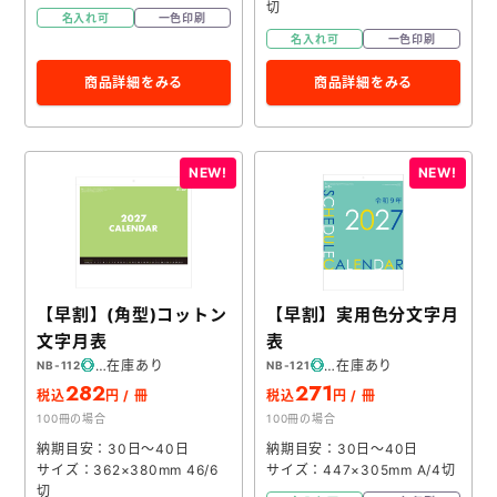
切
メモ帳本舗
名入れ可
一色印刷
名入れ可
一色印刷
クリアファイル本舗
商品詳細をみる
商品詳細をみる
ウェットティッシュ本舗
うちわ本舗
扇子本舗
ノベルティグッズ本舗
【早割】(角型)コットン
【早割】実用色分文字月
文字月表
表
在庫あり
在庫あり
NB-112
NB-121
282
271
税込
円 / 冊
税込
円 / 冊
100冊の場合
100冊の場合
納期目安：30日～40日
納期目安：30日～40日
サイズ：362×380mm 46/6
サイズ：447×305mm A/4切
切