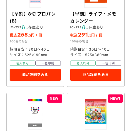
【早割】8切 プロパン
【早割】ライフ・メモ
(B)
カレンダー
在庫あり
在庫あり
IC-233
IC-279
258
291
.5
.5
税込
円 / 冊
税込
円 / 冊
100冊の場合
100冊の場合
納期目安：30日～40日
納期目安：30日～40日
サイズ：525×190mm
サイズ：525×380mm
名入れ可
一色印刷
名入れ可
一色印刷
商品詳細をみる
商品詳細をみる