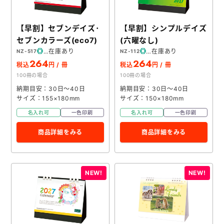
【早割】セブンデイズ･
【早割】シンプルデイズ
セブンカラーズ(eco7)
(六曜なし)
在庫あり
在庫あり
NZ-517
NZ-112
264
264
税込
円 / 冊
税込
円 / 冊
100冊の場合
100冊の場合
納期目安：30日～40日
納期目安：30日～40日
サイズ：155×180mm
サイズ：150×180mm
名入れ可
一色印刷
名入れ可
一色印刷
商品詳細をみる
商品詳細をみる