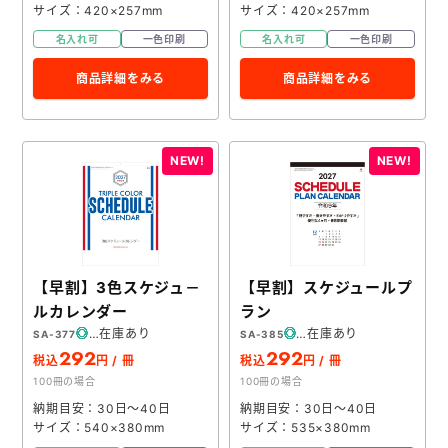
サイズ：420×257mm
サイズ：420×257mm
名入れ可
一色印刷
名入れ可
一色印刷
商品詳細をみる
商品詳細をみる
【早割】3色スケジュ－
【早割】スケジュールプ
ルカレンダー
ラン
在庫あり
在庫あり
SA-377
SA-385
292
292
税込
円 / 冊
税込
円 / 冊
100冊の場合
100冊の場合
納期目安：30日～40日
納期目安：30日～40日
サイズ：540×380mm
サイズ：535×380mm