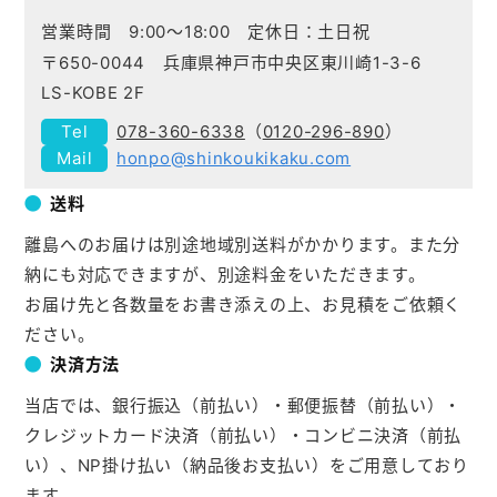
メモ帳本舗
営業時間 9:00～18:00 定休日：土日祝
クリアファイル本舗
〒650-0044 兵庫県神戸市中央区東川崎1-3-6
LS-KOBE 2F
ウェットティッシュ本舗
078-360-6338
（
0120-296-890
）
うちわ本舗
honpo@shinkoukikaku.com
扇子本舗
送料
ノベルティグッズ本舗
離島へのお届けは別途地域別送料がかかります。また分
納にも対応できますが、別途料金をいただきます。
お届け先と各数量をお書き添えの上、お見積をご依頼く
ださい。
決済方法
当店では、銀行振込（前払い）・郵便振替（前払い）・
クレジットカード決済（前払い）・コンビニ決済（前払
い）、NP掛け払い（納品後お支払い）をご用意しており
ます。