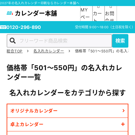
2027年の名入れカレンダー印刷ならカレンダー本舗へ
MY
カレンダー本舗
カー
お問
ペー
ト
合せ
ジ
0120-296-890
受付時間
9:00～18:00
（土日祝を除く）
検索
総合TOP
名入れカレンダー
価格帯「501～550円」の名入れ
ホーム
価格帯「501～550円」の名入れカレ
商品一覧
ンダー一覧
ご利用ガイド
名入れカレンダーを
カテゴリから探す
入稿ガイド
オリジナルカレンダー
スタッフ紹介
卓上カレンダー