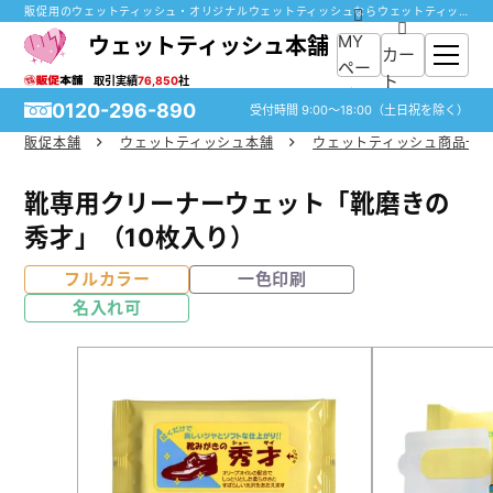
販促用のウェットティッシュ・オリジナルウェットティッシュならウェットティッシュ本舗へ
MY
ウェットティッシュ本舗
カー
ペー
ト
取引実績
76,850
社
ジ
0120-296-890
受付時間
9:00～18:00
（土日祝を除く）
販促本舗
ウェットティッシュ本舗
ウェットティッシュ商品一
ホーム
靴専用クリーナーウェット「靴磨きの
商品一覧
秀才」（10枚入り）
フルカラー
一色印刷
ご利用ガイド
名入れ可
入稿ガイド
スタッフ紹介
お役立ち情報