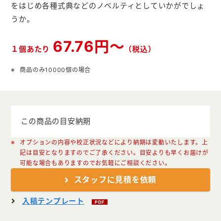
クリアファイル本舗
をはじめ各種式典などのノベルティとしていかがでしょ
うか。
ウェットティッシュ本舗
67.76円～
うちわ本舗
１個あたり
（税込）
扇子本舗
商品のみ10000個の場合
ノベルティグッズ本舗
この商品の目安納期
オプションの内容や校正状況などにより納期は変動いたします。上
記は目安となりますのでご了承ください。目安よりも早くお届けが
可能な場合もありますのでお気軽にご相談ください。
スタッフに見積を依頼
入稿テンプレート
PDF