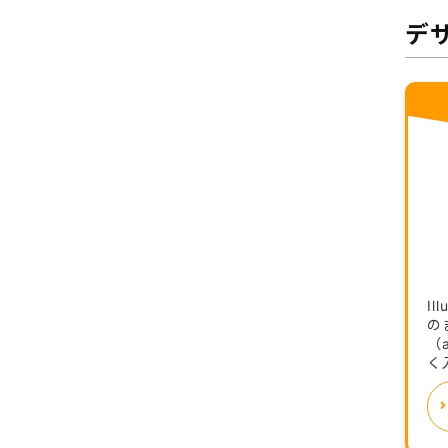
デ
Il
の
（
く