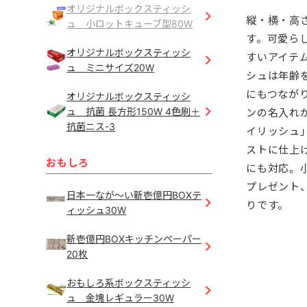
オリジナルボックスティッシ
縦・横・高
ュ 小ロットキューブ型80W
す。可愛ら
オリジナルボックスティッシ
すいアイテ
ュ ミニサイズ20W
シュは年齢
にもつなが
オリジナルボックスティッシ
ュ 抗菌 長方形150W 4色刷＋
ンの名入れ
抗菌ニス-3
イリッシュ
ストに仕上
おもしろ
にも対応。
プレゼント
日本一なが～い新壱億円BOXテ
りです。
ィッシュ30W
新壱億円BOXキッチンペーパー
20枚
おもしろ系ボックスティッシ
ュ 金塊レギュラー30W