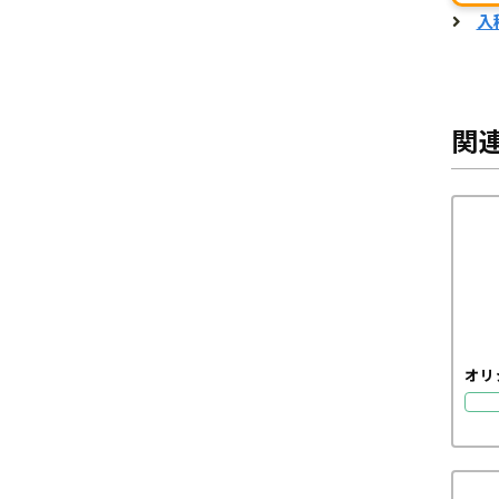
入
関
オリ