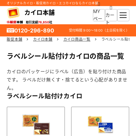
オリジナルカイロ・販促用カイロ・エコカイロならカイロ本舗
MY
カイロ本舗
カー
ペー
ト
取引実績
76,850
社
ジ
0120-296-890
受付時間
9:00～18:00
（土日祝を除く）
販促本舗
カイロ本舗
カイロ商品一覧
ラベルシール貼付
ホーム
ラベルシール貼付けカイロの商品一覧
商品一覧
カイロのパッケージにラベル（広告）を貼り付けた商品
ご利用ガイド
です。 ラベルだけ無くす・捨てるという心配がありませ
ん。
入稿ガイド
ラベルシール貼付けカイロ
スタッフ紹介
お役立ち情報