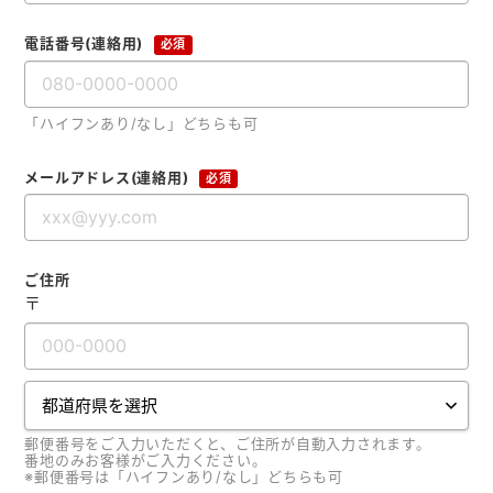
クリアファイル本舗
電話番号(連絡用)
必須
ウェットティッシュ本舗
うちわ本舗
「ハイフンあり/なし」どちらも可
扇子本舗
メールアドレス(連絡用)
必須
ノベルティグッズ本舗
ご住所
〒
郵便番号をご入力いただくと、ご住所が自動入力されます。
番地のみお客様がご入力ください。
※郵便番号は「ハイフンあり/なし」どちらも可