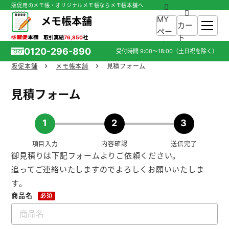
販促用のメモ帳・オリジナルメモ帳ならメモ帳本舗へ
MY
メモ帳本舗
カー
ペー
ト
取引実績
76,850
社
ジ
0120-296-890
受付時間
9:00～18:00
（土日祝を除く）
販促本舗
メモ帳本舗
見積フォーム
ホーム
見積フォーム
商品一覧
1
2
3
ご利用ガイド
項目入力
内容確認
送信完了
御見積りは下記フォームよりご依頼ください。
入稿ガイド
追ってご連絡いたしますのでよろしくお願いいたしま
す。
スタッフ紹介
商品名
必須
お役立ち情報