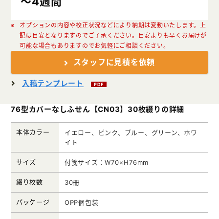
～4週間
クリアファイル本舗
ウェットティッシュ本舗
オプションの内容や校正状況などにより納期は変動いたします。上
記は目安となりますのでご了承ください。目安よりも早くお届けが
うちわ本舗
可能な場合もありますのでお気軽にご相談ください。
スタッフに見積を依頼
扇子本舗
ノベルティグッズ本舗
入稿テンプレート
PDF
76型カバーなしふせん【CN03】30枚綴りの詳細
本体カラー
イエロー、ピンク、ブルー、グリーン、ホワ
イト
サイズ
付箋サイズ：W70×H76mm
綴り枚数
30冊
パッケージ
OPP個包装