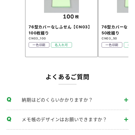
76型カバーなしふせん【CN03】
76型カバーなし
100枚綴り
50枚綴り
CN03_100
CN03_50
一色印刷
名入れ可
一色印刷
名入
よくあるご質問
納期はどのくらいかかりますか？
メモ帳のデザインはお願いできますか？