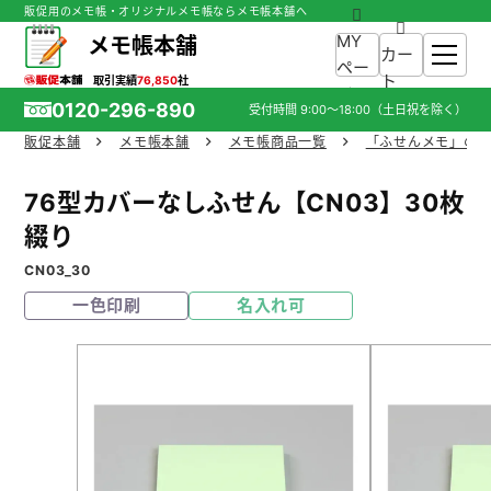
販促用のメモ帳・オリジナルメモ帳ならメモ帳本舗へ
MY
メモ帳本舗
カー
ペー
ト
取引実績
76,850
社
ジ
0120-296-890
受付時間
9:00～18:00
（土日祝を除く）
販促本舗
メモ帳本舗
メモ帳商品一覧
「ふせんメモ」の
ホーム
76型カバーなしふせん【CN03】30枚
商品一覧
綴り
CN03_30
ご利用ガイド
一色印刷
名入れ可
入稿ガイド
スタッフ紹介
お役立ち情報