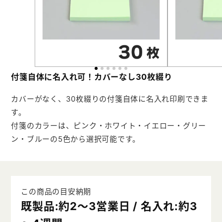
よくあるご質問
会社概要
お問い合わせ
付箋自体に名入れ可！カバーなし30枚綴り
カバーがなく、30枚綴りの付箋自体に名入れ印刷できま
ポケットティッシュ本舗
す。
付箋のカラーは、ピンク・ホワイト・イエロー・グリー
カレンダー本舗
ン・ブルーの5色から選択可能です。
カイロ本舗
キャンディー本舗
ボックスティッシュ本舗
この商品の目安納期
既製品:約2～3営業日 / 名入れ:約3
メモ帳本舗