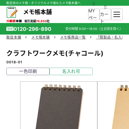
販促用のメモ帳・オリジナルメモ帳ならメモ帳本舗へ
MY
メモ帳本舗
カー
ペー
ト
取引実績
76,850
社
ジ
0120-296-890
受付時間
9:00～18:00
（土日祝を除く）
販促本舗
メモ帳本舗
メモ帳商品一覧
「既製品・名入れ
ホーム
クラフトワークメモ(チャコール)
商品一覧
0018-01
一色印刷
名入れ可
ご利用ガイド
入稿ガイド
スタッフ紹介
お役立ち情報