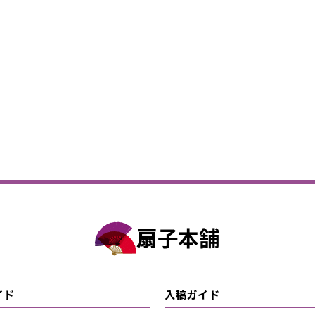
扇子本舗
イド
入稿ガイド