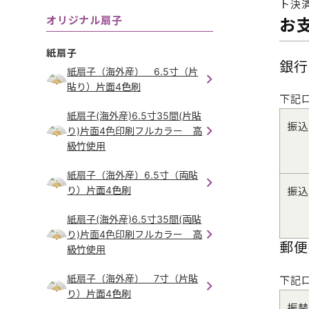
ト決
オリジナル扇子
お
紙扇子
銀行
紙扇子（海外産） 6.5寸（片
貼り）片面4色刷
下記
紙扇子(海外産)6.5寸35間(片貼
振込
り)片面4色印刷フルカラー 高
級竹使用
紙扇子（海外産）6.5寸（両貼
り）片面4色刷
振込
紙扇子(海外産)6.5寸35間(両貼
り)片面4色印刷フルカラー 高
郵便
級竹使用
紙扇子（海外産） 7寸（片貼
下記
り）片面4色刷
振替