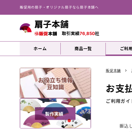
販促用の扇子・オリジナル扇子なら扇子本舗へ
扇子本舗
取引実績
76,850
社
ホーム
商品一覧
ご利
販促本舗
お支
ご利用ガイ
振込