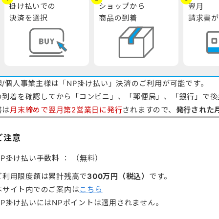
掛け払いでの
ショップから
翌月
決済を選択
商品の到着
請求書が
様/個人事業主様は「NP掛け払い」決済のご利用が可能です。
の到着を確認してから「コンビニ」、「郵便局」、「銀行」で後
書は
月末締めで翌月第2営業日に発行
されますので、
発行された
ご注意
NP掛け払い手数料 ： （無料）
ご利用限度額は累計残高で
300万円（税込）
です。
本サイト内でのご案内は
こちら
NP掛け払いにはNPポイントは適用されません。