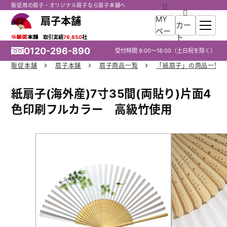
販促用の扇子・オリジナル扇子なら扇子本舗へ
MY
扇子本舗
カー
ペー
ト
取引実績
76,850
社
ジ
0120-296-890
受付時間
9:00～18:00
（土日祝を除く）
販促本舗
扇子本舗
扇子商品一覧
「紙扇子」の商品一覧
ホーム
紙扇子(海外産)7寸35間(両貼り)片面4
商品一覧
色印刷フルカラー 高級竹使用
ご利用ガイド
入稿ガイド
スタッフ紹介
お役立ち情報