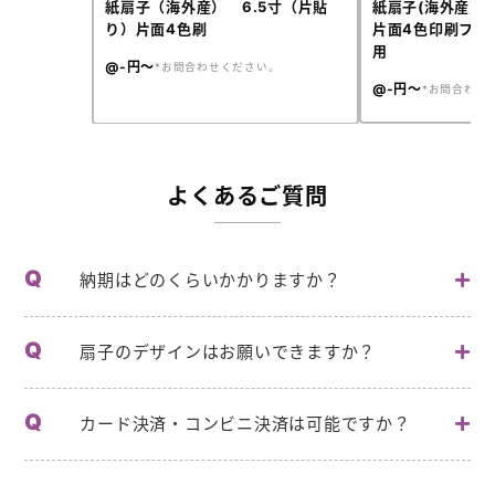
紙扇子（海外産） 6.5寸（片貼
紙扇子(海外産)6.
り）片面4色刷
片面4色印刷フル
用
@-円～
お問合わせください。
@-円～
お問合わせ
よくあるご質問
納期はどのくらいかかりますか？
扇子のデザインはお願いできますか？
カード決済・コンビニ決済は可能ですか？