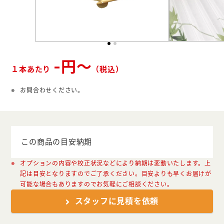
よくあるご質問
会社概要
お問い合わせ
-円～
１本あたり
（税込）
お問合わせください。
ポケットティッシュ本舗
カレンダー本舗
この商品の目安納期
カイロ本舗
オプションの内容や校正状況などにより納期は変動いたします。上
キャンディー本舗
記は目安となりますのでご了承ください。目安よりも早くお届けが
可能な場合もありますのでお気軽にご相談ください。
ボックスティッシュ本舗
スタッフに見積を依頼
メモ帳本舗