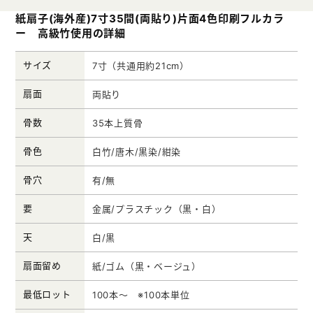
クリアファイル本舗
紙扇子(海外産)7寸35間(両貼り)片面4色印刷フルカラ
ー 高級竹使用の詳細
ウェットティッシュ本舗
うちわ本舗
サイズ
7寸（共通用約21cm）
扇子本舗
扇面
両貼り
ノベルティグッズ本舗
骨数
35本上質骨
骨色
白竹/唐木/黒染/紺染
骨穴
有/無
要
金属/プラスチック（黒・白）
天
白/黒
扇面留め
紙/ゴム（黒・ベージュ）
最低ロット
100本〜 ※100本単位