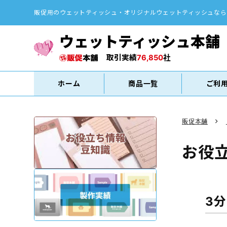
販促用のウェットティッシュ・オリジナルウェットティッシュなら
ウェットティッシュ本舗
取引実績
76,850
社
ホーム
商品一覧
ご利
販促本舗
お役
3