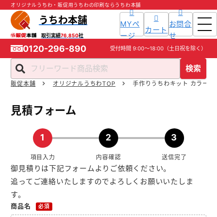
オリジナルうちわ・販促用うちわの印刷ならうちわ本舗
うちわ本舗
MYペ
お問合
カート
ージ
せ
取引実績
76,850
社
0120-296-890
受付時間
9:00～18:00
（土日祝を除く）
検索
販促本舗
オリジナルうちわTOP
手作りうちわキット カラーう
ホーム
見積フォーム
商品一覧
1
2
3
ご利用ガイド
項目入力
内容確認
送信完了
御見積りは下記フォームよりご依頼ください。
入稿ガイド
追ってご連絡いたしますのでよろしくお願いいたしま
す。
スタッフ紹介
商品名
必須