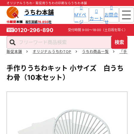
オリジナルうちわ・販促用うちわの印刷ならうちわ本舗
うちわ本舗
MYペ
お問合
カート
ージ
せ
取引実績
76,850
社
0120-296-890
受付時間
9:00～18:00
（土日祝を除く）
検索
販促本舗
オリジナルうちわTOP
うちわ商品一覧
「手作
ホーム
手作りうちわキット 小サイズ 白うち
商品一覧
わ骨（10本セット）
ご利用ガイド
入稿ガイド
スタッフ紹介