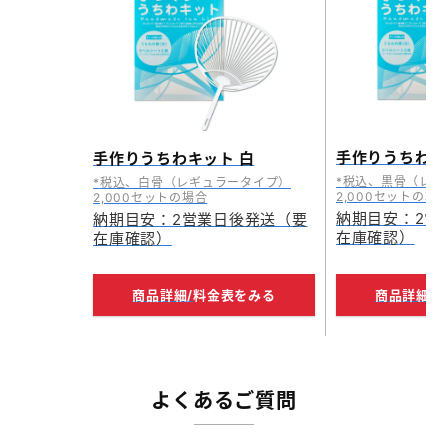
手作りうちわキ
手作りうちわキット 白
税込、黒骨（レギ
税込、白骨（レギュラータイプ）
2,000セットの場
2,000セットの場合
納期目安：2営
納期目安：2営業日後発送（要
在庫確認）
在庫確認）
商品詳細/
料金表をみる
商品詳細/
よくあるご質問