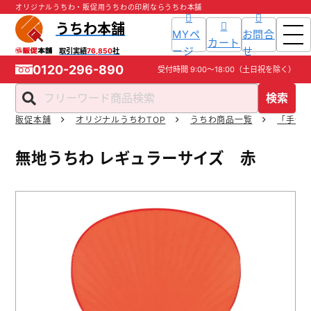
オリジナルうちわ・販促用うちわの印刷ならうちわ本舗
うちわ本舗
MYペ
お問合
カート
ージ
せ
取引実績
76,850
社
0120-296-890
受付時間
9:00～18:00
（土日祝を除く）
検索
販促本舗
オリジナルうちわTOP
うちわ商品一覧
「手作
ホーム
無地うちわ レギュラーサイズ 赤
商品一覧
ご利用ガイド
入稿ガイド
スタッフ紹介