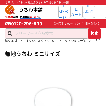
オリジナルうちわ・販促用うちわの印刷ならうちわ本舗
うちわ本舗
MYペ
お問合
カート
ージ
せ
取引実績
76,850
社
0120-296-890
受付時間
9:00～18:00
（土日祝を除く）
検索
販促本舗
オリジナルうちわTOP
うちわ商品一覧
「手作
ホーム
無地うちわ ミニサイズ
商品一覧
ご利用ガイド
入稿ガイド
スタッフ紹介