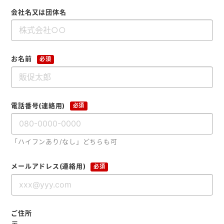
メモ帳本舗
会社名又は団体名
クリアファイル本舗
ウェットティッシュ本舗
お名前
必須
うちわ本舗
扇子本舗
ノベルティグッズ本舗
電話番号(連絡用)
必須
「ハイフンあり/なし」どちらも可
メールアドレス(連絡用)
必須
ご住所
〒