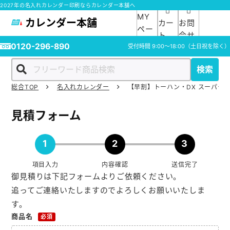
2027年の名入れカレンダー印刷ならカレンダー本舗へ
MY
カレンダー本舗
カー
お問
ペー
ト
合せ
ジ
0120-296-890
受付時間
9:00～18:00
（土日祝を除く）
検索
総合TOP
名入れカレンダー
【早割】トーハン・DX スーパー
ホーム
見積フォーム
商品一覧
1
2
3
ご利用ガイド
項目入力
内容確認
送信完了
御見積りは下記フォームよりご依頼ください。
入稿ガイド
追ってご連絡いたしますのでよろしくお願いいたしま
す。
スタッフ紹介
商品名
必須