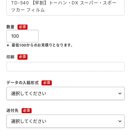
TD-540 【早割】トーハン・DX スーパー・スポー
お役立ち情報
ツカー フィルム
よくあるご質問
数量
必須
最低100からのお見積りとなります。
会社概要
お問い合わせ
印刷
必須
ポケットティッシュ本舗
データの入稿形式
必須
カレンダー本舗
カイロ本舗
キャンディー本舗
送付先
必須
ボックスティッシュ本舗