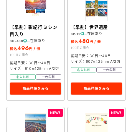
【早割】彩紀行 ミシン
【早割】世界遺産
目入り
在庫あり
SP-12
480
在庫あり
SG-400
税込
円 / 冊
496
100冊の場合
税込
円 / 冊
100冊の場合
納期目安：30日～40日
サイズ：607×425mm A/2切
納期目安：30日～40日
サイズ：610×425mm A/2切
名入れ可
一色印刷
名入れ可
一色印刷
商品詳細をみる
商品詳細をみる