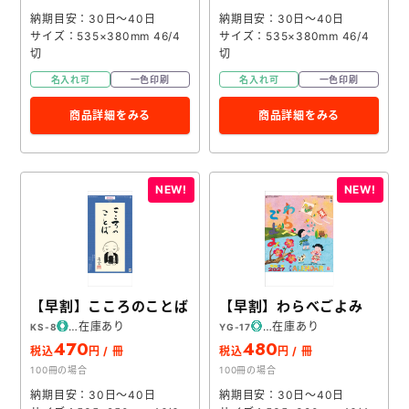
納期目安：30日～40日
納期目安：30日～40日
サイズ：535×380mm 46/4
サイズ：535×380mm 46/4
切
切
名入れ可
一色印刷
名入れ可
一色印刷
商品詳細をみる
商品詳細をみる
【早割】こころのことば
【早割】わらべごよみ
在庫あり
在庫あり
KS-8
YG-17
470
480
税込
円 / 冊
税込
円 / 冊
100冊の場合
100冊の場合
納期目安：30日～40日
納期目安：30日～40日