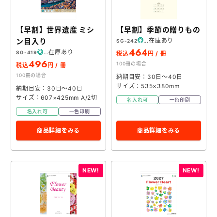
【早割】世界遺産 ミシ
【早割】季節の贈りもの
ン目入り
在庫あり
SG-242
464
在庫あり
SG-419
税込
円 / 冊
496
100冊の場合
税込
円 / 冊
100冊の場合
納期目安：30日～40日
サイズ：535×380mm
納期目安：30日～40日
サイズ：607×425mm A/2切
名入れ可
一色印刷
名入れ可
一色印刷
商品詳細をみる
商品詳細をみる