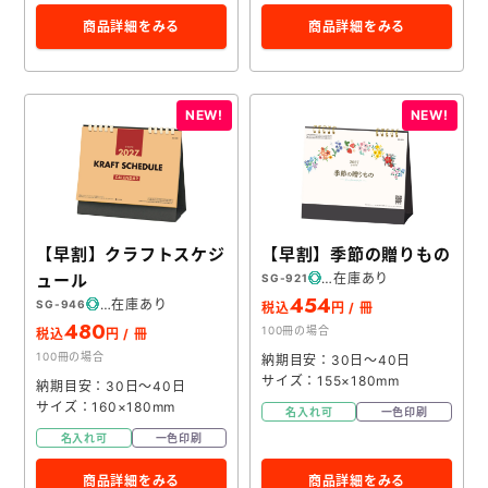
商品詳細をみる
商品詳細をみる
【早割】クラフトスケジ
【早割】季節の贈りもの
ュール
在庫あり
SG-921
454
在庫あり
SG-946
税込
円 / 冊
480
100冊の場合
税込
円 / 冊
100冊の場合
納期目安：30日～40日
サイズ：155×180mm
納期目安：30日～40日
サイズ：160×180mm
名入れ可
一色印刷
名入れ可
一色印刷
商品詳細をみる
商品詳細をみる