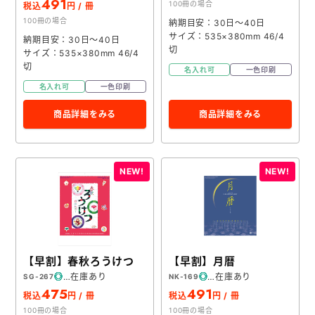
491
100冊の場合
税込
円 / 冊
100冊の場合
納期目安：30日～40日
サイズ：535×380mm 46/4
納期目安：30日～40日
切
サイズ：535×380mm 46/4
切
名入れ可
一色印刷
名入れ可
一色印刷
商品詳細をみる
商品詳細をみる
【早割】春秋ろうけつ
【早割】月暦
在庫あり
在庫あり
SG-267
NK-169
475
491
税込
円 / 冊
税込
円 / 冊
100冊の場合
100冊の場合