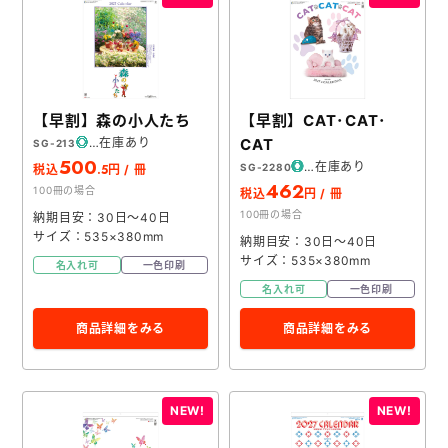
【早割】森の小人たち
【早割】CAT･CAT･
在庫あり
CAT
SG-213
500
在庫あり
SG-2280
.5
税込
円 / 冊
462
100冊の場合
税込
円 / 冊
100冊の場合
納期目安：30日～40日
サイズ：535×380mm
納期目安：30日～40日
サイズ：535×380mm
名入れ可
一色印刷
名入れ可
一色印刷
商品詳細をみる
商品詳細をみる