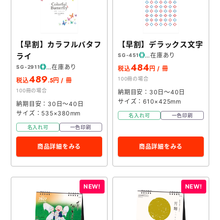
【早割】カラフルバタフ
【早割】デラックス文字
ライ
在庫あり
SG-451
484
在庫あり
SG-2911
税込
円 / 冊
489
100冊の場合
.5
税込
円 / 冊
100冊の場合
納期目安：30日～40日
サイズ：610×425mm
納期目安：30日～40日
サイズ：535×380mm
名入れ可
一色印刷
名入れ可
一色印刷
商品詳細をみる
商品詳細をみる