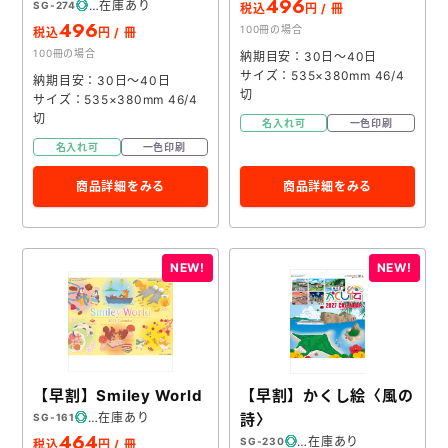
496
在庫あり
SG-274
税込
円 / 冊
496
100冊の場合
税込
円 / 冊
100冊の場合
納期目安：30日～40日
サイズ：535×380mm 46/4
納期目安：30日～40日
切
サイズ：535×380mm 46/4
切
名入れ可
一色印刷
名入れ可
一色印刷
商品詳細をみる
商品詳細をみる
【早割】Smiley World
【早割】かくし絵〈風の
在庫あり
詩〉
SG-161
464
在庫あり
SG-230
税込
円 / 冊