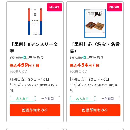
【早割】Ⅱマンスリー文
【早割】心〈名宝・名言
字
集〉
在庫あり
在庫あり
YK-650
SG-259
459
454
税込
円 / 冊
税込
円 / 冊
100冊の場合
100冊の場合
納期目安：30日～40日
納期目安：30日～40日
サイズ：765×350mm 46/3
サイズ：535×380mm 46/4
切
切
名入れ可
一色印刷
名入れ可
一色印刷
商品詳細をみる
商品詳細をみる