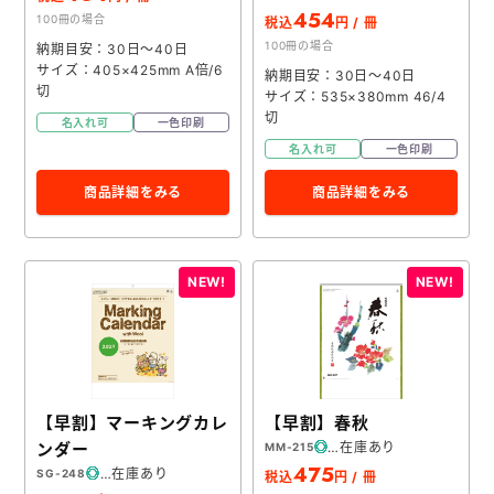
454
100冊の場合
税込
円 / 冊
100冊の場合
納期目安：30日～40日
サイズ：405×425mm A倍/6
納期目安：30日～40日
切
サイズ：535×380mm 46/4
切
名入れ可
一色印刷
名入れ可
一色印刷
商品詳細をみる
商品詳細をみる
【早割】マーキングカレ
【早割】春秋
ンダー
在庫あり
MM-215
475
在庫あり
SG-248
税込
円 / 冊