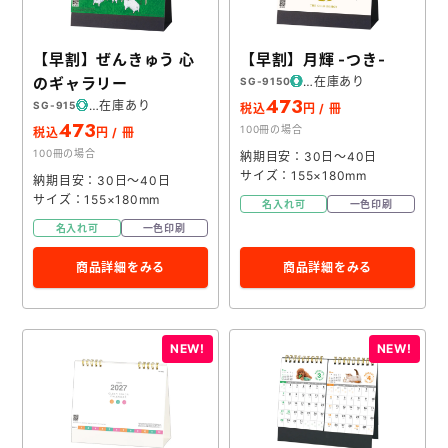
【早割】ぜんきゅう 心
【早割】月輝 -つき-
のギャラリー
在庫あり
SG-9150
473
在庫あり
SG-915
税込
円 / 冊
473
100冊の場合
税込
円 / 冊
100冊の場合
納期目安：30日～40日
サイズ：155×180mm
納期目安：30日～40日
サイズ：155×180mm
名入れ可
一色印刷
名入れ可
一色印刷
商品詳細をみる
商品詳細をみる