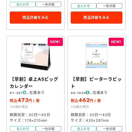
名入れ可
一色印刷
名入れ可
一色印刷
商品詳細をみる
商品詳細をみる
【早割】卓上A5ビッグ
【早割】ピーターラビッ
カレンダー
ト
在庫あり
在庫あり
KY-307
SG-1630
473
462
税込
円 / 冊
税込
円 / 冊
100冊の場合
100冊の場合
納期目安：30日～40日
納期目安：30日～40日
サイズ：178×210mm
サイズ：435×297mm
名入れ可
一色印刷
名入れ可
一色印刷