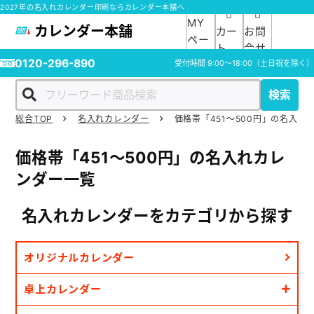
2027年の名入れカレンダー印刷ならカレンダー本舗へ
MY
カレンダー本舗
カー
お問
ペー
ト
合せ
ジ
0120-296-890
受付時間
9:00～18:00
（土日祝を除く）
検索
総合TOP
名入れカレンダー
価格帯「451～500円」の名入れ
ホーム
価格帯「451～500円」の名入れカレ
商品一覧
ンダー一覧
ご利用ガイド
名入れカレンダーを
カテゴリから探す
入稿ガイド
オリジナルカレンダー
スタッフ紹介
卓上カレンダー