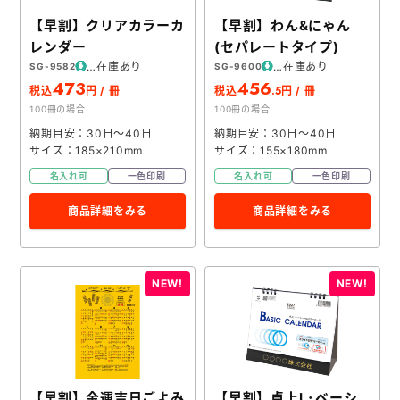
【早割】クリアカラーカ
【早割】わん&にゃん
レンダー
(セパレートタイプ)
在庫あり
在庫あり
SG-9582
SG-9600
473
456
.5
税込
円 / 冊
税込
円 / 冊
100冊の場合
100冊の場合
納期目安：30日～40日
納期目安：30日～40日
サイズ：185×210mm
サイズ：155×180mm
名入れ可
一色印刷
名入れ可
一色印刷
商品詳細をみる
商品詳細をみる
【早割】金運吉日ごよみ
【早割】卓上L･ベーシ