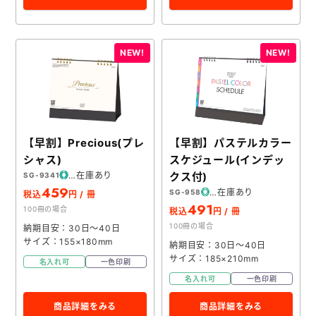
【早割】Precious(プレ
【早割】パステルカラー
シャス)
スケジュール(インデッ
在庫あり
クス付)
SG-9341
459
在庫あり
SG-958
税込
円 / 冊
491
100冊の場合
税込
円 / 冊
100冊の場合
納期目安：30日～40日
サイズ：155×180mm
納期目安：30日～40日
サイズ：185×210mm
名入れ可
一色印刷
名入れ可
一色印刷
商品詳細をみる
商品詳細をみる