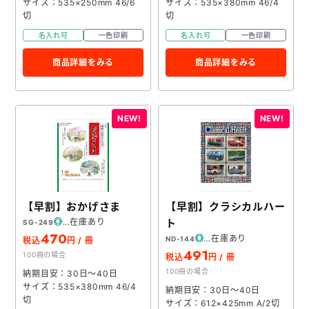
サイズ：535×250mm 46/6
サイズ：535×380mm 46/4
切
切
名入れ可
一色印刷
名入れ可
一色印刷
商品詳細をみる
商品詳細をみる
【早割】おかげさま
【早割】クラシカルハー
在庫あり
ト
SG-249
470
在庫あり
ND-144
税込
円 / 冊
491
100冊の場合
税込
円 / 冊
100冊の場合
納期目安：30日～40日
サイズ：535×380mm 46/4
納期目安：30日～40日
切
サイズ：612×425mm A/2切