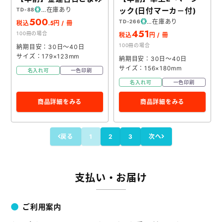
在庫あり
ック(日付マーカ－付)
TD-88
500
在庫あり
TD-266
.5
税込
円 / 冊
451
100冊の場合
税込
円 / 冊
100冊の場合
納期目安：30日～40日
サイズ：179×123mm
納期目安：30日～40日
サイズ：156×180mm
名入れ可
一色印刷
名入れ可
一色印刷
商品詳細をみる
商品詳細をみる
戻る
1
2
3
次へ
支払い・お届け
ご利用案内