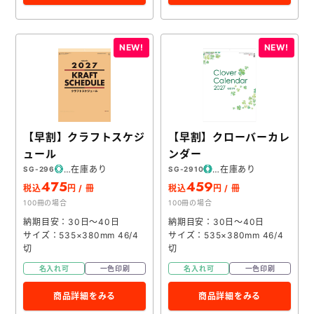
【早割】クラフトスケジ
【早割】クローバーカレ
ュール
ンダー
在庫あり
在庫あり
SG-296
SG-2910
475
459
税込
円 / 冊
税込
円 / 冊
100冊の場合
100冊の場合
納期目安：30日～40日
納期目安：30日～40日
サイズ：535×380mm 46/4
サイズ：535×380mm 46/4
切
切
名入れ可
一色印刷
名入れ可
一色印刷
商品詳細をみる
商品詳細をみる