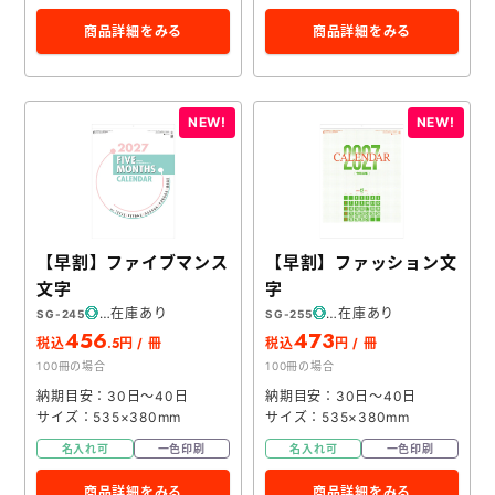
商品詳細をみる
商品詳細をみる
【早割】ファイブマンス
【早割】ファッション文
文字
字
在庫あり
在庫あり
SG-245
SG-255
456
473
.5
税込
円 / 冊
税込
円 / 冊
100冊の場合
100冊の場合
納期目安：30日～40日
納期目安：30日～40日
サイズ：535×380mm
サイズ：535×380mm
名入れ可
一色印刷
名入れ可
一色印刷
商品詳細をみる
商品詳細をみる