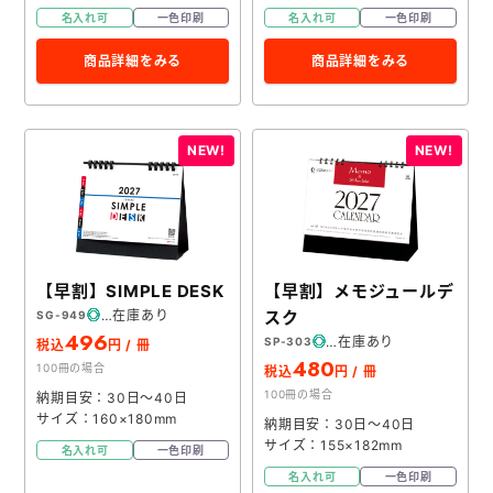
メモ帳本舗
名入れ可
一色印刷
名入れ可
一色印刷
クリアファイル本舗
商品詳細をみる
商品詳細をみる
ウェットティッシュ本舗
うちわ本舗
扇子本舗
ノベルティグッズ本舗
【早割】SIMPLE DESK
【早割】メモジュールデ
在庫あり
スク
SG-949
496
在庫あり
SP-303
税込
円 / 冊
480
100冊の場合
税込
円 / 冊
100冊の場合
納期目安：30日～40日
サイズ：160×180mm
納期目安：30日～40日
サイズ：155×182mm
名入れ可
一色印刷
名入れ可
一色印刷