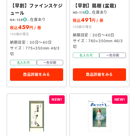
【早割】ファインスケジ
【早割】銘樹 (盆栽)
ュール
在庫あり
ND-115
491
在庫あり
NA-139
税込
円 / 冊
459
100冊の場合
税込
円 / 冊
100冊の場合
納期目安：30日～40日
サイズ：760×350mm 46/3
納期目安：30日～40日
切
サイズ：775×350mm 46/3
切
名入れ可
一色印刷
名入れ可
一色印刷
商品詳細をみる
商品詳細をみる