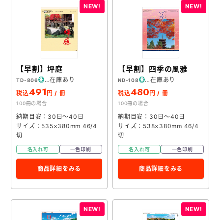
【早割】坪庭
【早割】四季の風雅
在庫あり
在庫あり
TD-806
ND-108
491
480
税込
円 / 冊
税込
円 / 冊
100冊の場合
100冊の場合
納期目安：30日～40日
納期目安：30日～40日
サイズ：535×380mm 46/4
サイズ：538×380mm 46/4
切
切
名入れ可
一色印刷
名入れ可
一色印刷
商品詳細をみる
商品詳細をみる