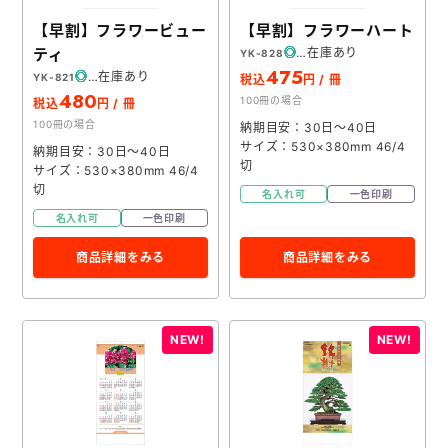
【早割】フラワービュー
【早割】フラワーハート
ティ
在庫あり
YK-828
475
在庫あり
YK-821
税込
円 / 冊
480
100冊の場合
税込
円 / 冊
100冊の場合
納期目安：30日～40日
サイズ：530×380mm 46/4
納期目安：30日～40日
切
サイズ：530×380mm 46/4
切
名入れ可
一色印刷
名入れ可
一色印刷
商品詳細をみる
商品詳細をみる