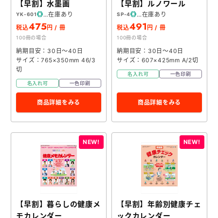
【早割】水墨画
【早割】ルノワール
在庫あり
在庫あり
YK-601
SP-4
475
491
税込
円 / 冊
税込
円 / 冊
100冊の場合
100冊の場合
納期目安：30日～40日
納期目安：30日～40日
サイズ：765×350mm 46/3
サイズ：607×425mm A/2切
切
名入れ可
一色印刷
名入れ可
一色印刷
商品詳細をみる
商品詳細をみる
【早割】暮らしの健康メ
【早割】年齢別健康チェ
モカレンダー
ックカレンダー