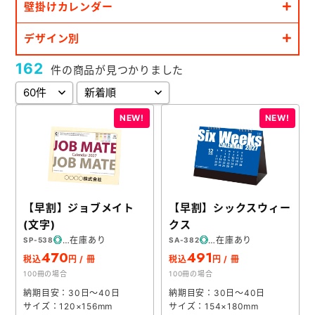
壁掛けカレンダー
お役立ち情報
デザイン別
よくあるご質問
162
件の商品が見つかりました
会社概要
お問い合わせ
ポケットティッシュ本舗
【早割】ジョブメイト
【早割】シックスウィー
カレンダー本舗
(文字)
クス
カイロ本舗
在庫あり
在庫あり
SP-538
SA-382
470
491
税込
円 / 冊
税込
円 / 冊
キャンディー本舗
100冊の場合
100冊の場合
ボックスティッシュ本舗
納期目安：30日～40日
納期目安：30日～40日
サイズ：120×156mm
サイズ：154×180mm