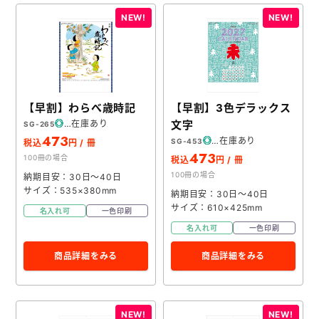
【早割】わらべ歳時記
【早割】3色デラックス
在庫あり
文字
SG-265
473
在庫あり
SG-453
税込
円 / 冊
473
100冊の場合
税込
円 / 冊
100冊の場合
納期目安：30日～40日
サイズ：535×380mm
納期目安：30日～40日
サイズ：610×425mm
名入れ可
一色印刷
名入れ可
一色印刷
商品詳細をみる
商品詳細をみる