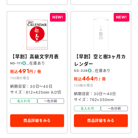
【早割】高級文字月表
【早割】空と樹3ヶ月カ
在庫あり
レンダー
ND-111
491
在庫あり
SG-328
税込
円 / 冊
464
100冊の場合
税込
円 / 冊
100冊の場合
納期目安：30日～40日
サイズ：612×425mm A/2切
納期目安：30日～40日
サイズ：762×350mm
名入れ可
一色印刷
名入れ可
一色印刷
商品詳細をみる
商品詳細をみる