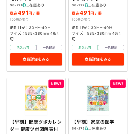
在庫あり
在庫あり
SG-271
SG-272
491
491
税込
円 / 冊
税込
円 / 冊
100冊の場合
100冊の場合
納期目安：30日～40日
納期目安：30日～40日
サイズ：535×380mm 46/4
サイズ：535×380mm 46/4
切
切
名入れ可
一色印刷
名入れ可
一色印刷
商品詳細をみる
商品詳細をみる
【早割】健康ツボカレン
【早割】家庭の医学
ダー 健康ツボ図解表付
在庫あり
SG-275