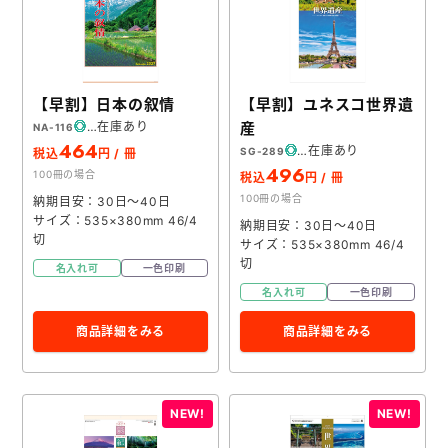
【早割】日本の叙情
【早割】ユネスコ世界遺
在庫あり
産
NA-116
464
在庫あり
SG-289
税込
円 / 冊
496
100冊の場合
税込
円 / 冊
100冊の場合
納期目安：30日～40日
サイズ：535×380mm 46/4
納期目安：30日～40日
切
サイズ：535×380mm 46/4
切
名入れ可
一色印刷
名入れ可
一色印刷
商品詳細をみる
商品詳細をみる