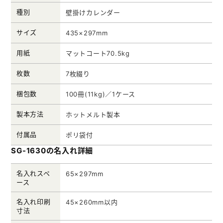
種別
壁掛けカレンダー
サイズ
435×297mm
用紙
マットコート70.5kg
枚数
7枚綴り
梱包数
100冊(11kg)／1ケース
製本方法
ホットメルト製本
付属品
ポリ袋付
SG-1630の名入れ詳細
名入れスペ
65×297mm
ース
名入れ印刷
45×260mm以内
寸法