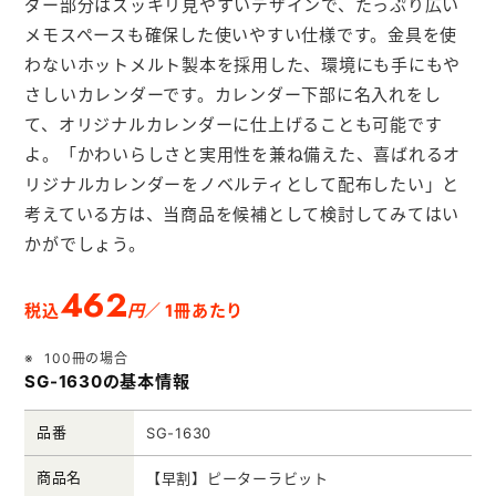
ダー部分はスッキリ見やすいデザインで、たっぷり広い
メモ帳本舗
メモスペースも確保した使いやすい仕様です。金具を使
クリアファイル本舗
わないホットメルト製本を採用した、環境にも手にもや
さしいカレンダーです。カレンダー下部に名入れをし
ウェットティッシュ本舗
て、オリジナルカレンダーに仕上げることも可能です
うちわ本舗
よ。「かわいらしさと実用性を兼ね備えた、喜ばれるオ
リジナルカレンダーをノベルティとして配布したい」と
扇子本舗
考えている方は、当商品を候補として検討してみてはい
ノベルティグッズ本舗
かがでしょう。
462
円
税込
／ 1冊あたり
100冊の場合
SG-1630の基本情報
品番
SG-1630
商品名
【早割】ピーターラビット