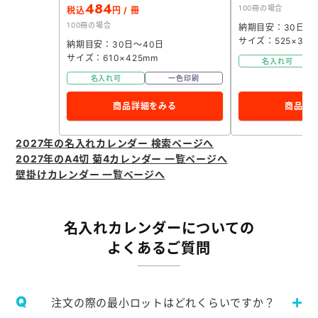
484
100冊の場合
税込
円 / 冊
100冊の場合
納期目安：30日～
サイズ：525×380
納期目安：30日～40日
サイズ：610×425mm
名入れ可
名入れ可
一色印刷
商品詳細をみる
商品詳
2027年の名入れカレンダー 検索ページへ
2027年のA4切 菊4カレンダー 一覧ページへ
壁掛けカレンダー 一覧ページへ
名入れカレンダーについての
よくあるご質問
注文の際の最小ロットはどれくらいですか？