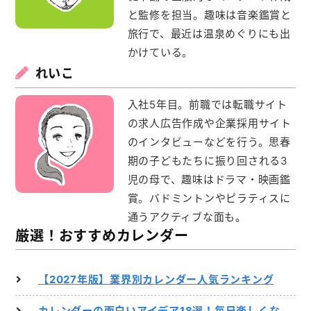
メモ帳本舗
と監修を担当。趣味は音楽鑑賞と
クリアファイル本舗
旅行で、最近は温泉めぐりにも出
かけている。
ウェットティッシュ本舗
れいこ
うちわ本舗
入社5年目。前職では転職サイト
扇子本舗
の求人広告作成や企業採用サイト
のインタビューなどを行う。思春
ノベルティグッズ本舗
期の子どもたちに振り回される3
児の母で、趣味はドラマ・映画鑑
賞。バドミントンやピラティスに
通うアクティブな面も。
厳選！おすすめカレンダー
【2027年版】業界別カレンダー人気ランキング
カレンダーの面白いアイデア18選！毎日楽しくな