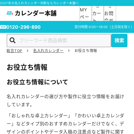
2027年の名入れカレンダー印刷ならカレンダー本舗へ
MY
カレンダー本舗
カー
お問
ペー
ト
合せ
ジ
0120-296-890
受付時間
9:00～18:00
（土日祝を除く）
検索
総合TOP
名入れカレンダー
お役立ち情報
ホーム
お役立ち情報
商品一覧
お役立ち情報について
ご利用ガイド
名入れカレンダーの選び方や製作に役立つ情報をお届け
しています。
入稿ガイド
「おしゃれな卓上カレンダー」「かわいい卓上カレンダ
スタッフ紹介
ー」などタイプ別のおすすめカレンダーだけでなく、デ
ザインのポイントやデータ入稿の注意点など製作に関す