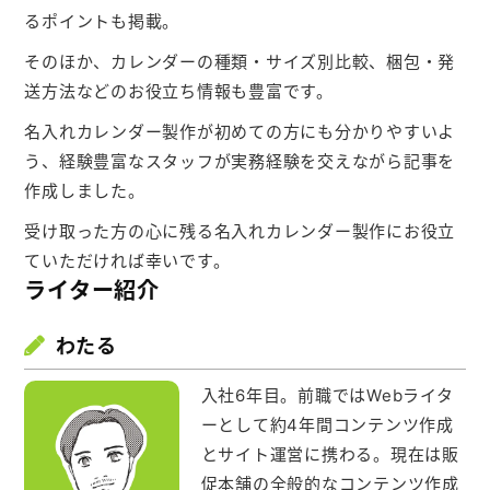
お役立ち情報
るポイントも掲載。
そのほか、カレンダーの種類・サイズ別比較、梱包・発
よくあるご質問
送方法などのお役立ち情報も豊富です。
名入れカレンダー製作が初めての方にも分かりやすいよ
う、経験豊富なスタッフが実務経験を交えながら記事を
会社概要
お問い合わせ
作成しました。
受け取った方の心に残る名入れカレンダー製作にお役立
ていただければ幸いです。
ポケットティッシュ本舗
ライター紹介
カレンダー本舗
わたる
カイロ本舗
入社6年目。前職ではWebライタ
キャンディー本舗
ーとして約4年間コンテンツ作成
とサイト運営に携わる。現在は販
ボックスティッシュ本舗
促本舗の全般的なコンテンツ作成