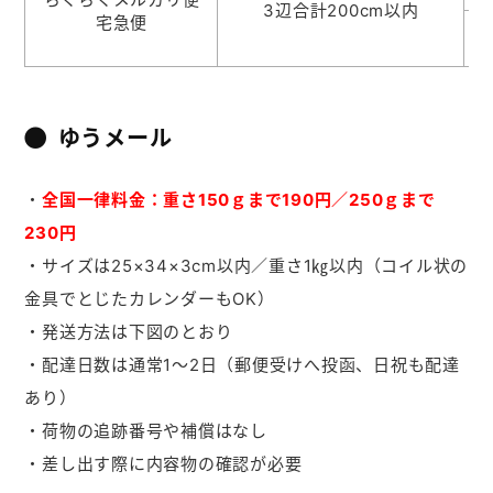
3辺合計200cm以内
宅急便
ゆうメール
・
全国一律料金：重さ150ｇまで190円／250ｇまで
230円
・サイズは25×34×3cm以内／重さ1㎏以内（コイル状の
金具でとじたカレンダーもOK）
・発送方法は下図のとおり
・配達日数は通常1～2日（郵便受けへ投函、日祝も配達
あり）
・荷物の追跡番号や補償はなし
・差し出す際に内容物の確認が必要