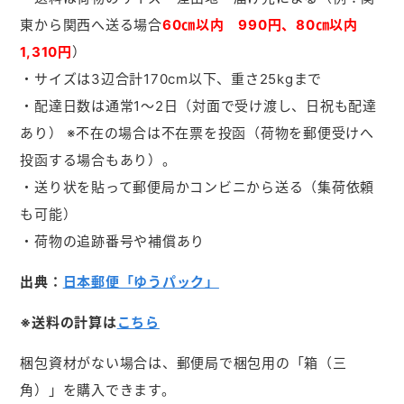
東から関西へ送る場合
60㎝以内 990円、80㎝以内
1,310円
）
・サイズは3辺合計170cm以下、重さ25kgまで
・配達日数は通常1～2日（対面で受け渡し、日祝も配達
あり） ※不在の場合は不在票を投函（荷物を郵便受けへ
投函する場合もあり）。
・送り状を貼って郵便局かコンビニから送る（集荷依頼
も可能）
・荷物の追跡番号や補償あり
出典：
日本郵便「ゆうパック」
※送料の計算は
こちら
梱包資材がない場合は、郵便局で梱包用の「箱（三
角）」を購入できます。