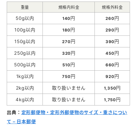
重量
規格内料金
規格外料金
50g以内
円
円
140
260
100g以内
円
円
180
290
150g以内
円
円
270
390
250g以内
円
円
320
450
500g以内
円
円
510
660
1kg以内
円
円
750
920
2kg以内
取り扱いません
円
1,350
4kg以内
取り扱いません
円
1,750
出典：
定形郵便物・定形外郵便物のサイズ・重さについ
て – 日本郵便