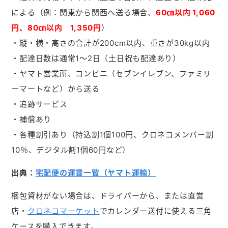
による（例：関東から関西へ送る場合、
60㎝以内 1,060
円、80㎝以内 1,350円
）
・縦・横・高さの合計が200cm以内、重さが30kg以内
・配達日数は通常1～2日（土日祝も配達あり）
・ヤマト営業所、コンビニ（セブンイレブン、ファミリ
ーマートなど）から送る
・追跡サービス
・補償あり
・各種割引あり（持込割1個100円、クロネコメンバー割
10％、デジタル割1個60円など）
出典：
宅配便の運賃一覧（ヤマト運輸）
梱包資材がない場合は、ドライバーから、または直営
店・
クロネコマーケット
でカレンダー送付に使える三角
ケースを購入できます。