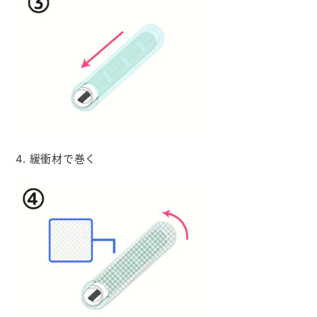
4. 緩衝材で巻く