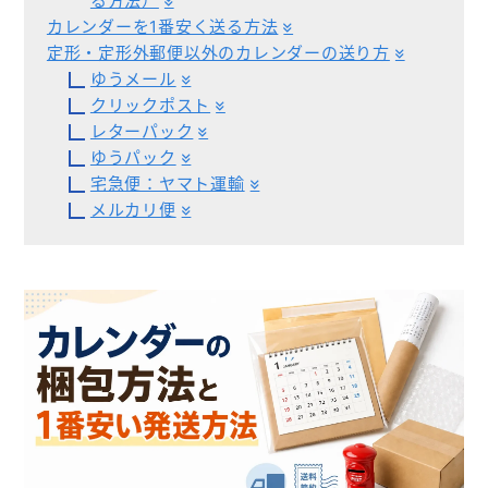
る方法）
お役立ち情報
カレンダーを1番安く送る方法
定形・定形外郵便以外のカレンダーの送り方
よくあるご質問
ゆうメール
クリックポスト
レターパック
ゆうパック
会社概要
お問い合わせ
宅急便：ヤマト運輸
メルカリ便
ポケットティッシュ本舗
カレンダー本舗
カイロ本舗
キャンディー本舗
ボックスティッシュ本舗