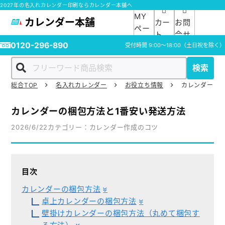
2027年の名入れカレンダー印刷ならカレンダー本舗へ
MY
カレンダー本舗
カー
お問
ペー
ト
合せ
ジ
0120-296-890
受付時間
9:00～18:00
（土日祝を除く）
検索
総合TOP
名入れカレンダー
お役立ち情報
カレンダーの梱
ホーム
カレンダーの梱包方法と1番安い発送方法
商品一覧
2026/6/22
カテゴリー：カレンダー作成のコツ
ご利用ガイド
目次
入稿ガイド
カレンダーの梱包方法
卓上カレンダーの梱包方法
スタッフ紹介
壁掛けカレンダーの梱包方法（丸めて梱包す