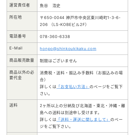
お役立ち情報
運営責任者
魚谷 浩史
所在地
〒650-0044 神戸市中央区東川崎町1-3-6-
よくあるご質問
206 （LS-KOBEビル2F）
電話番号
078-360-6338
E-Mail
honpo@shinkoukikaku.com
会社概要
お問い合わせ
商品販売数量
制限はございません
商品以外の必
消費税・送料・振込み手数料（お振込みの場
ポケットティッシュ本舗
要代金
合）
詳しくは
「お支払い方法」
のページをご覧下
カレンダー本舗
さい。
カイロ本舗
送料
2ヶ所以上の分納及び北海道・東北・沖縄・離
島への送料は別途申し受けます。
キャンディー本舗
詳しくは
「送料・運送に関しまして」
のペー
ボックスティッシュ本舗
ジをご覧下さい。