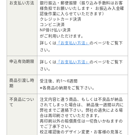
メモ帳本舗
お支払い方法
銀行振込・郵便振替（振り込み手数料はお客
様負担でお願いいたします・ お振込み入金確
認後作業に入らせていただきます）
クリアファイル本舗
クレジットカード決済
コンビニ決済
ウェットティッシュ本舗
NP掛け払い決済
がご利用いただけます。
うちわ本舗
詳しくは
「お支払い方法」
のページをご覧下
さい。
扇子本舗
申込有効期限
詳しくは
「お支払い方法」
のページをご覧下
ノベルティグッズ本舗
さい。
商品引渡し時
受注後、約1～6週間
期
※各商品の納期をご覧下さい。
不良品につい
注文内容と違う商品、もしくは不良品が納品
て
されてしまった場合は、 納品後一週間以内に
弊社までご連絡下さい。弊社の過失による場
合は再印刷させていただきます。
再印刷以外の賠償責任は一切負いかねますの
でご了承下さい。
校正確認後のデザイン変更・お客様の見落と