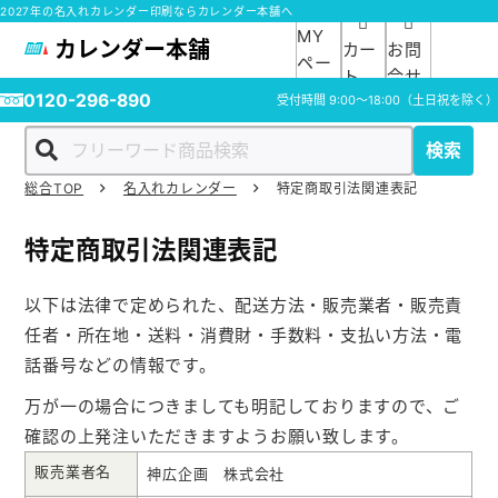
2027年の名入れカレンダー印刷ならカレンダー本舗へ
MY
カレンダー本舗
カー
お問
ペー
ト
合せ
ジ
0120-296-890
受付時間
9:00～18:00
（土日祝を除く）
検索
総合TOP
名入れカレンダー
特定商取引法関連表記
ホーム
特定商取引法関連表記
商品一覧
以下は法律で定められた、配送方法・販売業者・販売責
ご利用ガイド
任者・所在地・送料・消費財・手数料・支払い方法・電
話番号などの情報です。
入稿ガイド
万が一の場合につきましても明記しておりますので、ご
確認の上発注いただきますようお願い致します。
スタッフ紹介
販売業者名
神広企画 株式会社