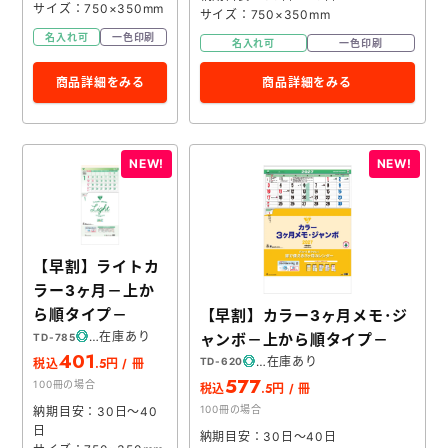
サイズ：750×350mm
サイズ：750×350mm
名入れ可
一色印刷
名入れ可
一色印刷
商品詳細をみる
商品詳細をみる
【早割】ライトカ
ラー3ヶ月－上か
ら順タイプ－
【早割】カラー3ヶ月メモ･ジ
在庫あり
ャンボ－上から順タイプ－
TD-785
401
在庫あり
.5
TD-620
税込
円 / 冊
577
100冊の場合
.5
税込
円 / 冊
100冊の場合
納期目安：30日～40
日
納期目安：30日～40日