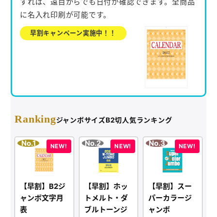
すれば、遠目からでも日付が確認できます。全商品
お役立ち情報
に名入れ印刷が可能です。
よくあるご質問
早割キャンペーン実施中！！
会社概要
お問い合わせ
Ranking
ジャンボサイズB2切人気ランキング
ポケットティッシュ本舗
カレンダー本舗
カイロ本舗
キャンディー本舗
【早割】B2ジ
【早割】ホッ
【早割】スー
ャンボ文字月
トメルト・ダ
パーカラージ
ボックスティッシュ本舗
表
ブルトーンジ
ャンボ