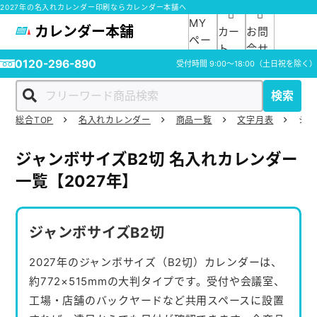
2027年の名入れカレンダー印刷ならカレンダー本舗へ
MY
カレンダー本舗
カー
お問
ペー
ト
合せ
ジ
0120-296-890
受付時間
9:00～18:00
（土日祝を除く）
検索
総合TOP
名入れカレンダー
商品一覧
文字月表
ジャ
ホーム
ジャンボサイズB2切 名入れカレンダー
商品一覧
一覧【2027年】
ご利用ガイド
ジャンボサイズB2切
入稿ガイド
2027年のジャンボサイズ（B2切）カレンダーは、
約772×515mmの大判タイプです。受付や会議室、
スタッフ紹介
工場・店舗のバックヤードなど共用スペースに設置