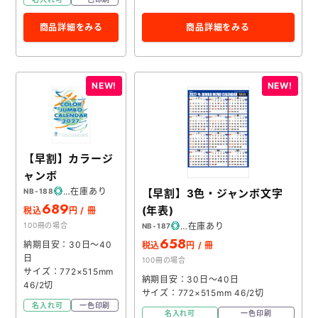
商品詳細をみる
商品詳細をみる
【早割】カラージ
ャンボ
在庫あり
【早割】3色・ジャンボ文字
NB-188
689
(年表)
税込
円 / 冊
在庫あり
100冊の場合
NB-187
658
納期目安：30日～40
税込
円 / 冊
日
100冊の場合
サイズ：772×515mm
納期目安：30日～40日
46/2切
サイズ：772×515mm 46/2切
名入れ可
一色印刷
名入れ可
一色印刷