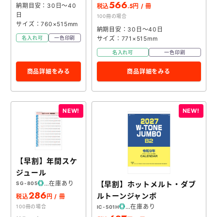
566
.5
納期目安：30日～40
税込
円 / 冊
日
100冊の場合
サイズ：760×515mm
納期目安：30日～40日
サイズ：771×515mm
名入れ可
一色印刷
名入れ可
一色印刷
商品詳細をみる
商品詳細をみる
【早割】年間スケ
ジュール
在庫あり
【早割】ホットメルト・ダブ
SG-805
286
ルトーンジャンボ
税込
円 / 冊
在庫あり
100冊の場合
IC-501H