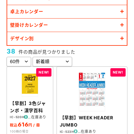
卓上カレンダー
壁掛けカレンダー
デザイン別
38
件の商品が見つかりました
【早割】3色ジャ
ンボ・漢字百科
在庫あり
【早割】WEEK HEADER
IC-520H
616
JUMBO
税込
円 / 冊
在庫あり
100冊の場合
IC-523H