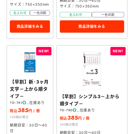
納期目安：30日～40日
サイズ：750×350mm
サイズ：750×350mm
名入れ可
一色印刷
名入れ可
一色印刷
商品詳細をみる
商品詳細をみる
【早割】新･3ヶ月
文字－上から順タ
イプ－
【早割】シンプル3－上から
在庫あり
順タイプ－
TD-791
385
在庫あり
TD-790
税込
円 / 冊
385
100冊の場合
税込
円 / 冊
100冊の場合
納期目安：30日～40
日
納期目安：30日～40日