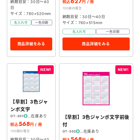
627
納期目安：30日～40
税込
円 / 冊
日
100冊の場合
サイズ：760×520mm
納期目安：30日～40日
サイズ：760×515mm
名入れ可
一色印刷
名入れ可
一色印刷
商品詳細をみる
商品詳細をみる
【早割】3色ジャ
ンボ文字
在庫あり
【早割】3色ジャンボ文字前後
OT-301
568
付
税込
円 / 冊
在庫あり
100冊の場合
OT-302
568
納期目安：30日～40
税込
円 / 冊