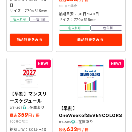
日
100冊の場合
サイズ：770×515mm
納期目安：30日～40日
サイズ：770×515mm
名入れ可
一色印刷
名入れ可
一色印刷
商品詳細をみる
商品詳細をみる
【早割】マンスリ
ースケジュール
在庫あり
【早割】
GT-307
359
OneWeekofSEVENCOLORS
税込
円 / 冊
在庫あり
100冊の場合
GT-505
632
納期目安：30日～40
税込
円 / 冊