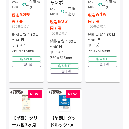
在庫あ
ャンボ
在庫あ
メモ帳本舗
KY-
IC-
106
り
500
り
在庫
IC-
539
616
クリアファイル本舗
501H
あり
税込
税込
627
円 / 冊
円 / 冊
税込
ウェットティッシュ本舗
100冊の場合
100冊の場合
円 / 冊
100冊の場合
納期目安：30日
納期目安：30日
うちわ本舗
～40日
～40日
納期目安：30日
サイズ：
サイズ：
～40日
扇子本舗
760×515mm
760×515mm
サイズ：
760×515mm
名入れ可
名入れ可
ノベルティグッズ本舗
一色印刷
一色印刷
名入れ可
一色印刷
【早割】クリ
【早割】グッ
ーム色3ヶ月
ドルック･メ