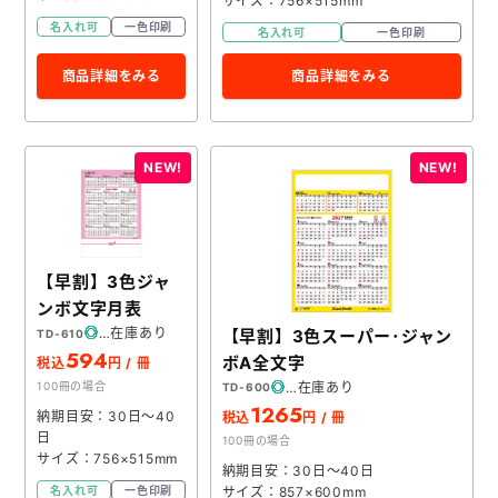
サイズ：756×515mm
名入れ可
一色印刷
名入れ可
一色印刷
商品詳細をみる
商品詳細をみる
【早割】3色ジャ
ンボ文字月表
在庫あり
【早割】3色スーパー･ジャン
TD-610
594
ボA全文字
税込
円 / 冊
在庫あり
100冊の場合
TD-600
1265
納期目安：30日～40
税込
円 / 冊
日
100冊の場合
サイズ：756×515mm
納期目安：30日～40日
サイズ：857×600mm
名入れ可
一色印刷