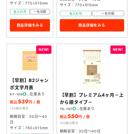
サイズ：770×515mm
サイズ：770×515mm
名入れ可
一色印刷
名入れ可
一色印刷
商品詳細をみる
商品詳細をみる
【早割】B2ジャン
ボ文字月表
在庫あり
【早割】プレミアム4ヶ月－上
KY-106
539
から順タイプ－
税込
円 / 冊
在庫あり
100冊の場合
TD-797
550
納期目安：30日～40
税込
円 / 冊
日
100冊の場合
サイズ：760×515mm
納期目安：30日～40日