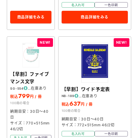
名入れ可
一色印刷
商品詳細をみる
商品詳細をみる
【早割】ファイブ
マンス文字
在庫あり
【早割】ワイド予定表
SG-554
799
在庫あり
NB-189
税込
円 / 冊
637
100冊の場合
税込
円 / 冊
100冊の場合
納期目安：30日～40
日
納期目安：30日～40日
サイズ：770×515mm
サイズ：772×515mm 46/2切
46/2切
名入れ可
一色印刷
名入れ可
一色印刷