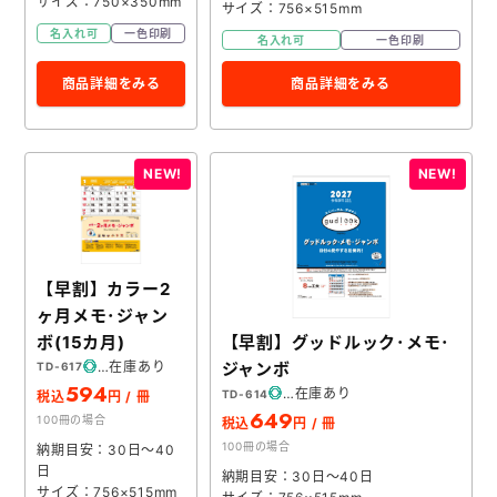
サイズ：750×350mm
サイズ：756×515mm
名入れ可
一色印刷
名入れ可
一色印刷
商品詳細をみる
商品詳細をみる
【早割】カラー2
ヶ月メモ･ジャン
ボ(15カ月)
【早割】グッドルック･メモ･
在庫あり
ジャンボ
TD-617
594
在庫あり
TD-614
税込
円 / 冊
649
100冊の場合
税込
円 / 冊
100冊の場合
納期目安：30日～40
日
納期目安：30日～40日
サイズ：756×515mm