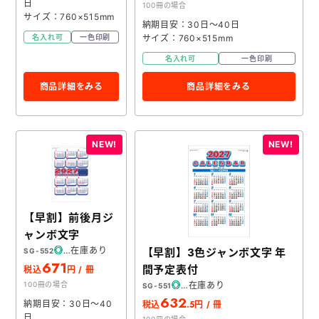
日
100冊の場合
サイズ：760×515mm
納期目安：30日～40日
サイズ：760×515mm
名入れ可
一色印刷
名入れ可
一色印刷
商品詳細をみる
商品詳細をみる
【早割】前後月ジ
ャンボ文字
在庫あり
【早割】3色ジャンボ文字 年
SG-552
671
間予定表付
税込
円 / 冊
在庫あり
100冊の場合
SG-551
632
.5
納期目安：30日～40
税込
円 / 冊
日