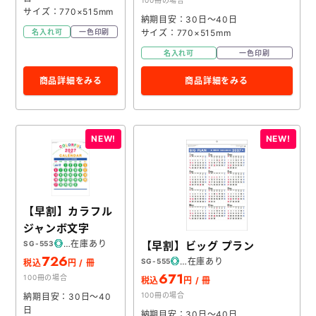
100冊の場合
サイズ：770×515mm
納期目安：30日～40日
サイズ：770×515mm
名入れ可
一色印刷
名入れ可
一色印刷
商品詳細をみる
商品詳細をみる
【早割】カラフル
ジャンボ文字
在庫あり
【早割】ビッグ プラン
SG-553
726
在庫あり
SG-555
税込
円 / 冊
671
100冊の場合
税込
円 / 冊
100冊の場合
納期目安：30日～40
日
納期目安：30日～40日