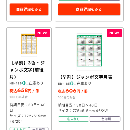
商品詳細をみる
商品詳細をみる
【早割】3色・ジ
ャンボ文字(前後
月)
【早割】ジャンボ文字月表
在庫あり
在庫あり
NB-186
NB-185
658
606
税込
円 / 冊
税込
円 / 冊
100冊の場合
100冊の場合
納期目安：30日～40
納期目安：30日～40日
日
サイズ：775×515mm 46/2切
サイズ：772×515mm
名入れ可
一色印刷
46/2切
名入れ可
一色印刷