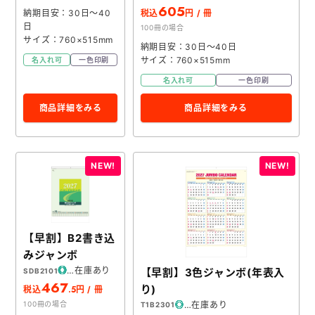
605
納期目安：30日～40
税込
円 / 冊
日
100冊の場合
サイズ：760×515mm
納期目安：30日～40日
サイズ：760×515mm
名入れ可
一色印刷
名入れ可
一色印刷
商品詳細をみる
商品詳細をみる
【早割】B2書き込
みジャンボ
在庫あり
【早割】3色ジャンボ(年表入
SDB2101
467
り)
.5
税込
円 / 冊
在庫あり
100冊の場合
T1B2301