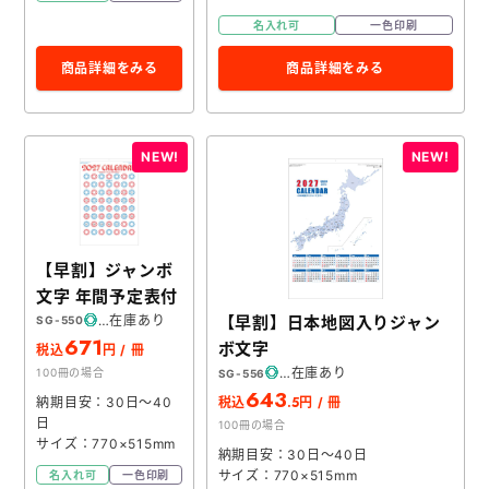
名入れ可
一色印刷
商品詳細をみる
商品詳細をみる
【早割】ジャンボ
文字 年間予定表付
在庫あり
【早割】日本地図入りジャン
SG-550
671
ボ文字
税込
円 / 冊
在庫あり
100冊の場合
SG-556
643
.5
納期目安：30日～40
税込
円 / 冊
日
100冊の場合
サイズ：770×515mm
納期目安：30日～40日
サイズ：770×515mm
名入れ可
一色印刷