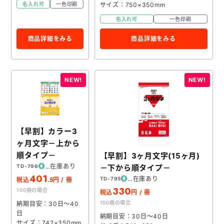
サイズ：750×350mm
名入れ可
一色印刷
名入れ可
一色印刷
商品詳細をみる
商品詳細をみる
【早割】カラー3
ヶ月文字－上から
順タイプ－
【早割】3ヶ月文字(15ヶ月)
在庫あり
－下から順タイプ－
TD-796
401
在庫あり
.5
TD-795
税込
円 / 冊
330
100冊の場合
税込
円 / 冊
100冊の場合
納期目安：30日～40
日
納期目安：30日～40日
サイズ：742×350mm