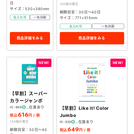
日
100冊の場合
サイズ：530×380mm
納期目安：30日～40日
サイズ：771×515mm
名入れ可
一色印刷
名入れ可
一色印刷
商品詳細をみる
商品詳細をみる
【早割】スーパー
カラージャンボ
在庫あり
【早割】Like it! Color
IC-500
616
Jumbo
税込
円 / 冊
在庫あり
100冊の場合
IC-522
649
納期目安：30日～40
税込
円 / 冊