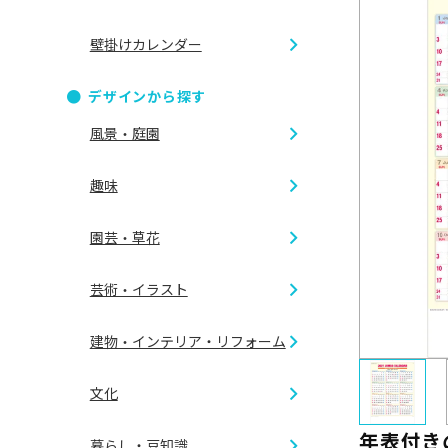
壁掛けカレンダー
ダブルリ
デザインから探す
B2切 46/
風景・庭園
リング製
趣味
B6切 46/
CDケース
四季の情
園芸・草花
A倍6切
アイドル
世界の風
芸術・イラスト
ガーデニ
ゴルフ
建物・インテリア・リフォーム
夜景
イラスト
フラワー
文化
乗り物
外観
花鳥画
年表付き
暮らし・豆知識