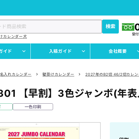
検索
受
けカレンダー
犬
ガイド
入稿ガイド
会社概要
名入れカレンダー
壁掛けカレンダー
2027年のB2切 46/2切カレ
301
【早割】3色ジャンボ(年表
可
一色印刷