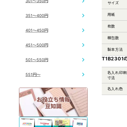
301～350円
サイズ
用紙
351～400円
枚数
401～450円
梱包数
451～500円
製本方法
T1B230
501～550円
名入れ印刷
551円～
寸法
名入れ色