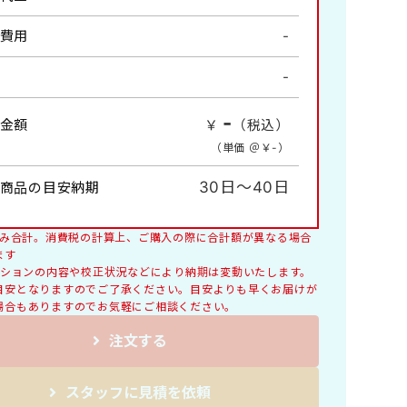
風物詩・四季の情景
費用
-
情報
-
詩画集・書画集
コンパクトサイズ
-
金額
￥
（税込）
料理
（単価 ＠￥
-
）
交通標語
レギュラーサイズB4切
30日～40日
商品の目安納期
税込み合計。消費税の計算上、ご購入の際に合計額が異なる場合
ます
オプションの内容や校正状況などにより納期は変動いたします。
目安となりますのでご了承ください。目安よりも早くお届けが
場合もありますのでお気軽にご相談ください。
注文する
スタッフに見積を依頼