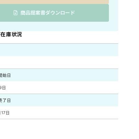
商品提案書ダウンロード
1の在庫状況
開始日
9日
終了日
月17日