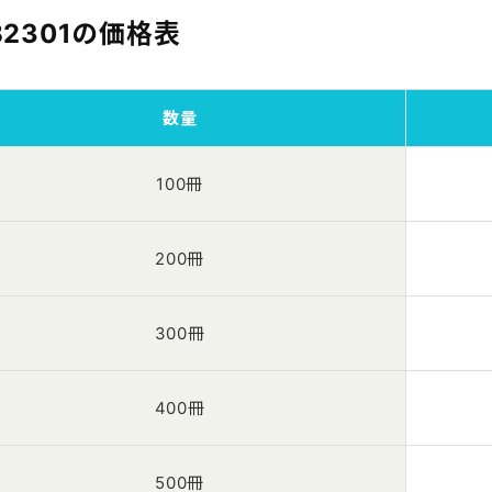
B2301の価格表
数量
100冊
200冊
300冊
400冊
500冊