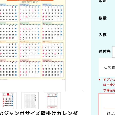
印刷
ング製本
ペーパーリング製本
数量
2切
B3切 46/3切
本
プラスチックスタンド
入稿
6切
B8切 46/8切
送付先
デスクマット・他
景
自然
A4切 菊4
・女優
車
この
景
日本の風景
ング
花
オプシ
写真集
は目安
な場合
浮世絵・版画
アレンジメント
盆栽
ファンタジー・キャラクター・童画
室内
工芸
のジャンボサイズ壁掛けカレンダ
商品