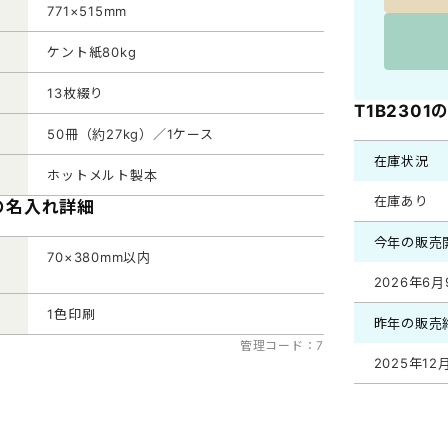
771×515mm
ケント紙80kg
13枚綴り
T1B230
50冊（約27kg）／1ケース
在庫状況
ホットメルト製本
在庫あり
1の名入れ詳細
今年の販売
70×380mm以内
2026年6月
1色印刷
昨年の販売
管理コード：7
2025年12