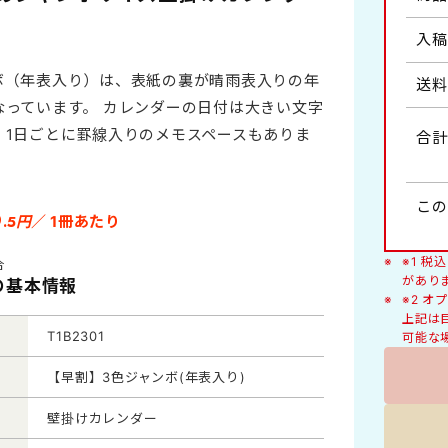
人形
入稿
健康・医学
ボ（年表入り）は、表紙の裏が晴雨表入りの年
送料
わらべ詩・風物イラスト
なっています。 カレンダーの日付は大きい文字
ヶ月・2ヶ月タイプ
絵柄入り
、1日ごとに罫線入りのメモスペースもありま
合計
豆知識
くらしの標語
イズB2切
ラージサイズA2切
6
この
.5円
／ 1冊あたり
猫
※1 
合
があり
1の基本情報
※2 
上記は
デラックス
T1B2301
可能な
【早割】3色ジャンボ(年表入り)
壁掛けカレンダー