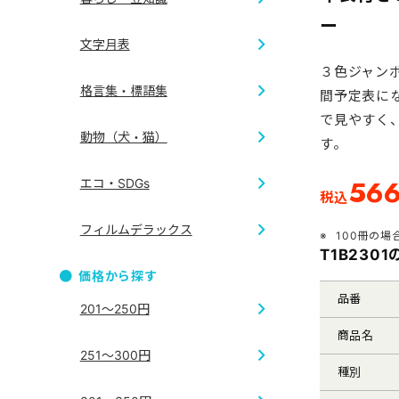
和服
干支
ー
文字月表
七福神
開運
３色ジャン
和風
格言集・標語集
間予定表に
4ヶ月・3
で見やすく
地図
動物（犬・猫）
す。
短冊
ジャンボサ
56
エコ・SDGs
税込
犬
格言集
フィルムデラックス
100冊の場
エコ
T1B230
価格から探す
フィルム
品番
201～250円
商品名
251～300円
種別