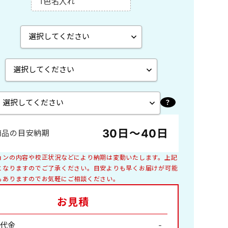
1色名入れ
エコペーパーリング製本
A2切 菊2
ペーパースタンド
B4切 46/4切
木製卓上
世界遺産
特殊サイズ
子供
30日～40日
商品の目安納期
庭園
花ごよみ
ョンの内容や校正状況などにより納期は変動いたします。上記
釣り
となりますのでご了承ください。目安よりも早くお届けが可能
もありますのでお気軽にご相談ください。
絵画
お見積
ペット・動物
日本家屋
山水画
代金
-