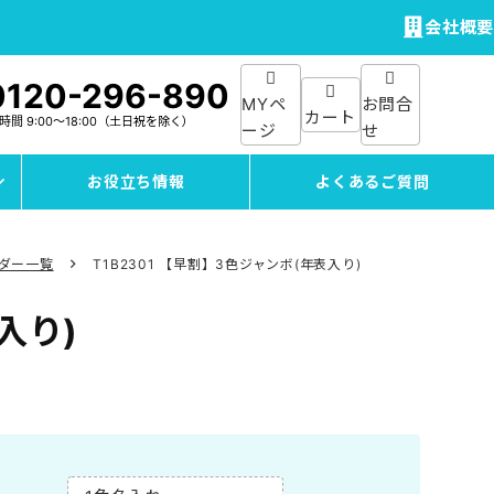
会社概要
0120-296-890
MYペ
お問合
カート
付時間
9:00～18:00
（土日祝を除く）
ージ
せ
お役立ち情報
よくあるご質問
ンダー一覧
T1B2301 【早割】3色ジャンボ(年表入り)
入り)