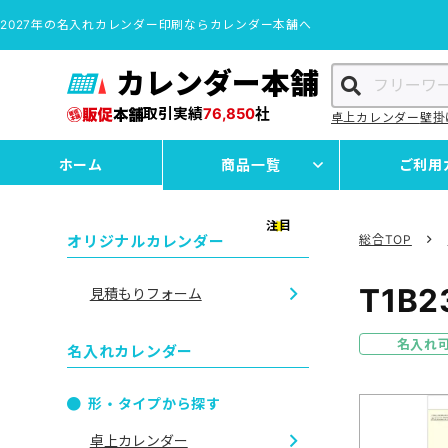
2027年の名入れカレンダー印刷ならカレンダー本舗へ
カレンダー本舗
取引実績
76,850
社
卓上カレンダー
壁掛
ホーム
商品一覧
ご利用
注目
オリジナルカレンダー
総合TOP
T1B2
見積もりフォーム
名入れ
名入れカレンダー
形・タイプから探す
卓上カレンダー