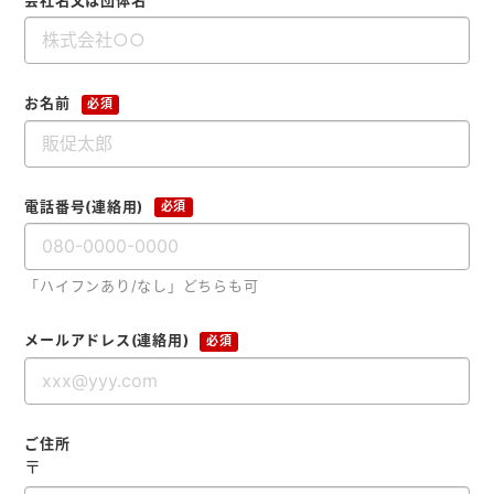
会社名又は団体名
メモ帳本舗
クリアファイル本舗
ウェットティッシュ本舗
お名前
必須
うちわ本舗
扇子本舗
電話番号(連絡用)
必須
ノベルティグッズ本舗
「ハイフンあり/なし」どちらも可
メールアドレス(連絡用)
必須
ご住所
〒