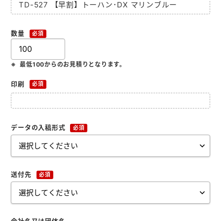
TD-527 【早割】トーハン･DX マリンブルー
お役立ち情報
よくあるご質問
数量
必須
最低100からのお見積りとなります。
会社概要
お問い合わせ
印刷
必須
ポケットティッシュ本舗
データの入稿形式
必須
カレンダー本舗
カイロ本舗
送付先
必須
キャンディー本舗
ボックスティッシュ本舗