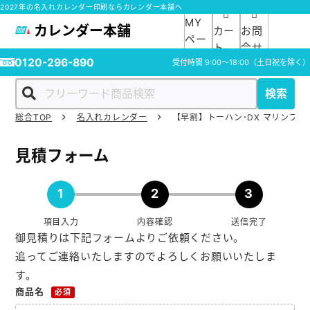
2027年の名入れカレンダー印刷ならカレンダー本舗へ
MY
カレンダー本舗
カー
お問
ペー
ト
合せ
ジ
0120-296-890
受付時間
9:00～18:00
（土日祝を除く）
検索
総合TOP
名入れカレンダー
【早割】トーハン･DX マリンブル
ホーム
見積フォーム
商品一覧
1
2
3
ご利用ガイド
項目入力
内容確認
送信完了
御見積りは下記フォームよりご依頼ください。
入稿ガイド
追ってご連絡いたしますのでよろしくお願いいたしま
す。
スタッフ紹介
商品名
必須