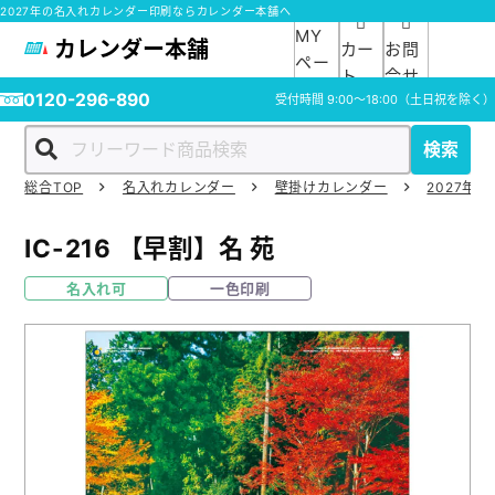
2027年の名入れカレンダー印刷ならカレンダー本舗へ
MY
カレンダー本舗
カー
お問
ペー
ト
合せ
ジ
0120-296-890
受付時間
9:00～18:00
（土日祝を除く）
検索
総合TOP
名入れカレンダー
壁掛けカレンダー
2027年の
ホーム
IC-216
【早割】名 苑
商品一覧
名入れ可
一色印刷
ご利用ガイド
入稿ガイド
スタッフ紹介