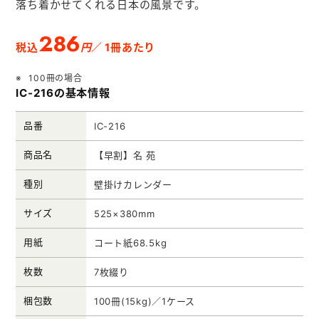
落ち着かせてくれる日本の風景です。
メモ帳本舗
クリアファイル本舗
286
円
税込
／ 1冊あたり
ウェットティッシュ本舗
100冊の場合
うちわ本舗
IC-216の基本情報
扇子本舗
品番
IC-216
ノベルティグッズ本舗
商品名
【早割】名 苑
種別
壁掛けカレンダー
サイズ
525×380mm
用紙
コート紙68.5kg
枚数
7枚綴り
梱包数
100冊(15kg)／1ケース