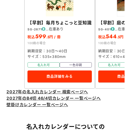
【早割】毎月ちょこっと豆知識
【早割】庭の心
在庫あり
在庫あ
SG-2671
SG-401
599
544
.5
.5
税込
円 / 冊
税込
円 / 
100冊の場合
100冊の場合
納期目安：30日～40日
納期目安：30日～
サイズ：535×380mm
サイズ：610×425
名入れ可
一色印刷
名入れ可
商品詳細をみる
商品詳
2027年の名入れカレンダー 検索ページへ
2027年のB4切 46/4切カレンダー 一覧ページへ
壁掛けカレンダー 一覧ページへ
名入れカレンダーについての