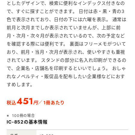
メモ帳本舗
としたデザインで、検索に便利なインデックス付きなの
で、すぐに探すことができます。 日付は赤・黒・青の3
クリアファイル本舗
色で表示されており、日付の下には六曜を表示。 通常は
ウェットティッシュ本舗
前月と次月までしか表示されていませんが、上部に前
月・次月・次々月が表示されているので、次の予定など
うちわ本舗
を確認する際には便利です。 裏面はフリーメモがついて
扇子本舗
おり、前月・当月・次月が表示され、使いやすさも重視
されています。 スタンドの部分に名入れ印刷ができるの
ノベルティグッズ本舗
で、企業名・店舗名を印刷するといいでしょう。 おしゃ
れなノベルティ・販促品を配布したい企業様などにおす
すめします。
451
円
税込
／ 1冊あたり
100冊の場合
IC-852の基本情報