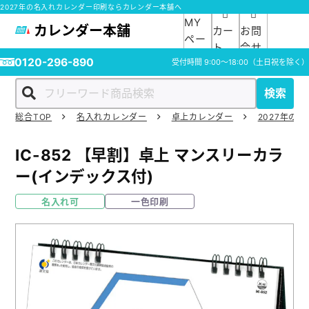
2027年の名入れカレンダー印刷ならカレンダー本舗へ
MY
カレンダー本舗
カー
お問
ペー
ト
合せ
ジ
0120-296-890
受付時間
9:00～18:00
（土日祝を除く）
検索
総合TOP
名入れカレンダー
卓上カレンダー
2027年の
ホーム
IC-852
【早割】卓上 マンスリーカラ
商品一覧
ー(インデックス付)
名入れ可
一色印刷
ご利用ガイド
入稿ガイド
スタッフ紹介