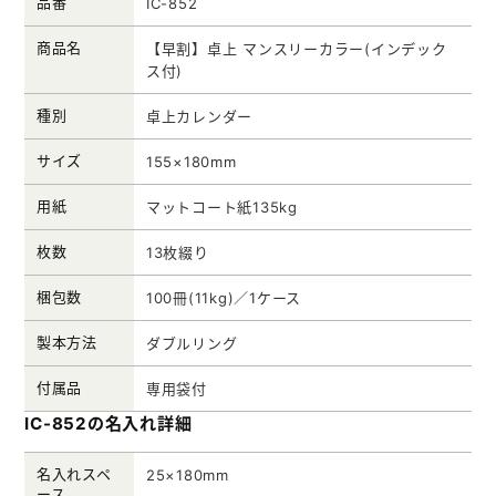
品番
IC-852
商品名
【早割】卓上 マンスリーカラー(インデック
ス付)
種別
卓上カレンダー
サイズ
155×180mm
用紙
マットコート紙135kg
枚数
13枚綴り
梱包数
100冊(11kg)／1ケース
製本方法
ダブルリング
付属品
専用袋付
IC-852の名入れ詳細
名入れスペ
25×180mm
ース