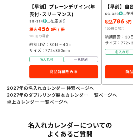
【早割】プレーンデザイン(年
【早割】自然愛
表付･スリーマンス)
在庫あ
SG-350
786
在庫あり
SG-314
.5
税込
円 / 
456
100冊の場合
.5
税込
円 / 冊
100冊の場合
納期目安：30日～
サイズ：772×350
納期目安：30日～40日
サイズ：772×350mm
名入れ可
名入れ可
一色印刷
商品詳細をみる
商品詳
2027年の名入れカレンダー 検索ページへ
2027年のダブルリング製本カレンダー 一覧ページへ
卓上カレンダー 一覧ページへ
名入れカレンダーについての
よくあるご質問