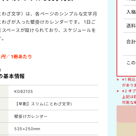
人形
入稿
とわざ文字）は、各ページのシンプルな文字月
健康・医学
とわざが入った壁掛けカレンダーです。 1日ご
送料
わらべ詩・風物イラスト
モスペースが設けられており、スケジュールを
ヶ月・2ヶ月タイプ
絵柄入り
す。
合計
豆知識
9
くらしの標語
円
／ 1冊あたり
イズB2切
ラージサイズA2切
この
猫
合
5の基本情報
※1 
があり
※2 
KGB2105
上記は
デラックス
可能な
【早割】スリム(ことわざ文字)
壁掛けカレンダー
535×250mm