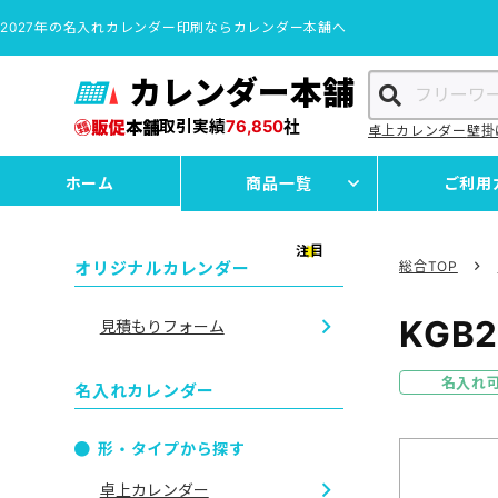
2027年の名入れカレンダー印刷ならカレンダー本舗へ
カレンダー本舗
取引実績
76,850
社
卓上カレンダー
壁掛
ホーム
商品一覧
ご利用
注目
オリジナルカレンダー
総合TOP
KGB
見積もりフォーム
名入れ
名入れカレンダー
形・タイプから探す
卓上カレンダー