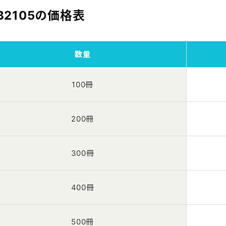
B2105の価格表
数量
100冊
200冊
300冊
400冊
500冊