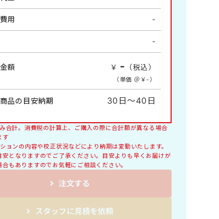
風物詩・四季の情景
費用
-
情報
-
詩画集・書画集
コンパクトサイズ
-
金額
￥
（税込）
料理
（単価 ＠￥
-
）
交通標語
レギュラーサイズB4切
30日～40日
商品の目安納期
税込み合計。消費税の計算上、ご購入の際に合計額が異なる場合
ます
オプションの内容や校正状況などにより納期は変動いたします。
目安となりますのでご了承ください。目安よりも早くお届けが
場合もありますのでお気軽にご相談ください。
注文する
スタッフに見積を依頼