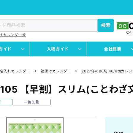
検索
受
けカレンダー
犬
ガイド
入稿ガイド
会社概要
名入れカレンダー
壁掛けカレンダー
2027年のB6切 46/6切カレ
2105
【早割】スリム(ことわざ
可
一色印刷