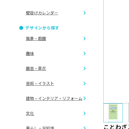
壁掛けカレンダー
ダブルリ
デザインから探す
B2切 46/
風景・庭園
リング製
趣味
B6切 46/
CDケース
四季の情
園芸・草花
A倍6切
アイドル
世界の風
芸術・イラスト
ガーデニ
ゴルフ
建物・インテリア・リフォーム
夜景
イラスト
フラワー
文化
乗り物
外観
花鳥画
ことわざ
暮らし・豆知識