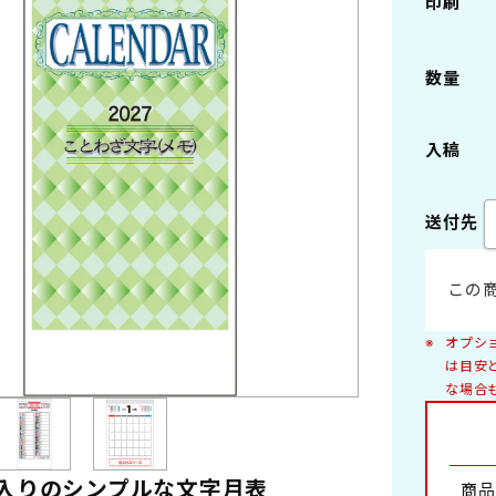
印刷
ング製本
ペーパーリング製本
数量
2切
B3切 46/3切
本
プラスチックスタンド
入稿
6切
B8切 46/8切
送付先
デスクマット・他
景
自然
A4切 菊4
・女優
車
この
景
日本の風景
ング
花
オプシ
写真集
は目安
な場合
浮世絵・版画
アレンジメント
盆栽
ファンタジー・キャラクター・童画
室内
工芸
入りのシンプルな文字月表
商品