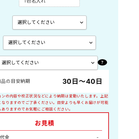
1色名入れ
エコペーパーリング製本
A2切 菊2
ペーパースタンド
B4切 46/4切
木製卓上
世界遺産
特殊サイズ
子供
30日～40日
商品の目安納期
庭園
花ごよみ
ョンの内容や校正状況などにより納期は変動いたします。上記
釣り
となりますのでご了承ください。目安よりも早くお届けが可能
もありますのでお気軽にご相談ください。
絵画
お見積
ペット・動物
日本家屋
山水画
代金
-