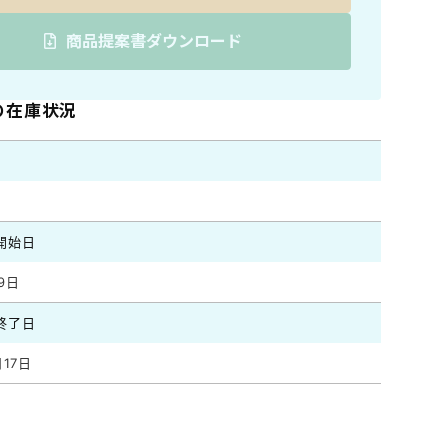
商品提案書ダウンロード
5の在庫状況
開始日
9日
終了日
月17日