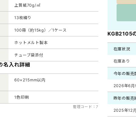
上質紙70g/㎡
13枚綴り
100冊（約15kg）／1ケース
KGB210
ホットメルト製本
在庫状況
チューブ袋添付
在庫あり
5の名入れ詳細
今年の販売
60×215mm以内
2026年6月
1色印刷
昨年の販売
管理コード：7
2025年12