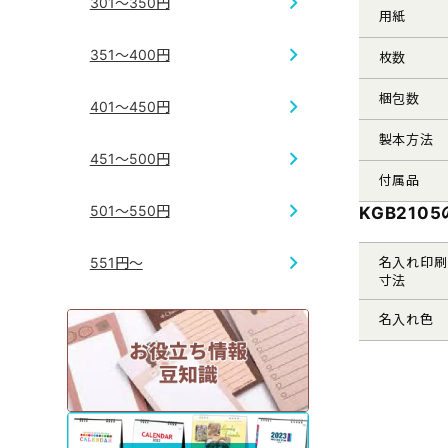
301～350円
用紙
351～400円
枚数
梱包数
401～450円
製本方法
451～500円
付属品
501～550円
KGB210
名入れ印刷
551円～
寸法
名入れ色