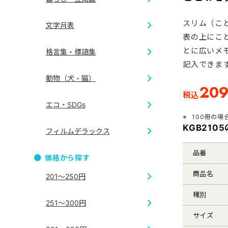
和服
干支
スリム（こ
文字月表
七福神
開運
表の上にこ
和風
とに広いメ
格言集・標語集
4ヶ月・3
記入できま
地図
動物（犬・猫）
20
短冊
税込
ジャンボサ
エコ・SDGs
犬
100冊の場
格言集
KGB210
フィルムデラックス
エコ
品番
価格から探す
フィルム
商品名
201～250円
種別
251～300円
サイズ