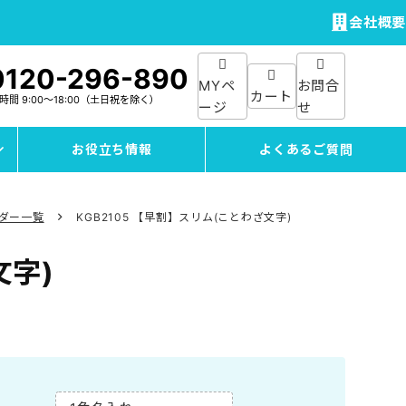
会社概要
0120-296-890
MYペ
お問合
カート
付時間
9:00～18:00
（土日祝を除く）
ージ
せ
お役立ち情報
よくあるご質問
ンダー一覧
KGB2105 【早割】スリム(ことわざ文字)
文字)