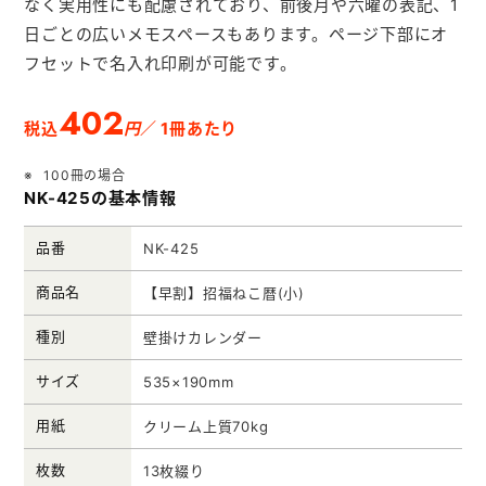
なく実用性にも配慮されており、前後月や六曜の表記、1
メモ帳本舗
日ごとの広いメモスペースもあります。ページ下部にオ
クリアファイル本舗
フセットで名入れ印刷が可能です。
ウェットティッシュ本舗
402
円
税込
／ 1冊あたり
うちわ本舗
100冊の場合
扇子本舗
NK-425の基本情報
ノベルティグッズ本舗
品番
NK-425
商品名
【早割】招福ねこ暦(小)
種別
壁掛けカレンダー
サイズ
535×190mm
用紙
クリーム上質70kg
枚数
13枚綴り