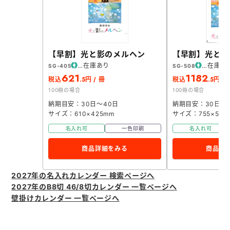
【早割】光と影のメルヘン
【早割】光と影
在庫あり
在庫あ
SG-405
SG-508
621
1182
.5
.5
税込
円 / 冊
税込
円 / 
100冊の場合
100冊の場合
納期目安：30日～40日
納期目安：30日～
サイズ：610×425mm
サイズ：755×504
名入れ可
一色印刷
名入れ可
商品詳細をみる
商品詳
2027年の名入れカレンダー 検索ページへ
2027年のB8切 46/8切カレンダー 一覧ページへ
壁掛けカレンダー 一覧ページへ