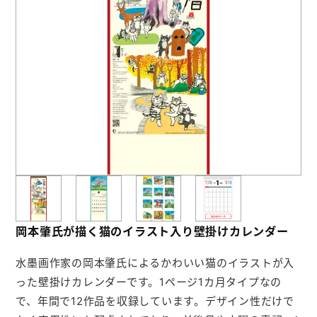
お役立ち情報
よくあるご質問
会社概要
お問い合わせ
ポケットティッシュ本舗
カレンダー本舗
岡本肇氏が描く猫のイラスト入り壁掛けカレンダー
カイロ本舗
水墨画作家の岡本肇氏によるかわいい猫のイラストが入
キャンディー本舗
った壁掛けカレンダーです。1ページ1カ月タイプなの
ボックスティッシュ本舗
で、年間で12作品を収録しています。デザイン性だけで