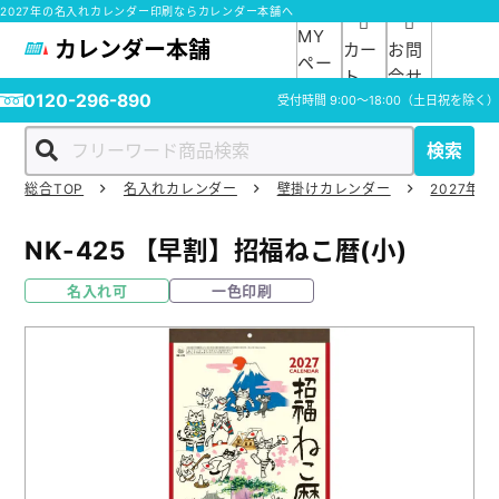
2027年の名入れカレンダー印刷ならカレンダー本舗へ
MY
カレンダー本舗
カー
お問
ペー
ト
合せ
ジ
0120-296-890
受付時間
9:00～18:00
（土日祝を除く）
検索
総合TOP
名入れカレンダー
壁掛けカレンダー
2027年の
ホーム
NK-425
【早割】招福ねこ暦(小)
商品一覧
名入れ可
一色印刷
ご利用ガイド
入稿ガイド
スタッフ紹介