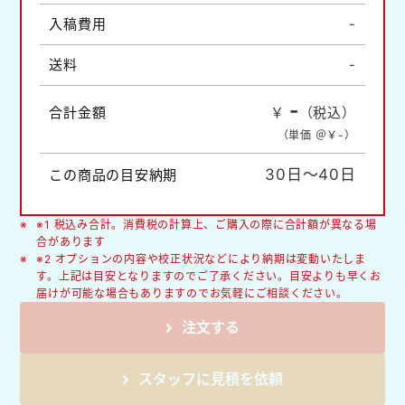
入稿費用
-
送料
-
-
合計金額
￥
（税込）
（単価 ＠￥
-
）
30日～40日
この商品の目安納期
※1 税込み合計。消費税の計算上、ご購入の際に合計額が異なる場
合があります
※2 オプションの内容や校正状況などにより納期は変動いたしま
す。上記は目安となりますのでご了承ください。目安よりも早くお
届けが可能な場合もありますのでお気軽にご相談ください。
注文する
スタッフに見積を依頼