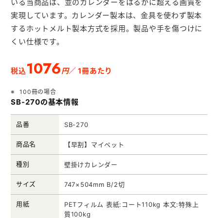
いる当商品は、並のカレンダーをはるかに超える画質を
メモ帳本舗
実現しています。カレンダー製本は、金具を使わず製本
クリアファイル本舗
するホットメルト製本方式を採用。製品や手を傷つけに
くい仕様です。
ウェットティッシュ本舗
1076
うちわ本舗
円
税込
／ 1冊あたり
扇子本舗
100冊の場合
ノベルティグッズ本舗
SB-270の基本情報
品番
SB-270
商品名
【早割】マイペット
種別
壁掛けカレンダー
サイズ
747×504mm B/2切
用紙
PETフィルム 表紙:コート110kg 本文:特殊上
質100kg