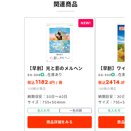
関連商品
【早割】光と影のメルヘン
【早割】ワイド
在庫あり
在庫あ
SG-508
SG-530
1182
2414
.5
.5
税込
円 / 冊
税込
円 /
100冊の場合
100冊の場合
納期目安：30日～40日
納期目安：30日～
サイズ：755×504mm
サイズ：755×504
名入れ可
一色印刷
名入れ可
商品詳細をみる
商品詳