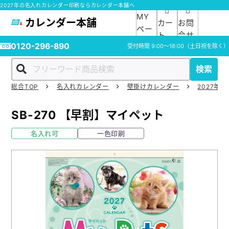
2027年の名入れカレンダー印刷ならカレンダー本舗へ
MY
カレンダー本舗
カー
お問
ペー
ト
合せ
ジ
0120-296-890
受付時間
9:00～18:00
（土日祝を除く）
検索
総合TOP
名入れカレンダー
壁掛けカレンダー
2027年の
ホーム
SB-270
【早割】マイペット
商品一覧
名入れ可
一色印刷
ご利用ガイド
入稿ガイド
スタッフ紹介