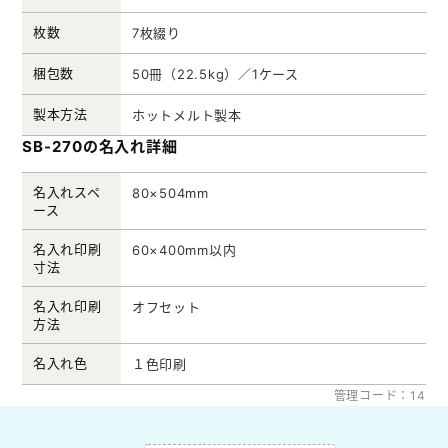
枚数
7枚綴り
梱包数
50冊（22.5kg）／1ケース
製本方法
ホットメルト製本
SB-270の名入れ詳細
名入れスペ
80×504mm
ース
名入れ印刷
60×400mm以内
寸法
名入れ印刷
オフセット
方法
名入れ色
１色印刷
管理コード：14