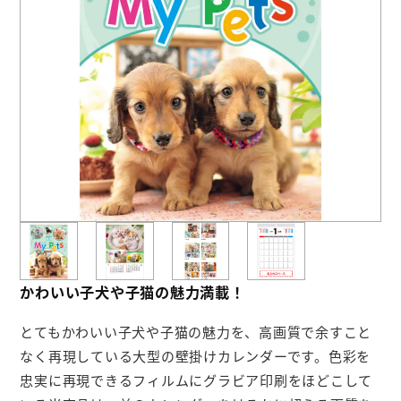
お役立ち情報
よくあるご質問
会社概要
お問い合わせ
ポケットティッシュ本舗
カレンダー本舗
かわいい子犬や子猫の魅力満載！
カイロ本舗
とてもかわいい子犬や子猫の魅力を、高画質で余すこと
キャンディー本舗
なく再現している大型の壁掛けカレンダーです。色彩を
ボックスティッシュ本舗
忠実に再現できるフィルムにグラビア印刷をほどこして