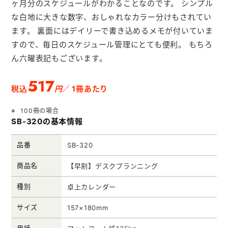
ヶ月分のスケジュールがわかることなのです。 シンプル
メモ帳本舗
な白地に大きな数字、おしゃれなカラー分けもされてい
クリアファイル本舗
ます。 裏面にはデイリーで書き込めるメモが付いていま
すので、毎日のスケジュール管理にとても便利。 もちろ
ウェットティッシュ本舗
ん六曜表記もございます。
うちわ本舗
517
扇子本舗
円
税込
／ 1冊あたり
ノベルティグッズ本舗
100冊の場合
SB-320の基本情報
品番
SB-320
商品名
【早割】デスクプランニング
種別
卓上カレンダー
サイズ
157×180mm