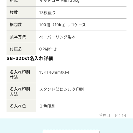
用紙
マットコート紙135kg
枚数
13枚綴り
梱包数
100冊（10kg）／1ケース
製本方法
ペーパーリング製本
付属品
OP袋付き
SB-320の名入れ詳細
名入れ印刷
15×140mm以内
寸法
名入れ印刷
スタンド部にシルク印刷
方法
名入れ色
１色印刷
管理コード：14