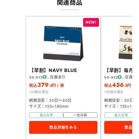
関連商品
【早割】NAVY BLUE
【早割】毎月ち
在庫あり
在庫あ
SG-913
SG-922
379
456
.5
.5
税込
円 / 冊
税込
円 / 
100冊の場合
100冊の場合
納期目安：30日～40日
納期目安：30日～
サイズ：155×180mm
サイズ：155×180
名入れ可
一色印刷
名入れ可
商品詳細をみる
商品詳