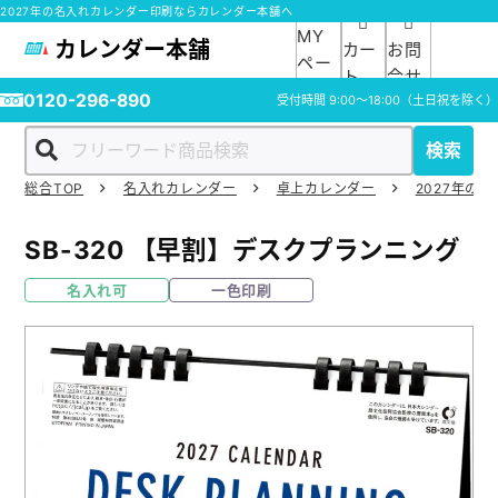
2027年の名入れカレンダー印刷ならカレンダー本舗へ
MY
カレンダー本舗
カー
お問
ペー
ト
合せ
ジ
0120-296-890
受付時間
9:00～18:00
（土日祝を除く）
検索
総合TOP
名入れカレンダー
卓上カレンダー
2027年の
ホーム
SB-320
【早割】デスクプランニング
商品一覧
名入れ可
一色印刷
ご利用ガイド
入稿ガイド
スタッフ紹介