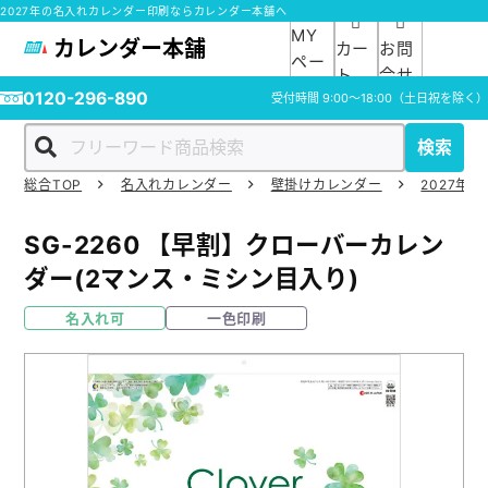
2027年の名入れカレンダー印刷ならカレンダー本舗へ
MY
カレンダー本舗
カー
お問
ペー
ト
合せ
ジ
0120-296-890
受付時間
9:00～18:00
（土日祝を除く）
検索
総合TOP
名入れカレンダー
壁掛けカレンダー
2027年の
ホーム
SG-2260
【早割】クローバーカレン
商品一覧
ダー(2マンス・ミシン目入り)
名入れ可
一色印刷
ご利用ガイド
入稿ガイド
スタッフ紹介