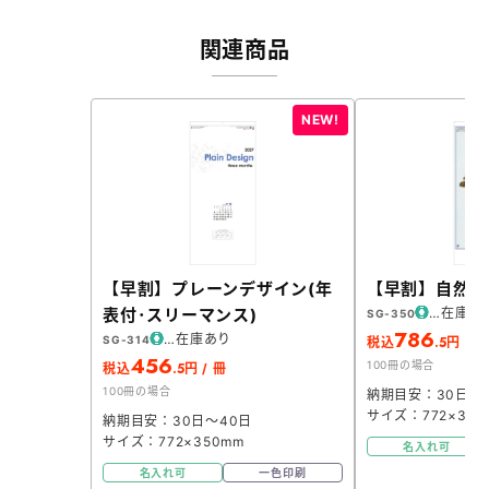
関連商品
【早割】プレーンデザイン(年
【早割】自然愛
表付･スリーマンス)
在庫あ
SG-350
786
在庫あり
SG-314
.5
税込
円 / 
456
100冊の場合
.5
税込
円 / 冊
100冊の場合
納期目安：30日～
サイズ：772×350
納期目安：30日～40日
サイズ：772×350mm
名入れ可
名入れ可
一色印刷