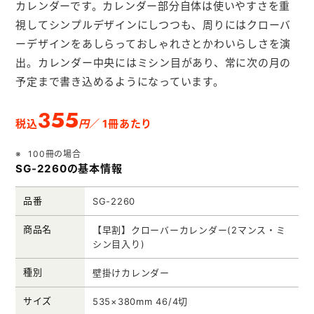
カレンダーです。カレンダー部分自体は使いやすさを重
メモ帳本舗
視してシンプルデザインにしつつも、周りにはクローバ
クリアファイル本舗
ーデザインをあしらっておしゃれさとかわいらしさを演
ウェットティッシュ本舗
出。カレンダー中央にはミシン目があり、常に次の月の
予定まで書き込めるようになっています。
うちわ本舗
355
扇子本舗
円
税込
／ 1冊あたり
ノベルティグッズ本舗
100冊の場合
SG-2260の基本情報
品番
SG-2260
商品名
【早割】クローバーカレンダー(2マンス・ミ
シン目入り)
種別
壁掛けカレンダー
サイズ
535×380mm 46/4切