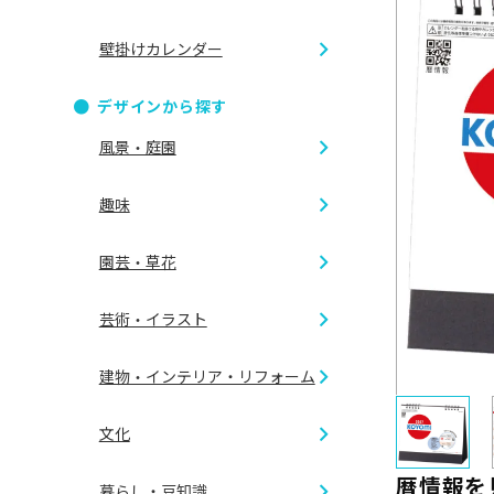
壁掛けカレンダー
ダブルリ
デザインから探す
B2切 46/
風景・庭園
リング製
趣味
B6切 46/
CDケース
四季の情
園芸・草花
A倍6切
アイドル
世界の風
芸術・イラスト
ガーデニ
ゴルフ
建物・インテリア・リフォーム
夜景
イラスト
フラワー
文化
乗り物
外観
花鳥画
暦情報を
暮らし・豆知識