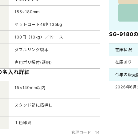
155×180mm
マットコート46判135kg
SG-918
100冊（10kg）／1ケース
在庫状況
ダブルリング製本
在庫あり
専用ポリ袋付(透明)
0の名入れ詳細
今年の販売
2026年6月
15×140mm以内
スタンド部に箔押し
１色印刷
管理コード：14