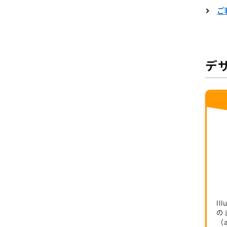
ご
デ
Il
の
（