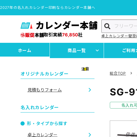
2027年の名入れカレンダー印刷ならカレンダー本舗へ
カレンダー本舗
取引実績
76,850
社
卓上カレンダー
壁掛
ホーム
商品一覧
ご利用
注目
オリジナルカレンダー
総合TOP
SG-9
見積もりフォーム
名入れ
名入れカレンダー
形・タイプから探す
卓上カレンダー