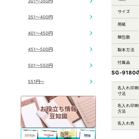
301～350円
サイズ
351～400円
用紙
401～450円
梱包数
451～500円
製本方法
付属品
501～550円
SG-918
551円～
名入れ印刷
寸法
名入れ印刷
方法
名入れ色