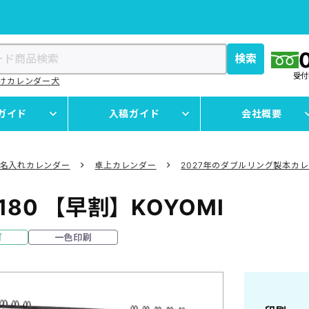
検索
受
けカレンダー
犬
ガイド
入稿ガイド
会社概要
名入れカレンダー
卓上カレンダー
2027年のダブルリング製本カ
180
【早割】KOYOMI
可
一色印刷