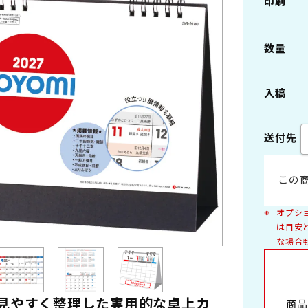
印刷
ング製本
ペーパーリング製本
数量
2切
B3切 46/3切
本
プラスチックスタンド
入稿
6切
B8切 46/8切
送付先
デスクマット・他
景
自然
A4切 菊4
・女優
車
この
景
日本の風景
ング
花
オプシ
写真集
は目安
な場合
浮世絵・版画
アレンジメント
盆栽
ファンタジー・キャラクター・童画
室内
工芸
見やすく整理した実用的な卓上カ
商品