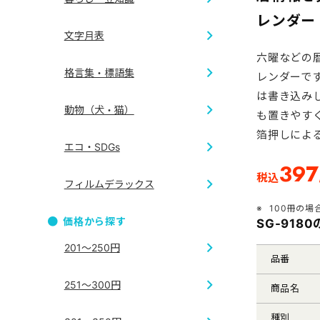
和服
干支
レンダー
文字月表
七福神
開運
六曜などの
和風
格言集・標語集
レンダーで
4ヶ月・3
は書き込み
地図
動物（犬・猫）
も置きやす
短冊
箔押しによ
ジャンボサ
エコ・SDGs
犬
397
格言集
税込
フィルムデラックス
エコ
100冊の場
価格から探す
SG-918
フィルム
201～250円
品番
251～300円
商品名
種別