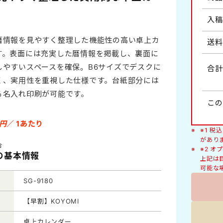
人形
入稿
健康・医学
暦情報を見やすく整理した機能性の高い卓上カ
送料
わらべ詩・風物イラスト
す。表面には充実した暦情報を掲載し、裏面に
ヶ月・2ヶ月タイプ
絵柄入り
しやすいスペースを確保。B6サイズでデスクに
合計
豆知識
く、実用性を重視した仕様です。台紙部分には
くらしの標語
る名入れ印刷が可能です。
イズB2切
ラージサイズA2切
この
猫
円
／ 1あたり
※1 
があり
合
※2 
0の基本情報
上記は
デラックス
可能な
SG-9180
【早割】KOYOMI
卓上カレンダー