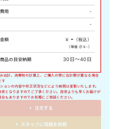
風物詩・四季の情景
費用
-
情報
-
詩画集・書画集
コンパクトサイズ
-
金額
￥
（税込）
料理
（単価 ＠￥
-
）
交通標語
レギュラーサイズB4切
30日～40日
商品の目安納期
税込み合計。消費税の計算上、ご購入の際に合計額が異なる場合
ます
オプションの内容や校正状況などにより納期は変動いたします。
目安となりますのでご了承ください。目安よりも早くお届けが
場合もありますのでお気軽にご相談ください。
注文する
スタッフに見積を依頼