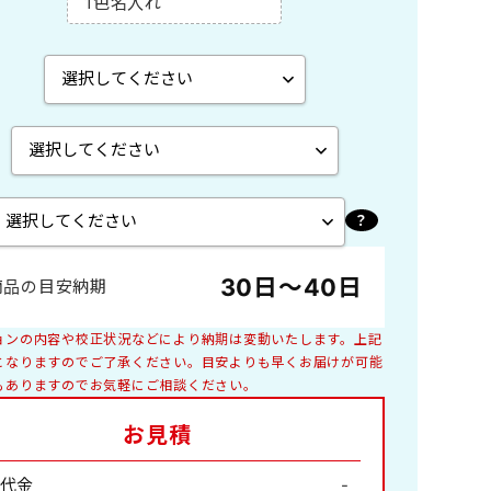
1色名入れ
エコペーパーリング製本
A2切 菊2
ペーパースタンド
B4切 46/4切
木製卓上
世界遺産
特殊サイズ
子供
30日～40日
商品の目安納期
庭園
花ごよみ
ョンの内容や校正状況などにより納期は変動いたします。上記
釣り
となりますのでご了承ください。目安よりも早くお届けが可能
もありますのでお気軽にご相談ください。
絵画
お見積
ペット・動物
日本家屋
山水画
代金
-