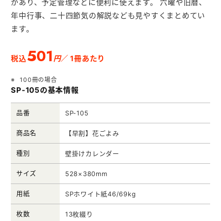
があり、予定管理などに便利に使えます。 六曜や旧暦、
メモ帳本舗
年中行事、二十四節気の解説なども見やすくまとめてい
クリアファイル本舗
ます。
ウェットティッシュ本舗
501
円
税込
／ 1冊あたり
うちわ本舗
100冊の場合
扇子本舗
SP-105の基本情報
ノベルティグッズ本舗
品番
SP-105
商品名
【早割】花ごよみ
種別
壁掛けカレンダー
サイズ
528×380mm
用紙
SPホワイト紙46/69kg
枚数
13枚綴り