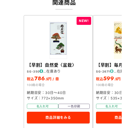
関連商品
【早割】自然愛〈盆栽〉
【早割】毎月ち
在庫あり
在庫あ
SG-350
SG-2671
786
599
.5
.5
税込
円 / 冊
税込
円 / 
100冊の場合
100冊の場合
納期目安：30日～40日
納期目安：30日～
サイズ：772×350mm
サイズ：535×380
名入れ可
一色印刷
名入れ可
商品詳細をみる
商品詳