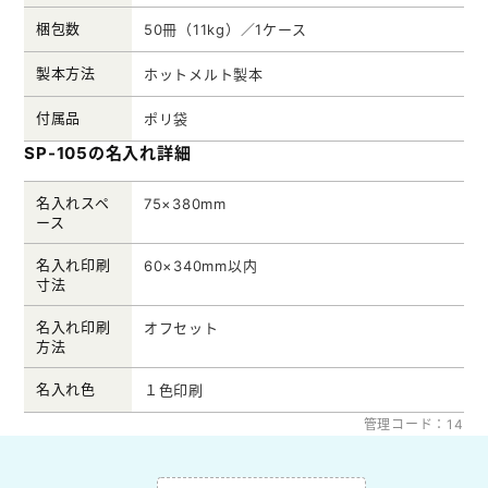
梱包数
50冊（11kg）／1ケース
製本方法
ホットメルト製本
付属品
ポリ袋
SP-105の名入れ詳細
名入れスペ
75×380mm
ース
名入れ印刷
60×340mm以内
寸法
名入れ印刷
オフセット
方法
名入れ色
１色印刷
管理コード：14