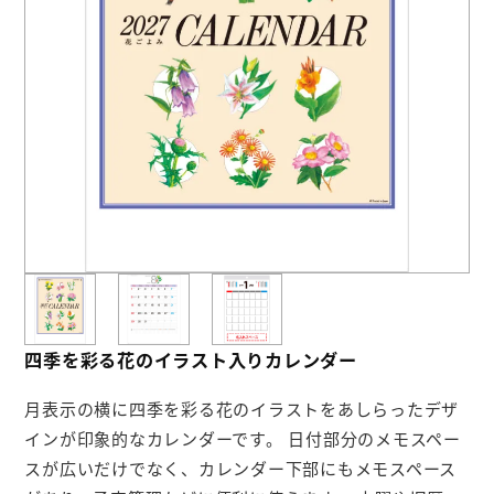
お役立ち情報
よくあるご質問
会社概要
お問い合わせ
ポケットティッシュ本舗
カレンダー本舗
四季を彩る花のイラスト入りカレンダー
カイロ本舗
月表示の横に四季を彩る花のイラストをあしらったデザ
キャンディー本舗
インが印象的なカレンダーです。 日付部分のメモスペー
ボックスティッシュ本舗
スが広いだけでなく、カレンダー下部にもメモスペース