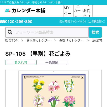
2027年の名入れカレンダー印刷ならカレンダー本舗へ
MY
カレンダー本舗
カー
お問
ペー
ト
合せ
ジ
0120-296-890
受付時間
9:00～18:00
（土日祝を除く）
検索
総合TOP
名入れカレンダー
壁掛けカレンダー
2027年の
ホーム
SP-105
【早割】花ごよみ
商品一覧
名入れ可
一色印刷
ご利用ガイド
入稿ガイド
スタッフ紹介