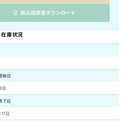
商品提案書ダウンロード
7の在庫状況
開始日
9日
終了日
月17日