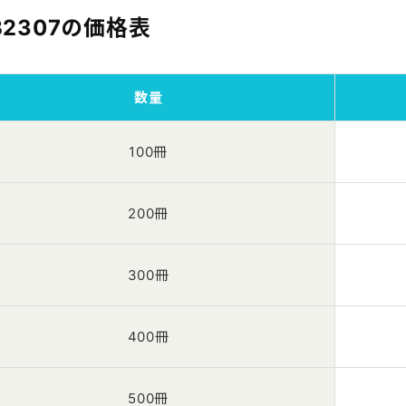
B2307の価格表
数量
100冊
200冊
300冊
400冊
500冊