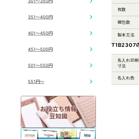
301～350円
枚数
351～400円
梱包数
401～450円
製本方法
T1B230
451～500円
名入れ印刷
501～550円
寸法
名入れ色
551円～