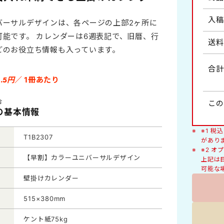
人形
入稿
バーサルデザインは、各ページの上部2ヶ所に
健康・医学
可能です。 カレンダーは6週表記で、旧暦、行
送料
わらべ詩・風物イラスト
どのお役立ち情報も入っています。
ヶ月・2ヶ月タイプ
絵柄入り
合計
豆知識
6
.5円
／ 1冊あたり
くらしの標語
イズB2切
ラージサイズA2切
合
この
7の基本情報
猫
※1 
T1B2307
があり
※2 
【早割】カラーユニバーサルデザイン
上記は
デラックス
可能な
壁掛けカレンダー
515×380mm
ケント紙75kg