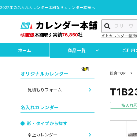
2027年の名入れカレンダー印刷ならカレンダー本舗へ
カレンダー本舗
取引実績
76,850
社
卓上カレンダー
壁掛
ホーム
商品一覧
ご利用
注目
オリジナルカレンダー
総合TOP
T1B2
見積もりフォーム
名入れ
名入れカレンダー
形・タイプから探す
卓上カレンダー