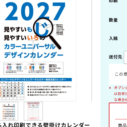
印刷
ング製本
ペーパーリング製本
数量
2切
B3切 46/3切
本
プラスチックスタンド
入稿
6切
B8切 46/8切
送付先
デスクマット・他
景
自然
A4切 菊4
・女優
車
この
景
日本の風景
ング
花
オプシ
写真集
は目安
な場合
浮世絵・版画
アレンジメント
盆栽
ファンタジー・キャラクター・童画
室内
工芸
名入れ印刷できる壁掛けカレンダー
商品