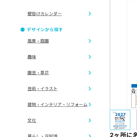
壁掛けカレンダー
ダブルリ
デザインから探す
B2切 46/
風景・庭園
リング製
趣味
B6切 46/
CDケース
四季の情
園芸・草花
A倍6切
アイドル
世界の風
芸術・イラスト
ガーデニ
ゴルフ
建物・インテリア・リフォーム
夜景
イラスト
フラワー
文化
乗り物
外観
花鳥画
2ヶ所に
暮らし・豆知識