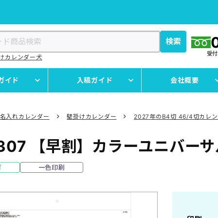
検索
受
けカレンダー
犬
ガイド
入稿ガイド
会社概要
名入れカレンダー
壁掛けカレンダー
2027年のB4切 46/4切カレ
307
【早割】カラーユニバーサ
可
一色印刷