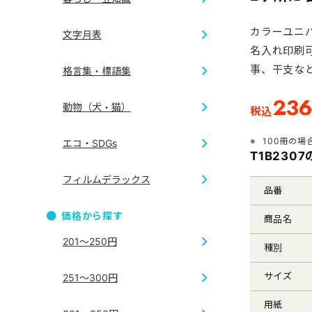
和服
干支
カラーユニ
文字月表
七福神
開運
名入れ印刷
和風
事、干支な
格言集・標語集
4ヶ月・3
地図
23
動物（犬・猫）
税込
短冊
ジャンボサ
100冊の場
エコ・SDGs
T1B230
犬
格言集
フィルムデラックス
品番
エコ
価格から探す
商品名
フィルム
201～250円
種別
サイズ
251～300円
用紙