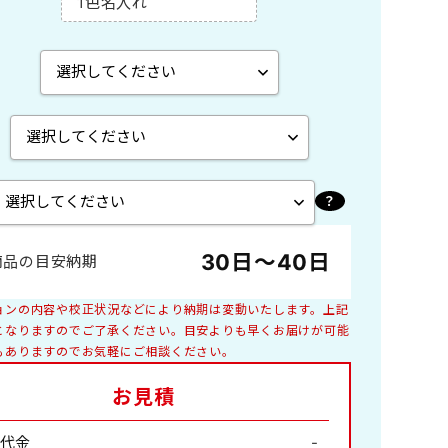
1色名入れ
エコペーパーリング製本
A2切 菊2
ペーパースタンド
B4切 46/4切
木製卓上
世界遺産
特殊サイズ
子供
30日～40日
商品の目安納期
庭園
花ごよみ
ョンの内容や校正状況などにより納期は変動いたします。上記
釣り
となりますのでご了承ください。目安よりも早くお届けが可能
もありますのでお気軽にご相談ください。
絵画
お見積
ペット・動物
日本家屋
山水画
代金
-