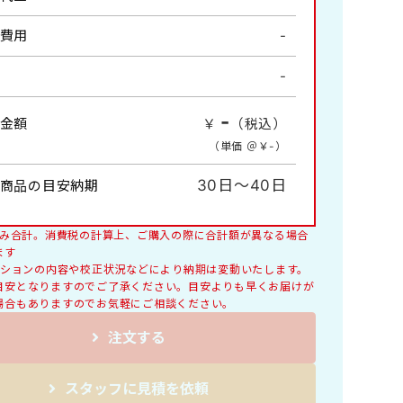
風物詩・四季の情景
費用
-
情報
-
詩画集・書画集
コンパクトサイズ
-
金額
￥
（税込）
料理
（単価 ＠￥
-
）
交通標語
レギュラーサイズB4切
30日～40日
商品の目安納期
税込み合計。消費税の計算上、ご購入の際に合計額が異なる場合
ます
オプションの内容や校正状況などにより納期は変動いたします。
目安となりますのでご了承ください。目安よりも早くお届けが
場合もありますのでお気軽にご相談ください。
注文する
スタッフに見積を依頼