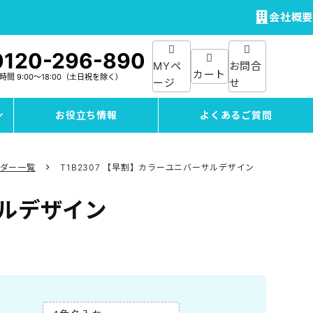
会社概要
0120-296-890
MYペ
お問合
カート
付時間
9:00～18:00
（土日祝を除く）
ージ
せ
お役立ち情報
よくあるご質問
ンダー一覧
T1B2307 【早割】カラーユニバーサルデザイン
ルデザイン