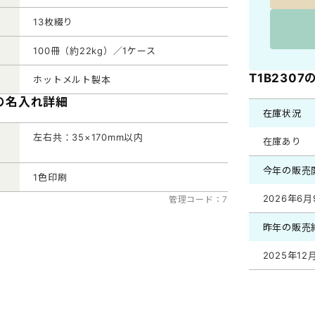
13枚綴り
100冊（約22kg）／1ケース
T1B230
ホットメルト製本
7の名入れ詳細
在庫状況
左右共：35×170mm以内
在庫あり
今年の販売
1色印刷
2026年6月
管理コード：7
昨年の販売
2025年12