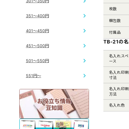
301～350円
枚数
351～400円
梱包数
401～450円
付属品
TB-21の
451～500円
名入れスペ
501～550円
ース
名入れ印刷
551円～
寸法
名入れ印刷
方法
名入れ色