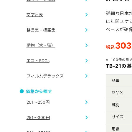
和服
干支
詳細な日本
文字月表
七福神
開運
に年間スケ
和風
ペースが確
格言集・標語集
4ヶ月・3
地図
303
動物（犬・猫）
税込
短冊
ジャンボサ
100冊の場
エコ・SDGs
TB-21の
犬
格言集
フィルムデラックス
品番
エコ
価格から探す
商品名
フィルム
201～250円
種別
サイズ
251～300円
用紙