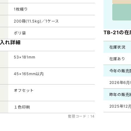
1枚綴り
200冊(11.5kg)／1ケース
TB-21の
ポリ袋
名入れ詳細
在庫状況
53×181mm
在庫あり
今年の販売
45×165mm以内
2026年6月
オフセット
昨年の販売
2025年12
１色印刷
管理コード：14