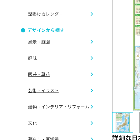
壁掛けカレンダー
ダブルリ
デザインから探す
B2切 46/
風景・庭園
リング製
趣味
B6切 46/
CDケース
四季の情
園芸・草花
A倍6切
アイドル
世界の風
芸術・イラスト
ガーデニ
ゴルフ
建物・インテリア・リフォーム
夜景
イラスト
フラワー
文化
乗り物
外観
花鳥画
詳細な日
暮らし・豆知識