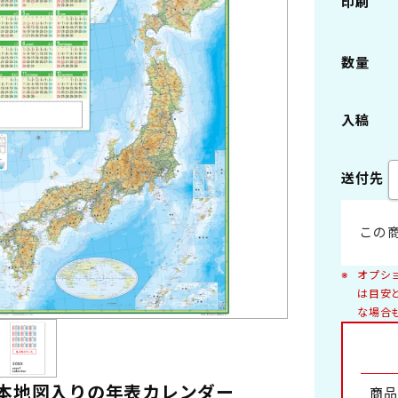
印刷
ング製本
ペーパーリング製本
数量
2切
B3切 46/3切
本
プラスチックスタンド
入稿
6切
B8切 46/8切
送付先
デスクマット・他
景
自然
A4切 菊4
・女優
車
この
景
日本の風景
ング
花
オプシ
写真集
は目安
な場合
浮世絵・版画
アレンジメント
盆栽
ファンタジー・キャラクター・童画
室内
工芸
本地図入りの年表カレンダー
商品