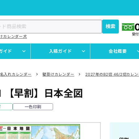
検索
受
けカレンダー
犬
ガイド
入稿ガイド
会社概要
名入れカレンダー
壁掛けカレンダー
2027年のB2切 46/2切カレ
1
【早割】日本全図
可
一色印刷