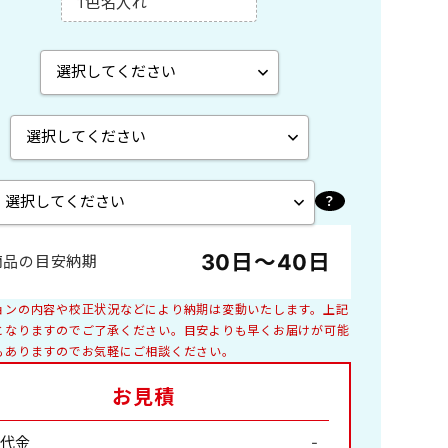
1色名入れ
エコペーパーリング製本
A2切 菊2
ペーパースタンド
B4切 46/4切
木製卓上
世界遺産
特殊サイズ
子供
30日～40日
商品の目安納期
庭園
花ごよみ
ョンの内容や校正状況などにより納期は変動いたします。上記
釣り
となりますのでご了承ください。目安よりも早くお届けが可能
もありますのでお気軽にご相談ください。
絵画
お見積
ペット・動物
日本家屋
山水画
代金
-