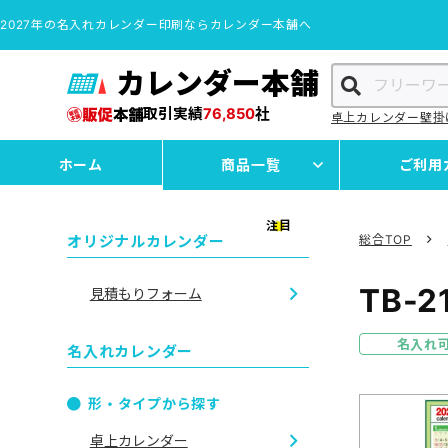
2027年の名入れカレンダー印刷ならカレンダー本舗へ
カレンダー本舗
取引実績
76,850
社
卓上カレンダー
壁掛
ホーム
商品一覧
ご利用
注目
オリジナルカレンダー
総合TOP
TB-2
見積もりフォーム
名入れ
名入れカレンダー
形・タイプから探す
卓上カレンダー