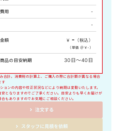
風物詩・四季の情景
費用
-
情報
-
詩画集・書画集
コンパクトサイズ
-
金額
￥
（税込）
料理
（単価 ＠￥
-
）
交通標語
レギュラーサイズB4切
30日～40日
商品の目安納期
税込み合計。消費税の計算上、ご購入の際に合計額が異なる場合
ます
オプションの内容や校正状況などにより納期は変動いたします。
目安となりますのでご了承ください。目安よりも早くお届けが
場合もありますのでお気軽にご相談ください。
注文する
スタッフに見積を依頼