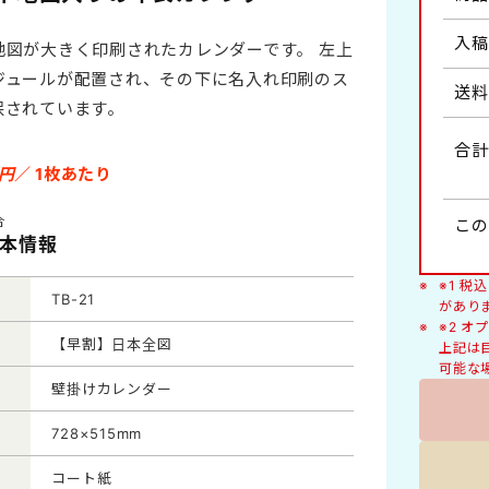
人形
入稿
地図が大きく印刷されたカレンダーです。 左上
健康・医学
ジュールが配置され、その下に名入れ印刷のス
送料
わらべ詩・風物イラスト
保されています。
ヶ月・2ヶ月タイプ
絵柄入り
合計
豆知識
円
／ 1枚あたり
くらしの標語
イズB2切
ラージサイズA2切
合
この
基本情報
猫
※1 
TB-21
があり
※2 
【早割】日本全図
上記は
デラックス
可能な
壁掛けカレンダー
728×515mm
コート紙