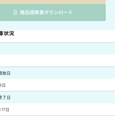
商品提案書ダウンロード
在庫状況
開始日
9日
終了日
月17日