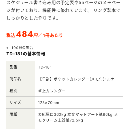
スケジュール書き込み用の予定表や55ページのメモペー
メモ帳本舗
ジが付いており、機能性に優れています。 リング製本で
クリアファイル本舗
しっかりとした作りです。
ウェットティッシュ本舗
484
円
税込
／ 1冊あたり
うちわ本舗
100冊の場合
扇子本舗
TD-181の基本情報
ノベルティグッズ本舗
品番
TD-181
商品名
【早割】ポケットカレンダー(メモ付)･ルナ
種別
卓上カレンダー
サイズ
123×70mm
用紙
表紙厚口360kg 本文マットアート紙86kg メ
モクリーム上質紙72.5kg