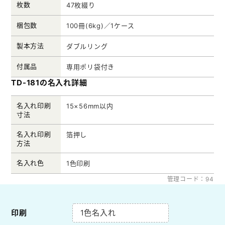
枚数
47枚綴り
梱包数
100冊(6kg)／1ケース
製本方法
ダブルリング
付属品
専用ポリ袋付き
TD-181の名入れ詳細
名入れ印刷
15×56mm以内
寸法
名入れ印刷
箔押し
方法
名入れ色
1色印刷
管理コード：94
印刷
1色名入れ