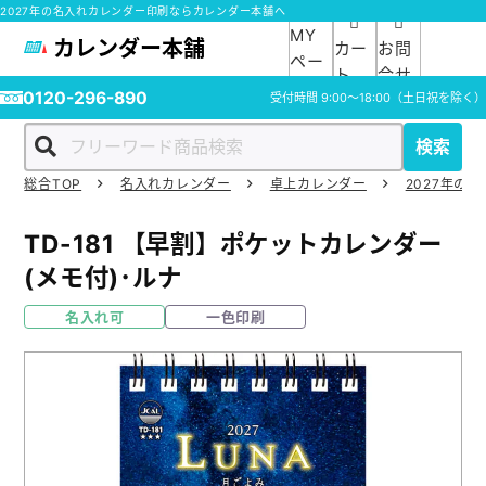
2027年の名入れカレンダー印刷ならカレンダー本舗へ
MY
カレンダー本舗
カー
お問
ペー
ト
合せ
ジ
0120-296-890
受付時間
9:00～18:00
（土日祝を除く）
検索
総合TOP
名入れカレンダー
卓上カレンダー
2027年の
ホーム
TD-181
【早割】ポケットカレンダー
商品一覧
(メモ付)･ルナ
名入れ可
一色印刷
ご利用ガイド
入稿ガイド
スタッフ紹介