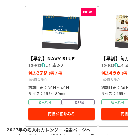
【早割】NAVY BLUE
【早割】毎月ち
在庫あり
在庫あ
SG-913
SG-922
379
456
.5
.5
税込
円 / 冊
税込
円 / 
100冊の場合
100冊の場合
納期目安：30日～40日
納期目安：30日～
サイズ：155×180mm
サイズ：155×180
名入れ可
一色印刷
名入れ可
商品詳細をみる
商品詳
2027年の名入れカレンダー 検索ページへ