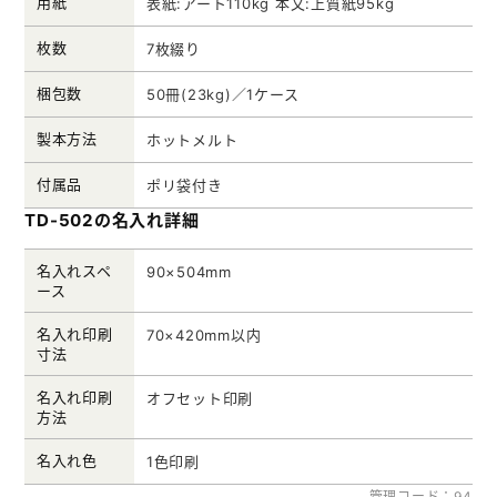
用紙
表紙:アート110kg 本文:上質紙95kg
枚数
7枚綴り
梱包数
50冊(23kg)／1ケース
製本方法
ホットメルト
付属品
ポリ袋付き
TD-502の名入れ詳細
名入れスペ
90×504mm
ース
名入れ印刷
70×420mm以内
寸法
名入れ印刷
オフセット印刷
方法
名入れ色
1色印刷
管理コード：94