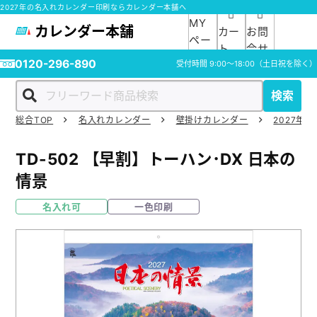
2027年の名入れカレンダー印刷ならカレンダー本舗へ
MY
カレンダー本舗
カー
お問
ペー
ト
合せ
ジ
0120-296-890
受付時間
9:00～18:00
（土日祝を除く）
検索
総合TOP
名入れカレンダー
壁掛けカレンダー
2027年の
ホーム
TD-502
【早割】トーハン･DX 日本の
商品一覧
情景
名入れ可
一色印刷
ご利用ガイド
入稿ガイド
スタッフ紹介