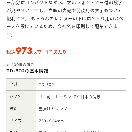
ー部分はコンパクトながら、太いフォントで日付の数字
メモ帳本舗
が見やすいですし、六曜の表記や前後月の表示もついて
クリアファイル本舗
便利です。 もちろんカレンダーの下には名入れ用のスペ
ウェットティッシュ本舗
ースを設けているため、会社名を印刷して配布できま
す。
うちわ本舗
973
扇子本舗
.5円
税込
／ 1冊あたり
ノベルティグッズ本舗
100冊の場合
TD-502の基本情報
品番
TD-502
商品名
【早割】トーハン･DX 日本の情景
種別
壁掛けカレンダー
サイズ
750×504mm