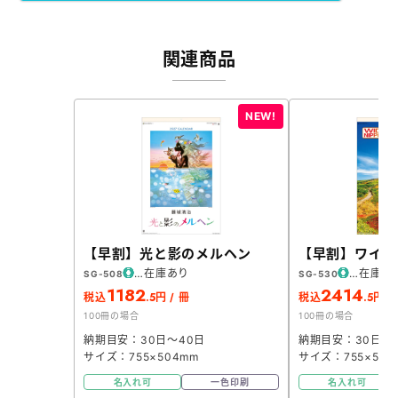
関連商品
【早割】光と影のメルヘン
【早割】ワイド
在庫あり
在庫あ
SG-508
SG-530
1182
2414
.5
.5
税込
円 / 冊
税込
円 /
100冊の場合
100冊の場合
納期目安：30日～40日
納期目安：30日～
サイズ：755×504mm
サイズ：755×504
名入れ可
一色印刷
名入れ可