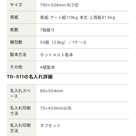
サイズ
750×504mm B/2切
用紙
表紙:アート紙110kg 本文:上質紙91.5kg
枚数
7枚綴り
梱包数
50冊（23kg）／1ケース
製本方法
ホットメルト製本
その他
※紙製本
TD-511の名入れ詳細
名入れスペ
90×504mm
ース
名入れ印刷
70×420mm以内
寸法
名入れ印刷
オフセット
方法