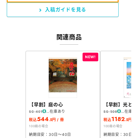
入稿ガイドを見る
関連商品
【早割】庭の心
【早割】光と影
在庫あり
在庫あ
SG-401
SG-508
544
1182
.5
.5
税込
円 / 冊
税込
円 / 
100冊の場合
100冊の場合
納期目安：30日～40日
納期目安：30日～