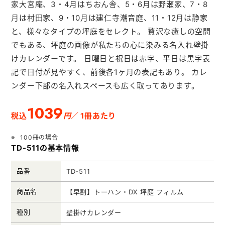
家大宮庵、3・4月はちおん舎、5・6月は野瀬家、7・8
メモ帳本舗
月は村田家、9・10月は建仁寺潮音庭、11・12月は静家
クリアファイル本舗
と、様々なタイプの坪庭をセレクト。 贅沢な癒しの空間
ウェットティッシュ本舗
でもある、坪庭の画像が私たちの心に染みる名入れ壁掛
けカレンダーです。 日曜日と祝日は赤字、平日は黒字表
うちわ本舗
記で日付が見やすく、前後各1ヶ月の表記もあり。 カレ
扇子本舗
ンダー下部の名入れスペースも広く取ってあります。
ノベルティグッズ本舗
1039
円
税込
／ 1冊あたり
100冊の場合
TD-511の基本情報
品番
TD-511
商品名
【早割】トーハン・DX 坪庭 フィルム
種別
壁掛けカレンダー