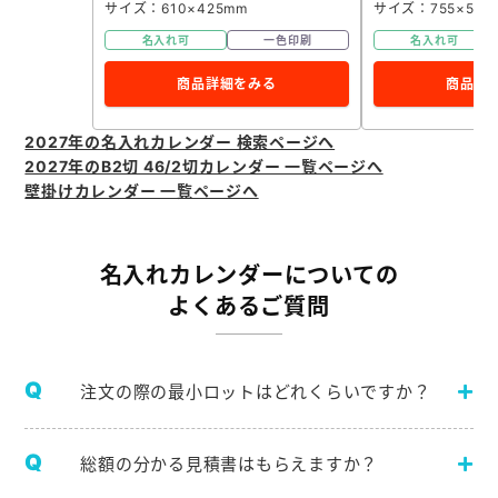
サイズ：610×425mm
サイズ：755×504
名入れ可
一色印刷
名入れ可
商品詳細をみる
商品詳
2027年の名入れカレンダー 検索ページへ
2027年のB2切 46/2切カレンダー 一覧ページへ
壁掛けカレンダー 一覧ページへ
名入れカレンダーについての
よくあるご質問
注文の際の最小ロットはどれくらいですか？
総額の分かる見積書はもらえますか？