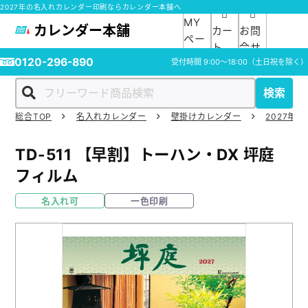
2027年の名入れカレンダー印刷ならカレンダー本舗へ
MY
カレンダー本舗
カー
お問
ペー
ト
合せ
ジ
0120-296-890
受付時間
9:00～18:00
（土日祝を除く）
検索
総合TOP
名入れカレンダー
壁掛けカレンダー
2027年の
ホーム
TD-511
【早割】トーハン・DX 坪庭
商品一覧
フィルム
名入れ可
一色印刷
ご利用ガイド
入稿ガイド
スタッフ紹介