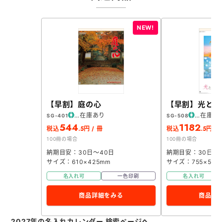
【早割】庭の心
【早割】光と影
在庫あり
在庫あ
SG-401
SG-508
544
1182
.5
.5
税込
円 / 冊
税込
円 / 
100冊の場合
100冊の場合
納期目安：30日～40日
納期目安：30日～
サイズ：610×425mm
サイズ：755×504
名入れ可
一色印刷
名入れ可
商品詳細をみる
商品詳
2027年の名入れカレンダー 検索ページへ