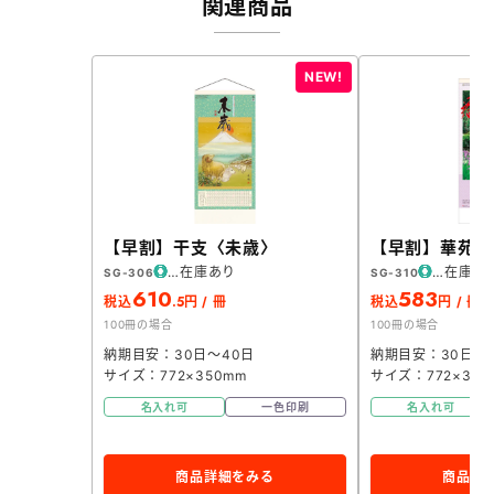
関連商品
【早割】干支〈未歳〉
【早割】華苑(
在庫あり
在庫あ
SG-306
SG-310
610
583
.5
税込
円 / 冊
税込
円 / 冊
100冊の場合
100冊の場合
納期目安：30日～40日
納期目安：30日～
サイズ：772×350mm
サイズ：772×350
名入れ可
一色印刷
名入れ可
商品詳細をみる
商品詳