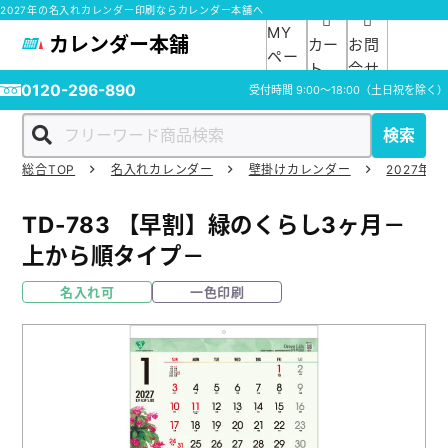
2027年の名入れカレンダー印刷ならカレンダー本舗へ
MY
カレンダー本舗
カー
お問
ペー
ト
合せ
ジ
0120-296-890
受付時間
9:00～18:00
（土日祝を除く）
検索
総合TOP
名入れカレンダー
壁掛けカレンダー
2027年の
ホーム
TD-783
【早割】緑のくらし3ヶ月－
商品一覧
上から順タイプ－
名入れ可
一色印刷
ご利用ガイド
入稿ガイド
スタッフ紹介