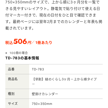
750×350mmのサイズで、上から順に3ヶ月分を一覧で
メモ帳本舗
きる見やすいレイアウト。静電気で貼り付けて使える日
クリアファイル本舗
付マーカー付きで、現在の日付をひと目で確認できま
ウェットティッシュ本舗
す。最終ページには翌年2月までのカレンダーと年表も掲
載されています。
うちわ本舗
506
扇子本舗
円
税込
／ 1冊あたり
ノベルティグッズ本舗
100冊の場合
TD-783の基本情報
品番
TD-783
商品名
【早割】緑のくらし3ヶ月－上から順タイプ
－
種別
壁掛けカレンダー
サイズ
750×350mm