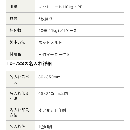
用紙
マットコート110kg・PP
枚数
6枚綴り
梱包数
50冊(11kg)／1ケース
製本方法
ホットメルト
付属品
日付マーカー付き
TD-783の名入れ詳細
名入れスペ
80×350mm
ース
名入れ印刷
65×310mm以内
寸法
名入れ印刷
オフセット印刷
方法
名入れ色
1色印刷