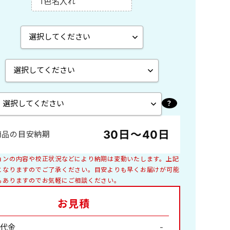
1色名入れ
エコペーパーリング製本
A2切 菊2
ペーパースタンド
B4切 46/4切
木製卓上
世界遺産
特殊サイズ
子供
30日～40日
商品の目安納期
庭園
花ごよみ
ョンの内容や校正状況などにより納期は変動いたします。上記
釣り
となりますのでご了承ください。目安よりも早くお届けが可能
もありますのでお気軽にご相談ください。
絵画
お見積
ペット・動物
日本家屋
山水画
代金
-