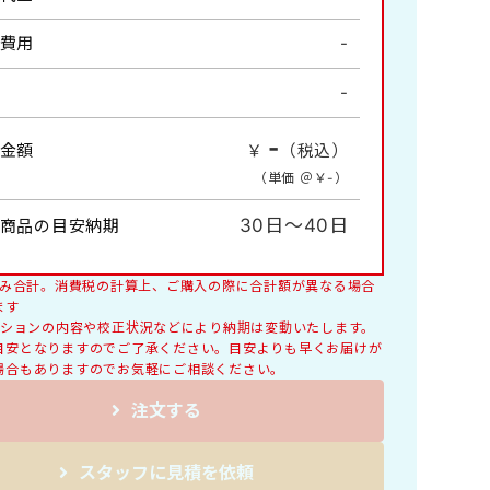
風物詩・四季の情景
費用
-
情報
-
詩画集・書画集
コンパクトサイズ
-
金額
￥
（税込）
料理
（単価 ＠￥
-
）
交通標語
レギュラーサイズB4切
30日～40日
商品の目安納期
税込み合計。消費税の計算上、ご購入の際に合計額が異なる場合
ます
オプションの内容や校正状況などにより納期は変動いたします。
目安となりますのでご了承ください。目安よりも早くお届けが
場合もありますのでお気軽にご相談ください。
注文する
スタッフに見積を依頼