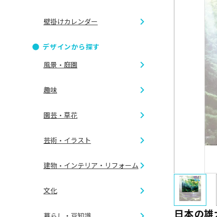
壁掛けカレンダー
ダブルリ
デザインから探す
B2切 46/
風景・庭園
リング製
趣味
B6切 46/
CDケース
四季の情
園芸・草花
A倍6切
アイドル
世界の風
芸術・イラスト
ガーデニ
ゴルフ
建物・インテリア・リフォーム
夜景
イラスト
フラワー
文化
乗り物
外観
花鳥画
日本の雄
暮らし・豆知識