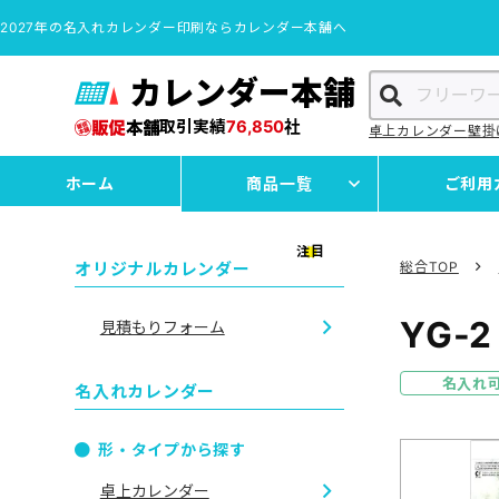
2027年の名入れカレンダー印刷ならカレンダー本舗へ
カレンダー本舗
取引実績
76,850
社
卓上カレンダー
壁掛
ホーム
商品一覧
ご利用
注目
オリジナルカレンダー
総合TOP
YG-
見積もりフォーム
名入れ
名入れカレンダー
形・タイプから探す
卓上カレンダー