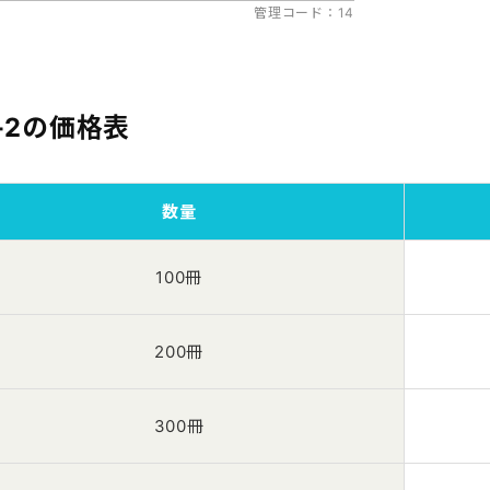
管理コード：14
-2の価格表
数量
100冊
200冊
300冊