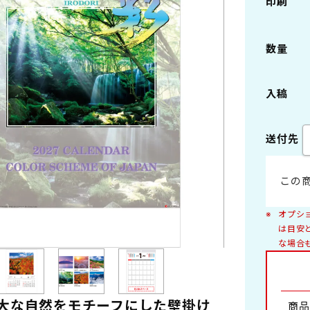
印刷
ング製本
ペーパーリング製本
数量
2切
B3切 46/3切
本
プラスチックスタンド
入稿
6切
B8切 46/8切
送付先
デスクマット・他
景
自然
A4切 菊4
・女優
車
この
景
日本の風景
ング
花
オプシ
写真集
は目安
な場合
浮世絵・版画
アレンジメント
盆栽
ファンタジー・キャラクター・童画
室内
工芸
大な自然をモチーフにした壁掛け
商品