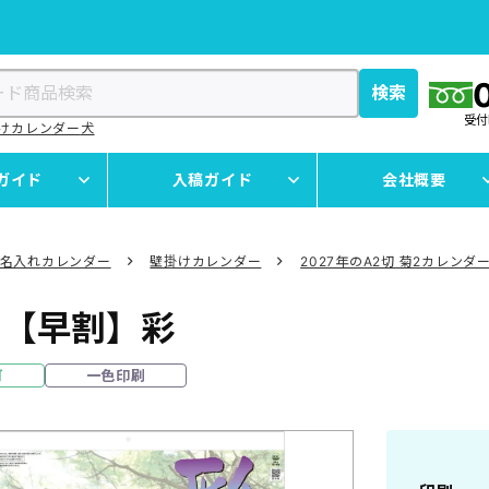
検索
受
けカレンダー
犬
ガイド
入稿ガイド
会社概要
名入れカレンダー
壁掛けカレンダー
2027年のA2切 菊2カレンダ
2
【早割】彩
可
一色印刷