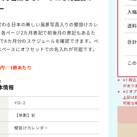
人形
ー
入稿
健康・医学
変わる日本の美しい風景写真入りの壁掛けカレ
送料
わらべ詩・風物イラスト
。各ページ2カ月表記で前後月の表記もあるた
ヶ月・2ヶ月タイプ
絵柄入り
ジで4カ月分のスケジュールを確認できます。ペ
合計
豆知識
スペースにオフセットでの名入れが可能です。
くらしの標語
イズB2切
ラージサイズA2切
この
円
／ 1冊あたり
猫
※1 
合
があり
基本情報
※2 
上記は
デラックス
YG-2
可能な
【早割】彩
壁掛けカレンダー