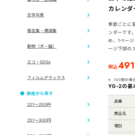
和服
干支
カレンダ
文字月表
七福神
開運
季節ごとに
和風
格言集・標語集
ンダーです
4ヶ月・3
め、1ペー
地図
動物（犬・猫）
ージ下部の
短冊
ジャンボサ
491
エコ・SDGs
税込
犬
格言集
フィルムデラックス
100冊の場
エコ
YG-2の
価格から探す
フィルム
品番
201～250円
商品名
251～300円
種別