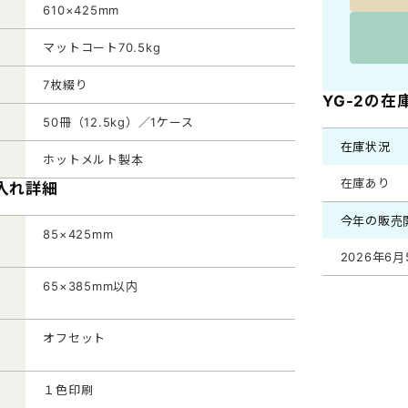
610×425mm
マットコート70.5kg
7枚綴り
YG-2の在
50冊（12.5kg）／1ケース
在庫状況
ホットメルト製本
在庫あり
名入れ詳細
今年の販売
85×425mm
2026年6月
65×385mm以内
オフセット
１色印刷