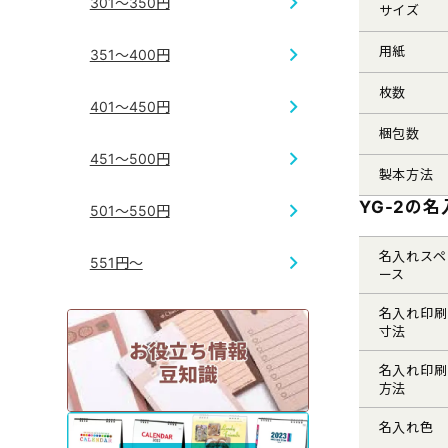
301～350円
サイズ
用紙
351～400円
枚数
401～450円
梱包数
451～500円
製本方法
YG-2の
501～550円
名入れスペ
551円～
ース
名入れ印刷
寸法
名入れ印刷
方法
名入れ色