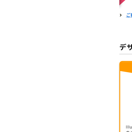
ご
デ
Il