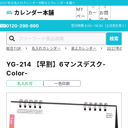
2027年の名入れカレンダー印刷ならカレンダー本舗へ
MY
カレンダー本舗
カー
お問
ペー
ト
合せ
ジ
0120-296-890
受付時間
9:00～18:00
（土日祝を除く）
検索
総合TOP
名入れカレンダー
卓上カレンダー
2027年の
ホーム
YG-214
【早割】6マンスデスク-
商品一覧
Color-
名入れ可
一色印刷
ご利用ガイド
入稿ガイド
スタッフ紹介