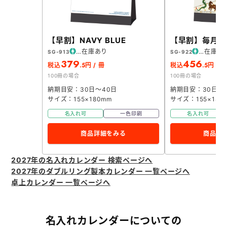
【早割】NAVY BLUE
【早割】毎月ち
在庫あり
在庫あ
SG-913
SG-922
379
456
.5
.5
税込
円 / 冊
税込
円 / 
100冊の場合
100冊の場合
納期目安：30日～40日
納期目安：30日～
サイズ：155×180mm
サイズ：155×180
名入れ可
一色印刷
名入れ可
商品詳細をみる
商品詳
2027年の名入れカレンダー 検索ページへ
2027年のダブルリング製本カレンダー 一覧ページへ
卓上カレンダー 一覧ページへ
名入れカレンダーについての