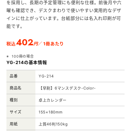
を採用し、長期の予定管理にも便利な仕様。前後月や六
メモ帳本舗
曜も確認でき、デスクまわりで使いやすい実用的なデザ
クリアファイル本舗
インに仕上がっています。台紙部分には名入れ印刷が可
ウェットティッシュ本舗
能です。
うちわ本舗
402
円
税込
／ 1冊あたり
扇子本舗
100冊の場合
ノベルティグッズ本舗
YG-214の基本情報
品番
YG-214
商品名
【早割】6マンスデスク-Color-
種別
卓上カレンダー
サイズ
155×180mm
用紙
上質46判150kg