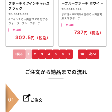
フポーチ 6.7インチ ver.2
ープルーフポーチ ホワイト
ブラック
TE-0043-044
TE-0042-009
水に浮くIPX8防水仕様の大画面対
応スマホポーチ
6.7インチの大画面スマホを守る
ウォータープルーフポーチ
一色印刷
一色印刷
737
円（税込）
302.5
円（税込）
戻る
1
2
3
4
5
6
7
…
16
次へ
ご注文から納品までの流れ
ご注文