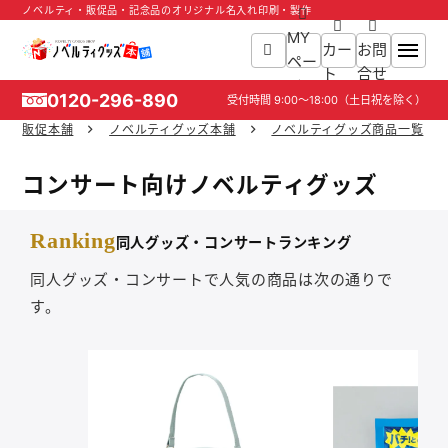
ノベルティ・販促品・記念品のオリジナル名入れ印刷・製作
MY
カー
お問
ペー
ト
合せ
ジ
0120-296-890
受付時間
9:00～18:00
（土日祝を除く）
販促本舗
ノベルティグッズ本舗
ノベルティグッズ商品一覧
ホーム
コンサート向けノベルティグッズ
商品一覧
Ranking
同人グッズ・コンサートランキング
ご利用ガイド
同人グッズ・コンサートで人気の商品は次の通りで
す。
入稿ガイド
スタッフ紹介
お役立ち情報