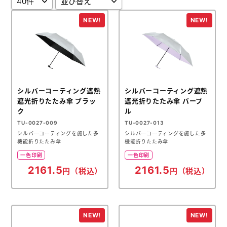
メモ帳本舗
クリアファイル本舗
ウェットティッシュ本舗
うちわ本舗
シルバーコーティング遮熱
シルバーコーティング遮熱
扇子本舗
遮光折りたたみ傘 ブラッ
遮光折りたたみ傘 パープ
ク
ル
ノベルティグッズ本舗
TU-0027-009
TU-0027-013
シルバーコーティングを施した多
シルバーコーティングを施した多
機能折りたたみ傘
機能折りたたみ傘
一色印刷
一色印刷
2161.5
2161.5
円（税込）
円（税込）