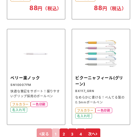
88
88
円（税込）
円（税込）
ベリー楽ノック
ビクーニャフィール(グリ
ーン)
SN10007FM
BX117_GRN
快適な筆記をサポート！握りやす
いグリップ採用のボールペン
なめらかに書ける！ぺんてる製の
0.5mmボールペン
フルカラー
一色印刷
名入れ可
フルカラー
一色印刷
名入れ可
戻る
1
2
3
4
次へ