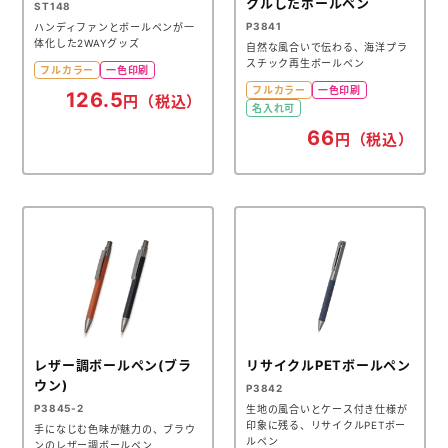
クルしたボールペン
ST148
P3841
ハンディファンとボールペンが一
体化した2WAYグッズ
自然な風合いで伝わる、海洋プラ
スチック再生ボールペン
フルカラー
一色印刷
フルカラー
一色印刷
126.5
円（税込）
名入れ可
66
円（税込）
レザー調ボールペン(ブラ
リサイクルPETボールペン
ウン)
P3842
P3845-2
生地の風合いとケース付き仕様が
印象に残る、リサイクルPETボー
手になじむ色味が魅力の、ブラウ
ルペン
ンのレザー調ボールペン