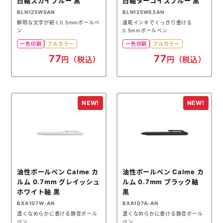
白軸スカイブルー 黒
白軸ターコイズブルー 黒
BLN125WSAN
BLN125WS3AN
鮮明な文字が続く0.5mmボールペ
速乾インキでくっきり書ける
ン
0.5mmボールペン
一色印刷
フルカラー
一色印刷
フルカラー
77
77
円（税込）
円（税込）
油性ボールペン Calme カ
油性ボールペン Calme カ
ルム 0.7mm グレイッシュ
ルム 0.7mm ブラック軸
ホワイト軸 黒
黒
BXA107W-AN
BXA107A-AN
濃くなめらかに書ける静音ボール
濃くなめらかに書ける静音ボール
ペン
ペン