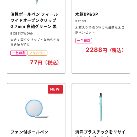
油性ボールペン フィール
木箱BP&SP
ワイドオープンクリップ
ST163
0.7mm 白軸グリーン 黒
木箱入りで贈り物にも最適な木目
調ペンセット
BXB117WDAN
大きく開くクリップとなめらかな
一色印刷
書き味が特長
2288
円（税込）
一色印刷
フルカラー
77
円（税込）
ファン付ボールペン
海洋プラスチックをリサイ