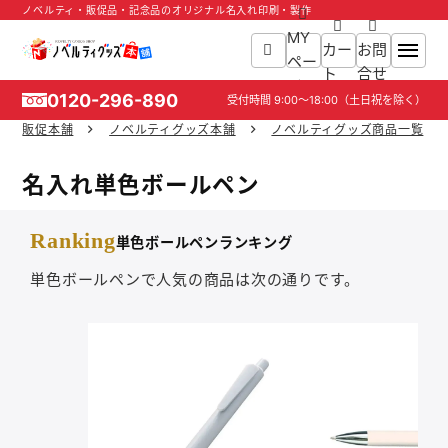
ノベルティ・販促品・記念品のオリジナル名入れ印刷・製作
MY
カー
お問
ペー
ト
合せ
ジ
0120-296-890
受付時間
9:00～18:00
（土日祝を除く）
販促本舗
ノベルティグッズ本舗
ノベルティグッズ商品一覧
ホーム
名入れ単色ボールペン
商品一覧
Ranking
単色ボールペンランキング
ご利用ガイド
単色ボールペンで人気の商品は次の通りです。
入稿ガイド
スタッフ紹介
お役立ち情報