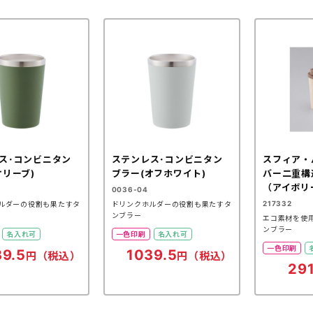
ス･コンビニタン
ステンレス･コンビニタン
スフィア・
オリーブ)
ブラー(オフホワイト)
バー二重構
（アイボリ
0036-04
217332
ルダーの役割も果たすタ
ドリンクホルダーの役割も果たすタ
ンブラー
エコ素材を使
ンブラー
名入れ可
一色印刷
名入れ可
一色印刷
39.5
1039.5
円（税込）
円（税込）
291