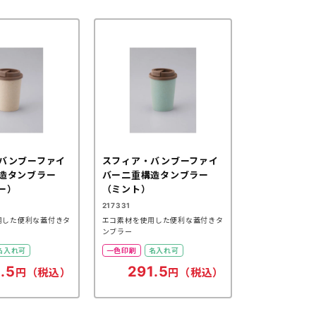
バンブーファイ
スフィア・バンブーファイ
造タンブラー
バー二重構造タンブラー
ー）
（ミント）
217331
用した便利な蓋付きタ
エコ素材を使用した便利な蓋付きタ
ンブラー
名入れ可
一色印刷
名入れ可
.5
291.5
円（税込）
円（税込）