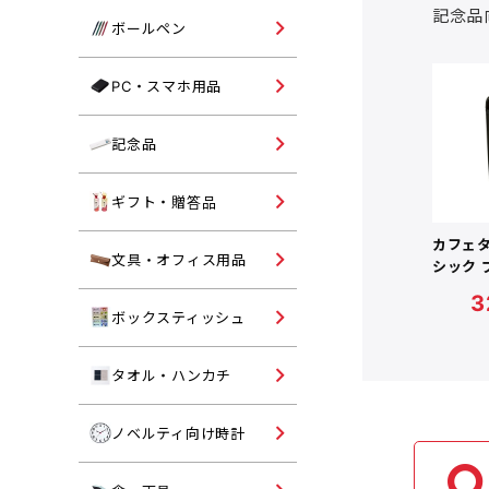
コットンバッグ
記念品
単色ボールペン
ボールペン
不織布トートバッグ
多色ボールペン
パソコングッズ
PC・スマホ用品
ポリエステルバッグ
多機能ボールペン
モバイルバッテリー・スマ
ポーチ・鞄
記念品向けタンブラー
記念品
用品
記念品向けマグカップ
オリジナル名入れギフト・
ギフト・贈答品
答品
記念品向けボトル
カフェタ
シャーペン・マーカー
文具・オフィス用品
シック 
記念品向けバッグ
3
印章ケース・朱肉
既製品ボックスティッシュ
ボックスティッシュ
記念品向けタオル
マグネット・フック
記念品向けボールペン
オリジナル名入れタオル・
タオル・ハンカチ
ンカチ
ペンケース・トレイ
記念品向け文具
オリジナル名入れ時計
ノベルティ向け時計
パスケース・ルーペ
記念品向け時計
ノート