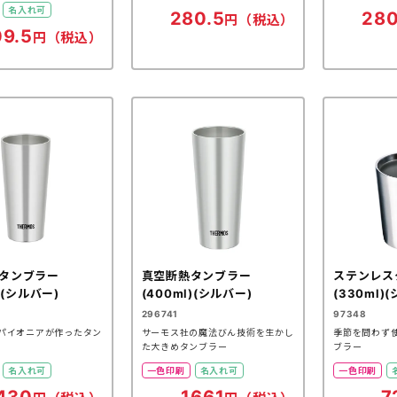
名入れ可
280.5
280
円（税込）
09.5
円（税込）
タンブラー
真空断熱タンブラー
ステンレス
l)(シルバー)
(400ml)(シルバー)
(330ml)
296741
97348
パイオニアが作ったタン
サーモス社の魔法びん技術を生かし
季節を問わず
た大きめタンブラー
ブラー
名入れ可
一色印刷
名入れ可
一色印刷