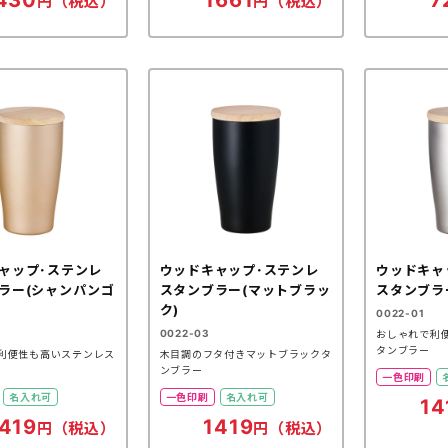
430
1661
7
円（税込）
円（税込）
ャップ･ステンレ
ウッドキャップ･ステンレ
ウッドキャ
ラー(シャンパンゴ
スタンブラー(マットブラッ
スタンブラ
ク)
0022-01
0022-03
おしゃれで利
タンブラー
利便性も高いステンレス
木目調のフタ付きマットブラックタ
ンブラー
一色印刷
名入れ可
一色印刷
名入れ可
14
419
1419
円（税込）
円（税込）