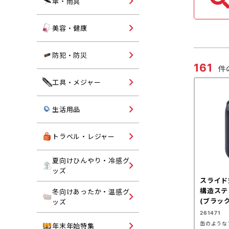
オリジナル名入れ傘・雨具
傘・雨具
ランチグッズ
コスメ・エチケット
美容・健康
ヘルスケア
ライト
防犯・防災
161
件
防犯グッズ・反射板
オリジナル名入れ工具・メ
工具・メジャー
ャー
防災グッズ
キッチン・ランドリー
生活用品
掃除用品
トラベルグッズ
トラベル・レジャー
入浴剤・バスグッズ
レジャー用品
夏向けひんやり・冷感グ
ハンディファン
ッズ
トイレットペーパー
トラベルバッグ・レジャー
スライド
折りたたみうちわ
ッグ
構造ステ
冬向けあったか・温感グ
ブランケット
(ブラック
ッズ
保冷剤
261471
ネックウォーマー・ストー
缶のような
ご挨拶用タオル・ハンカチ
年末年始特集
冷感マフラー