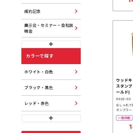
1
成約記念
展示会・セミナー・会社説
明会
カラーで探す
ホワイト・白色
ウッドキ
スタンブ
ブラック・黒色
ールド)
0022-02
レッド・赤色
おしゃれで
タンブラー
一色印刷
1