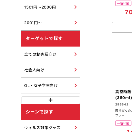
一色印刷
1501円～2000円
7
2001円～
ターゲットで探す
全てのお客様向け
社会人向け
OL・女子学生向け
真空断熱
(350m
296642
魔法びんの
シーンで探す
ブラー
一色印刷
ウィルス対策グッズ