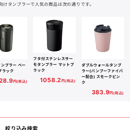
向けタンブラーで人気の商品は次の通りです。
本体色
名入れの可否
印刷方法
ホ
条件をリセット
贈
フタ付ステンレスサー
モタンブラー マットブ
ンブラー ベー
ダブルウォールタンブ
ラック
ブラック
ラー(バンブーファイバ
ー配合) スモークピン
1058.2
28.9
円(税込)
円(税込)
ク
タンブラー・マグカップ
エコバッ
383.9
円(税込)
ハ
PC・スマホ用品
記念品
文具・オフィス用品
ボックス
絞り込み検索
ノベルティ向け時計
傘・雨具