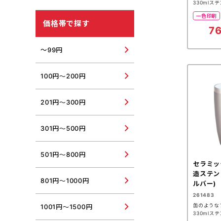
330mlス
USBウォーマー・USB加湿
器
一色印刷
紫外線対策グッズ
価格帯で探す
76
その他冬向けグッズ
その他夏向けグッズ
～99円
100円～200円
201円～300円
301円～500円
501円～800円
セラミッ
造ステン
801円～1000円
ルバー)
261483
缶のような
1001円～1500円
330mlス