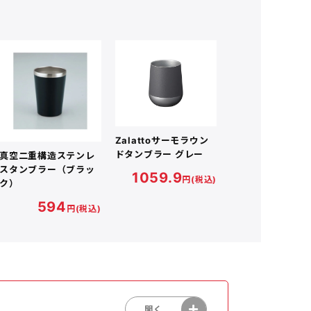
検索
Zalattoサーモラウン
ドタンブラー グレー
真空二重構造ステンレ
スタンブラー（ブラッ
1059.9
円(税込)
ク）
グ・トートバッグ
ボールペン
594
円(税込)
ギフト・贈答品
ティッシュ
タオル・ハンカチ
美容・健康