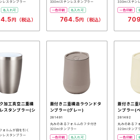
テンレスタンブラー
330mlステンレスタンブラー
330mlステ
名入れ可
一色印刷
名入れ可
一色印刷
4.5
764.5
709
円（税込）
円（税込）
ク加工真空二重構
蓋付き二重構造ラウンドタ
蓋付き二重
レスタンブラー(シ
ンブラー(グレー)
ンブラー(
261491
261492
丸みのあるフォルムのフタ付き
丸みのあるフ
320mlタンブラー
320mlタンブ
フォルムが目を引く
テンレスタンブラー
一色印刷
名入れ可
一色印刷