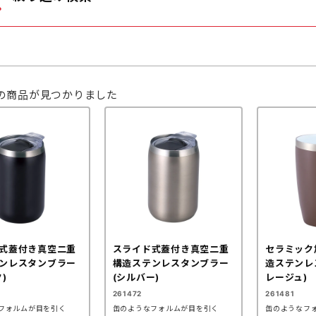
防犯・防災
工具・メ
トラベル・レジャー
夏向けひ
の商品が見つかりました
年末年始特集
ジ
バ
式蓋付き真空二重
スライド式蓋付き真空二重
セラミック
ンレスタンブラー
構造ステンレスタンブラー
造ステンレ
)
(シルバー)
レージュ)
261472
261481
ル
フォルムが目を引く
缶のようなフォルムが目を引く
缶のようなフ