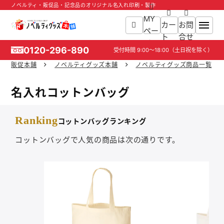
ノベルティ・販促品・記念品のオリジナル名入れ印刷・製作
MY
カー
お問
ペー
ト
合せ
ジ
0120-296-890
受付時間
9:00～18:00
（土日祝を除く）
販促本舗
ノベルティグッズ本舗
ノベルティグッズ商品一覧
ホーム
名入れコットンバッグ
商品一覧
Ranking
コットンバッグランキング
ご利用ガイド
コットンバッグで人気の商品は次の通りです。
入稿ガイド
スタッフ紹介
お役立ち情報