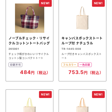
メモ帳本舗
クリアファイル本舗
ウェットティッシュ本舗
うちわ本舗
ノーブルチェック・リサイ
キャンバスボックストート
クルコットントートバッグ
ループ付 ナチュラル
扇子本舗
265001
TR-1445-008
チェック柄がかわいいリサイクル
ループ付きキャンバスボックスト
ノベルティグッズ本舗
コットン製コンパクトトート
ート
印刷不可
フルカラー
一色印刷
484
753.5
円（税込）
円（税込）