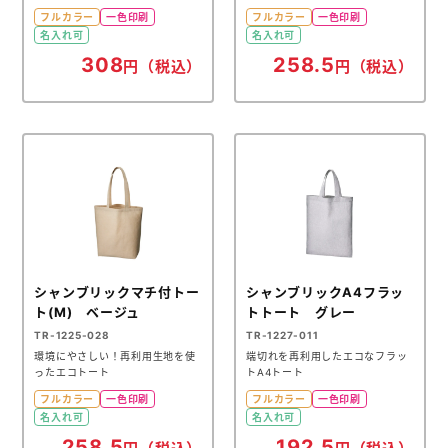
フルカラー
一色印刷
フルカラー
一色印刷
名入れ可
名入れ可
308
258.5
円（税込）
円（税込）
シャンブリックマチ付トー
シャンブリックA4フラッ
ト(M) ベージュ
トトート グレー
TR-1225-028
TR-1227-011
環境にやさしい！再利用生地を使
端切れを再利用したエコなフラッ
ったエコトート
トA4トート
フルカラー
一色印刷
フルカラー
一色印刷
名入れ可
名入れ可
258.5
192.5