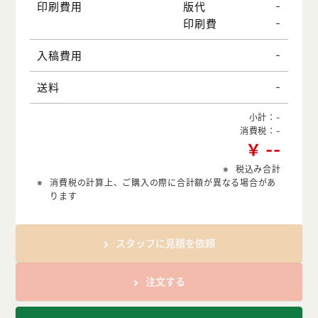
-
印刷費用
版代
-
印刷費
-
入稿費用
-
送料
小計：
-
消費税：
-
￥
-
-
税込み合計
消費税の計算上、ご購入の際に合計額が異なる場合があ
ります
スタッフに見積を依頼
注文する