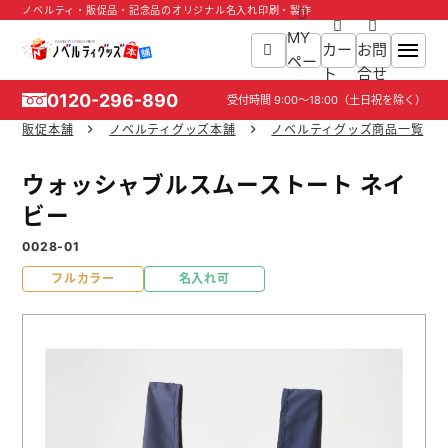
ノベルティ・販促品・記念品のオリジナル名入れ印刷・製作
MY
カー
お問
ペー
ト
合せ
ジ
0120-296-890
受付時間
9:00～18:00
（土日祝を除く）
販促本舗
ノベルティグッズ本舗
ノベルティグッズ商品一覧
ホーム
ウォッシャブルスムーストート ネイ
商品一覧
ビー
0028-01
ご利用ガイド
フルカラー
名入れ可
入稿ガイド
スタッフ紹介
お役立ち情報