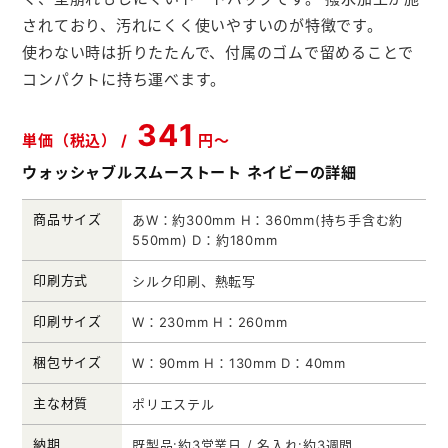
メモ帳本舗
されており、汚れにくく使いやすいのが特徴です。
使わない時は折りたたんで、付属のゴムで留めることで
クリアファイル本舗
コンパクトに持ち運べます。
ウェットティッシュ本舗
341
単価（税込） /
円～
うちわ本舗
ウォッシャブルスムーストート ネイビーの詳細
扇子本舗
商品サイズ
あW：約300mm H：360mm(持ち手含む約
ノベルティグッズ本舗
550mm) D：約180mm
印刷方式
シルク印刷、熱転写
印刷サイズ
W：230mm H：260mm
梱包サイズ
W：90mm H：130mm D：40mm
主な材質
ポリエステル
納期
既製品:約3営業日 / 名入れ:約3週間