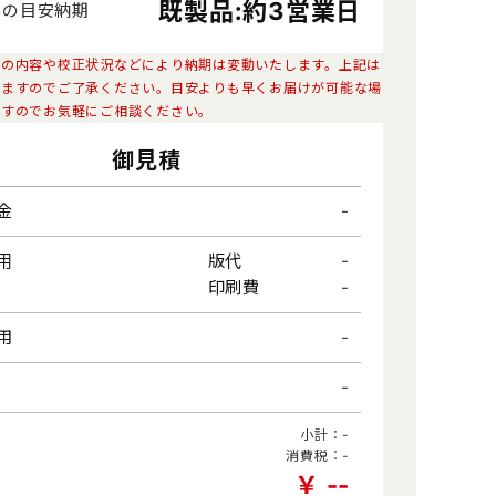
既製品:約3営業日
品の目安納期
ジャー
生活用品
ンの内容や校正状況などにより納期は変動いたします。上記は
りますのでご了承ください。目安よりも早くお届けが可能な場
ますのでお気軽にご相談ください。
んやり・冷感グッズ
冬向けあったか・温感グッズ
御見積
-
金
-
用
版代
-
印刷費
-
用
-
小計：
-
消費税：
-
￥
-
-