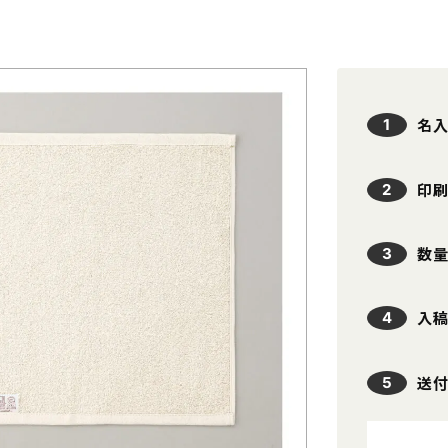
本体色
名入れの可否
印刷方法
ホ
名
条件をリセット
贈
印
数
タンブラー・マグカップ
エコバッ
入
ハ
PC・スマホ用品
記念品
送
文具・オフィス用品
ボックス
ノベルティ向け時計
傘・雨具