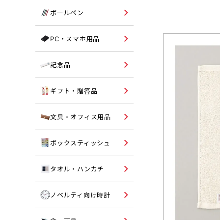
コットンバッグ
単色ボールペン
ボールペン
不織布トートバッグ
多色ボールペン
パソコングッズ
PC・スマホ用品
ポリエステルバッグ
多機能ボールペン
モバイルバッテリー・スマ
ポーチ・鞄
記念品向けタンブラー
記念品
用品
記念品向けマグカップ
オリジナル名入れギフト・
ギフト・贈答品
答品
記念品向けボトル
シャーペン・マーカー
文具・オフィス用品
記念品向けバッグ
印章ケース・朱肉
既製品ボックスティッシュ
ボックスティッシュ
記念品向けタオル
マグネット・フック
記念品向けボールペン
オリジナル名入れタオル・
タオル・ハンカチ
ンカチ
ペンケース・トレイ
記念品向け文具
オリジナル名入れ時計
ノベルティ向け時計
パスケース・ルーペ
記念品向け時計
ノート