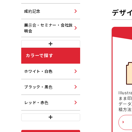
デザ
成約記念
展示会・セミナー・会社説
明会
カラーで探す
ホワイト・白色
ブラック・黒色
Illu
まま印
レッド・赤色
データ
稿方法