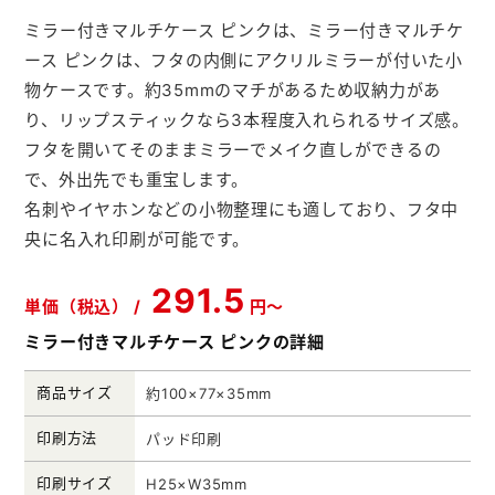
メモ帳本舗
ミラー付きマルチケース ピンクは、ミラー付きマルチケ
ース ピンクは、フタの内側にアクリルミラーが付いた小
クリアファイル本舗
物ケースです。約35mmのマチがあるため収納力があ
ウェットティッシュ本舗
り、リップスティックなら3本程度入れられるサイズ感。
フタを開いてそのままミラーでメイク直しができるの
うちわ本舗
で、外出先でも重宝します。
扇子本舗
名刺やイヤホンなどの小物整理にも適しており、フタ中
央に名入れ印刷が可能です。
ノベルティグッズ本舗
291.5
単価（税込） /
円～
ミラー付きマルチケース ピンクの詳細
商品サイズ
約100×77×35mm
印刷方法
パッド印刷
印刷サイズ
H25×W35mm