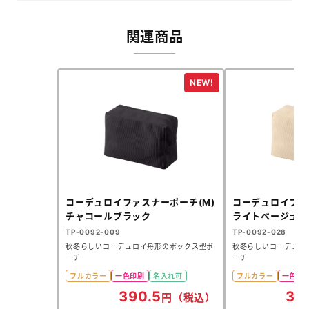
関連商品
コーデュロイファスナーポーチ(M)
コーデュロイファ
チャコールブラック
ライトベージュ
TP-0092-009
TP-0092-028
秋冬らしいコーデュロイ舟形のボックス型ポ
秋冬らしいコーデュロ
ーチ
ーチ
フルカラー
一色印刷
名入れ可
フルカラー
一色印
390.5
39
円（税込）