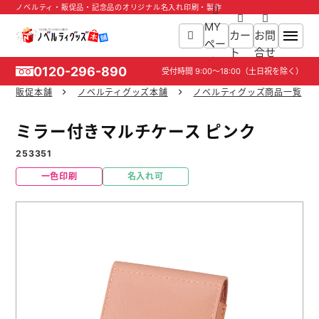
ノベルティ・販促品・記念品のオリジナル名入れ印刷・製作
MY
カー
お問
ペー
ト
合せ
ジ
0120-296-890
受付時間
9:00～18:00
（土日祝を除く）
販促本舗
ノベルティグッズ本舗
ノベルティグッズ商品一覧
ホーム
ミラー付きマルチケース ピンク
商品一覧
253351
一色印刷
名入れ可
ご利用ガイド
入稿ガイド
スタッフ紹介
お役立ち情報