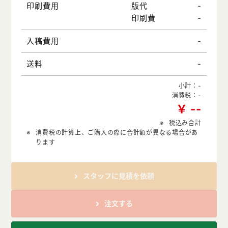
-
印刷費用
版代
-
印刷費
-
入稿費用
-
送料
小計：
-
消費税：
-
￥
-
-
税込み合計
消費税の計算上、ご購入の際に合計額が異なる場合があ
ります
スタッフに見積を依頼
注文する