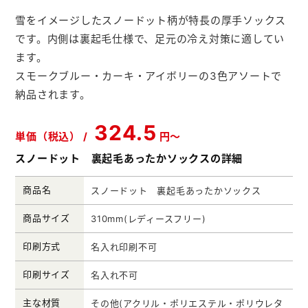
メモ帳本舗
雪をイメージしたスノードット柄が特長の厚手ソックス
です。内側は裏起毛仕様で、足元の冷え対策に適してい
クリアファイル本舗
ます。
ウェットティッシュ本舗
スモークブルー・カーキ・アイボリーの3色アソートで
納品されます。
うちわ本舗
扇子本舗
324.5
単価（税込） /
円～
ノベルティグッズ本舗
スノードット 裏起毛あったかソックスの詳細
商品名
スノードット 裏起毛あったかソックス
商品サイズ
310mm(レディースフリー)
印刷方式
名入れ印刷不可
印刷サイズ
名入れ不可
主な材質
その他(アクリル・ポリエステル・ポリウレタ