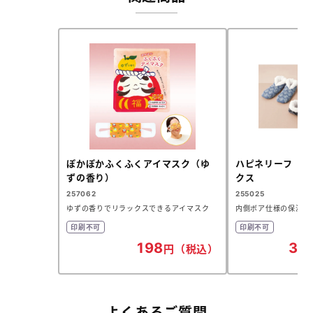
ぽかぽかふくふくアイマスク（ゆ
ハピネリーフ 裏
ずの香り）
クス
257062
255025
ゆずの香りでリラックスできるアイマスク
内側ボア仕様の保温ル
印刷不可
印刷不可
198
32
円（税込）
よくあるご質問