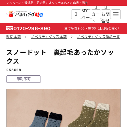
ノベルティ・販促品・記念品のオリジナル名入れ印刷・製作
MY
カー
お問
ペー
ト
合せ
ジ
0120-296-890
受付時間
9:00～18:00
（土日祝を除く）
販促本舗
ノベルティグッズ本舗
ノベルティグッズ商品一覧
ホーム
スノードット 裏起毛あったかソッ
商品一覧
クス
255028
ご利用ガイド
印刷不可
入稿ガイド
スタッフ紹介
お役立ち情報